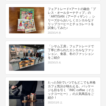
フェアトレード×アートの融合「プ
レス・オールターナティブ」の
「ARTISAN（アーティザン）」シ
リーズからおいしくエシカルなド
リップコーヒーとチョコレートを
試食してみた♪
2023/1/4 水
「シサム工房」フェアトレードで
丁寧に作られたエシカルなファッ
ション、食器、冬のファッション
をご紹介
2023/1/3 火
たった5分でいつでもどこでも本格
カフェ気分が味わえる。パッケー
ジも目を引く「INIC coffee（イニ
ックコーヒー）」の人気商品をご
紹介！
2022/11/5 土