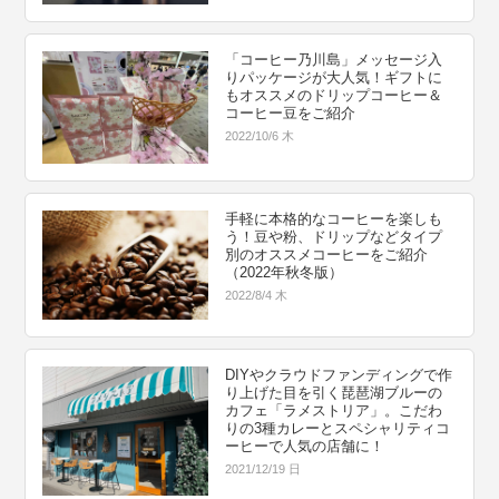
「コーヒー乃川島」メッセージ入
りパッケージが大人気！ギフトに
もオススメのドリップコーヒー＆
コーヒー豆をご紹介
2022/10/6 木
手軽に本格的なコーヒーを楽しも
う！豆や粉、ドリップなどタイプ
別のオススメコーヒーをご紹介
（2022年秋冬版）
2022/8/4 木
DIYやクラウドファンディングで作
り上げた目を引く琵琶湖ブルーの
カフェ「ラメストリア」。こだわ
りの3種カレーとスペシャリティコ
ーヒーで人気の店舗に！
2021/12/19 日