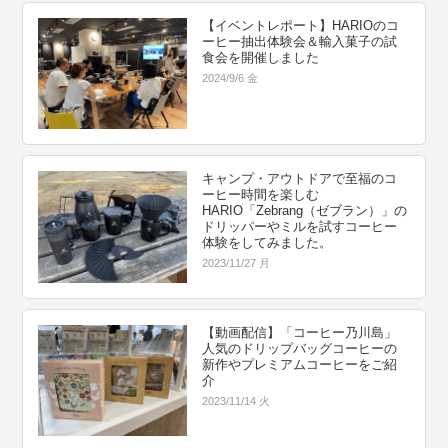
【イベントレポート】HARIOのコ
ーヒー抽出体験会＆輸入菓子の試
食会を開催しました
2024/9/6 金
キャンプ・アウトドアで至福のコ
ーヒー時間を楽しむ
HARIO「Zebrang（ゼブラン）」の
ドリッパーやミルを試すコーヒー
体験をしてみました。
2023/11/27 月
【動画配信】「コーヒー乃川島」
人気のドリップバッグコーヒーの
新作やプレミアムコーヒーをご紹
介
2023/11/14 火