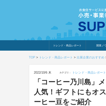
トレンド・商品レポート
開業ノ
トレンド・特集
人気ランキング
出展企業のおすすめ
商品体験・レビュー
暮らしの提案
開業までの道
開業知識・情
TOP
>
トレンド・商品レポート
>
出展企業のおすすめ
2022/10/6 木
トレンド・商品レポート
カテゴリ：
「コーヒー乃川島」
人気！ギフトにもオ
ーヒー豆をご紹介