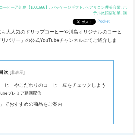
コーヒー乃川島【1001666】
,
パッケージギフト
,
ヘアサロン理美容業
,
ホ
テル旅館宿泊業
,
猫
Pocket
にも大人気のドリップコーヒーや川島オリジナルのコーヒ
バリー」の公式YouTubeチャンネルにてご紹介しま
目次
[
非表示
]
ーヒーやこだわりのコーヒー豆をチェックしよう
uTubeプレミア動画配信
」でおすすめの商品をご案内