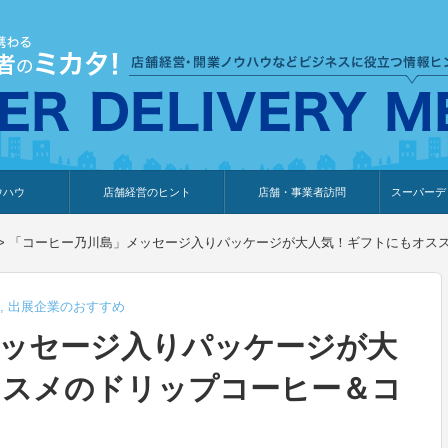
ウハウ
店舗経営のヒント
店舗・事業者訪問
スーパーデ
のり
報
ウェブ集客・販売促進
仕入れ
展示会情報
接客・販売
知識情報
販促カレンダー
集客・販売促進
アパレル店
カフェ・飲食店
ペットサロン
メーカー
他の業種
美容サロン
薬局
観光・ホテル旅館宿泊業
雑貨店
食料品店
SD export
お知らせ
イベント
セミナー
体験型イ
外部メデ
新規出展
>
「コーヒー乃川島」メッセージ入りパッケージが大人気！ギフトにもオス
,
出展企業のおすすめ
メッセージ入りパッケージが大
ススメのドリップコーヒー＆コ