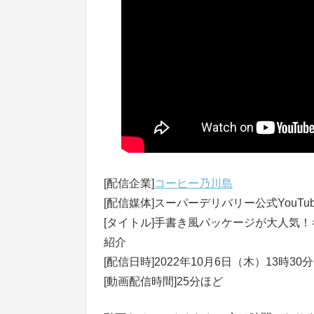
[配信企業]
コーヒー乃川島
[配信媒体]スーパーデリバリー公式YouTub
[タイトル]手書き風パッケージが大人気
紹介
[配信日時]2022年10月6日（木）13時30
[動画配信時間]25分ほど