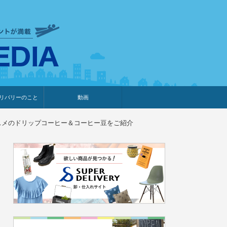
衣食住サービスに携わる小売
リバリーのこと
動画
・プレゼント企画
・調査レポート
ベント・動画告知
ィア掲載
メーカー
ライブコマース
スメのドリップコーヒー＆コーヒー豆をご紹介