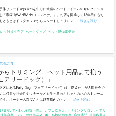
手作りフードやおやつを中心に犬猫のペットアイテムのセレクトショ
む「帝塚山WANBANA（ワンバナ）」。お店を開業して18年目になり
もともとはドッグカフェからスタートしトリミン...
続きを読む
レル雑貨小売店
,
ペットグッズ
,
ペット動物事業者
業者訪問
からトリミング、ペット用品まで揃う
（フェアリードッグ）」
立区にあるFairy Dog（フェアリードッグ）は、愛犬たちが人間社会で
めに必要な社会性やマナーなどを学べるわんちゃんのためのトレーニ
です。オーナーの森屋さんは以前都内のトレ...
続きを読む
け教室
,
アパレル雑貨小売店
,
カフェ飲食店
,
トリミングサロン
,
ヘアサ
ン理美容業
,
ペット動物事業者
,
ホテル旅館宿泊業
,
店舗訪問
,
建築内装イ