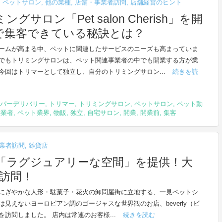
,
ペットサロン
,
他の業種
,
店舗・事業者訪問
,
店舗経営のヒント
ロン「Pet salon Cherish」を開
で集客できている秘訣とは？
ームが高まる中、ペットに関連したサービスのニーズも高まっていま
でもトリミングサロンは、ペット関連事業者の中でも開業する方が業
今回はトリマーとして独立し、自分のトリミングサロン...
続きを読
パーデリバリー
,
トリマー
,
トリミングサロン
,
ペットサロン
,
ペット動
事業者
,
ペット業界
,
物販
,
独立
,
自宅サロン
,
開業
,
開業前
,
集客
業者訪問
,
雑貨店
「ラグジュアリーな空間」を提供！大
を訪問！
にぎやかな人形・駄菓子・花火の卸問屋街に立地する、一見ペットシ
は見えないヨーロピアン調のゴージャスな世界観のお店、beverly（ビ
を訪問しました。 店内は常連のお客様...
続きを読む