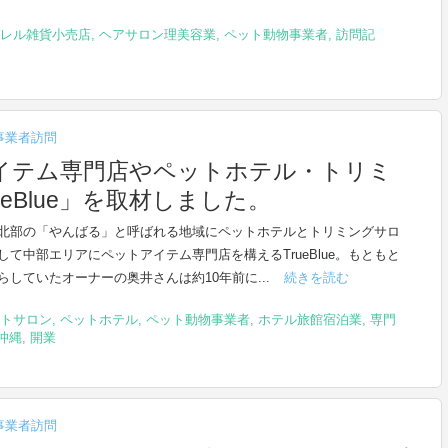
レル雑貨小売店
,
ヘアサロン理美容業
,
ペット動物事業者
,
訪問記
事業者訪問
イテム専門店やペットホテル・トリミ
eBlue」を取材しました。
北部の「やんばる」と呼ばれる地域にペットホテルとトリミングサロ
して中部エリアにペットアイテム専門店を構えるTrueBlue。もともと
らしていたオーナーの奥井さんは約10年前に...
続きを読む
トサロン
,
ペットホテル
,
ペット動物事業者
,
ホテル旅館宿泊業
,
専門
沖縄
,
開業
事業者訪問