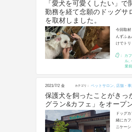
「愛犬を可愛くしたい」で
勤務を経て念願のドッグサロンを
を取材しました。
今回取材し
んずふぁ
けでトリ
：
カフ
ル
,
業
2021/7/2 金
ペットサロン
,
店舗・事
カテゴリ：
保護犬を飼ったことがきっか
グラン&カフェ」をオープ
ドッグカ
緒にカフ
ニケーシ