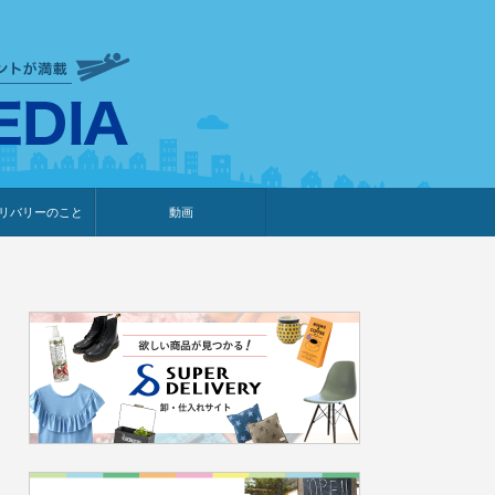
衣食住サービスに携わる小売
リバリーのこと
動画
・プレゼント企画
・調査レポート
ベント・動画告知
ィア掲載
メーカー
ライブコマース