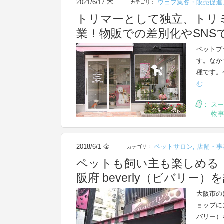
2021/6/17 木
ウェブ集客・販売促進
カテゴリ：
トリマーとして独立、トリミングサ
業！物販での差別化やSNS
ペットブ
す。なか
種です。
む
：
スー
物
2018/6/1 金
ペットサロン
,
店舗・事
カテゴリ：
ペットも飼い主も楽しめる
阪府 beverly（ビバリー）
大阪市の
ョップに
バリー）