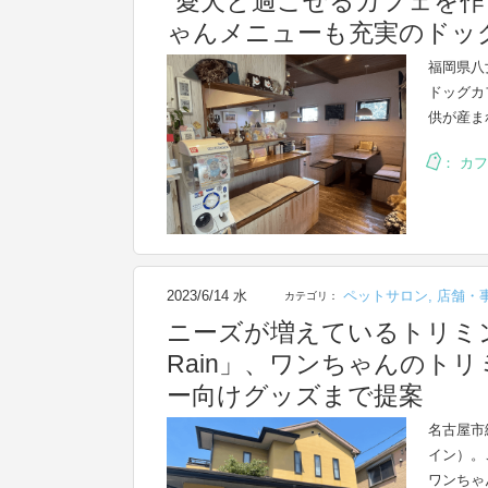
”愛犬と過ごせるカフェを作
ゃんメニューも充実のドッ
福岡県八
ドッグカ
供が産ま
：
カフ
2023/6/14 水
ペットサロン
,
店舗・
カテゴリ：
ニーズが増えているトリミン
Rain」、ワンちゃんのト
ー向けグッズまで提案
名古屋市
イン）。
ワンちゃ