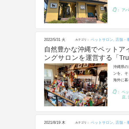
：
アパ
2022/5/31 火
ペットサロン
,
店舗・
カテゴリ：
自然豊かな沖縄でペットア
ングサロンを運営する「Tru
沖縄県の
ンを、そ
海外に暮
：
ペッ
店
,
2021/8/19 木
ペットサロン
,
店舗・
カテゴリ：