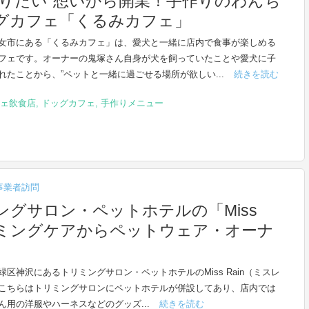
りたい”想いから開業！手作りのわんち
グカフェ「くるみカフェ」
女市にある「くるみカフェ」は、愛犬と一緒に店内で食事が楽しめる
フェです。オーナーの鬼塚さん自身が犬を飼っていたことや愛犬に子
れたことから、”ペットと一緒に過ごせる場所が欲しい...
続きを読む
ェ飲食店
,
ドッグカフェ
,
手作りメニュー
事業者訪問
グサロン・ペットホテルの「Miss
リミングケアからペットウェア・オーナ
緑区神沢にあるトリミングサロン・ペットホテルのMiss Rain（ミスレ
こちらはトリミングサロンにペットホテルが併設してあり、店内では
ん用の洋服やハーネスなどのグッズ...
続きを読む