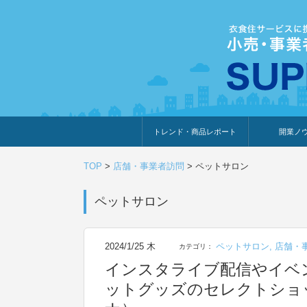
トレンド・商品レポート
開業ノ
トレンド・特集
人気ランキング
出展企業のおすすめ
商品体験・レビュー
暮らしの提案
開業までの道
開業知識・情
TOP
>
店舗・事業者訪問
>
ペットサロン
ペットサロン
2024/1/25 木
ペットサロン
,
店舗・
カテゴリ：
インスタライブ配信やイベ
ットグッズのセレクトショッ