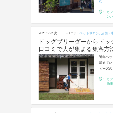
む
：
カフ
ン
,
2021/6/22 火
ペットサロン
,
店舗・
カテゴリ：
ドッグブリーダーからドッグカフ
口コミで人が集まる集客方
近年ペッ
増えていま
ピーズの
：
カフ
物