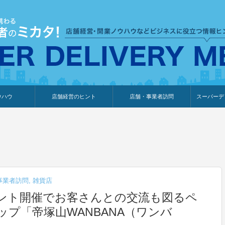
ウハウ
店舗経営のヒント
店舗・事業者訪問
スーパーデ
のり
報
ウェブ集客・販売促進
仕入れ
展示会情報
接客・販売
知識情報
販促カレンダー
集客・販売促進
アパレル店
カフェ・飲食店
ペットサロン
メーカー
他の業種
美容サロン
薬局
観光・ホテル旅館宿泊業
雑貨店
食料品店
SD export
お知らせ
イベント
セミナー
体験型イ
外部メデ
新規出展
事業者訪問
,
雑貨店
ント開催でお客さんとの交流も図るペ
プ「帝塚山WANBANA（ワンバ