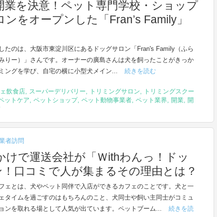
開業を決意！ペット専門学校・ショップ
オープンした「Fran’s Family」
たのは、大阪市東淀川区にあるドッグサロン「Fran's Family（ふら
みりー）」さんです。オーナーの廣島さんは犬を飼ったことがきっか
ミングを学び、自宅の横に小型犬メイン...
続きを読む
ェ飲食店
,
スーパーデリバリー
,
トリミングサロン
,
トリミングスクー
ペットケア
,
ペットショップ
,
ペット動物事業者
,
ペット業界
,
開業
,
開
前
業者訪問
けで運送会社が「Ｗithわんっ！ドッ
ン！口コミで人が集まるその理由とは？
フェとは、犬やペット同伴で入店ができるカフェのことです。犬と一
ェタイムを過ごすのはもちろんのこと、犬同士や飼い主同士がコミュ
ョンを取れる場として人気が出ています。ペットブーム...
続きを読