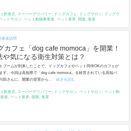
ェ飲食店
,
スーパーデリバリー
,
ドッグカフェ
,
ドッグサロン
,
ドッグラ
ペットサロン
,
ペット動物事業者
,
ペット業界
,
開業
,
集客
事業者訪問
ェ「dog cafe momoca」を開業！
法や気になる衛生対策とは？
トブームが到来したことで、ドッグカフェやペット同伴OKのカフェが
す。今回は高知県で「dog cafe momoca」を経営されている高知パ
川田さんに、開業の背景から...
続きを読む
ェ飲食店
,
スーパーデリバリー
,
ドッグサロン
,
ペットサロン
,
ペット動
事業者
,
ペット業界
,
開業
,
集客