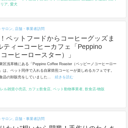
テリア
,
愛犬
トサロン
,
店舗・事業者訪問
K！ペットフードからコーヒーグッズま
ィーコーヒーカフェ「Peppino
ッピーノコーヒーロースター）」
区浅草橋にある「Peppino Coffee Roaster（ペッピーノコーヒーロー
」は、ペット同伴で入れる自家焙煎コーヒーが楽しめるカフェです。
食品の卸販売をしていました...
続きを読む
レル雑貨小売店
,
カフェ飲食店
,
ペット動物事業者
,
飲食店-物販
トサロン
,
店舗・事業者訪問