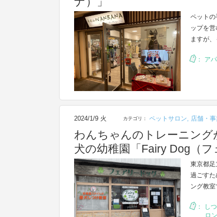
ナ）」
ペットの
ップを営
ますが、
：
アパ
2024/1/9 火
ペットサロン
,
店舗・事
カテゴリ：
わんちゃんのトレーニング
犬の幼稚園「Fairy Dog
東京都足
過ごすた
ング教室
：
しつ
ロ