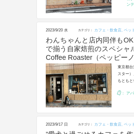
ン
2023/9/20 水
カフェ・飲食店
,
ペッ
カテゴリ：
わんちゃんと店内同伴もO
で揃う自家焙煎のスペシャルテ
Coffee Roaster（ペ
東京都台東
スター）
もともと
：
アパ
2023/9/17 日
カフェ・飲食店
,
ペッ
カテゴリ：