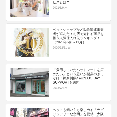
ビスとは？
2021/6/9 水
ペットショップなど動物関連事業
者が選んだ！お店で売れる商品を
扱う人気仕入れ先ランキング！
（2020年6月～11月）
2020/12/11 金
「愛用していたペットフードを広
めたい」という思いが開業のきっ
かけ！神奈川県4sox/DOG DAY
SUPPORTを訪問！
2018/7/4 水
ペットも飼い主も楽しめる「ラグ
ジュアリーな空間」を提供！大阪