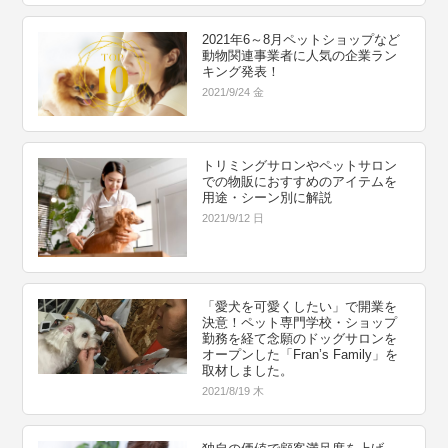
2021年6～8月ペットショップなど
動物関連事業者に人気の企業ラン
キング発表！
2021/9/24 金
トリミングサロンやペットサロン
での物販におすすめのアイテムを
用途・シーン別に解説
2021/9/12 日
「愛犬を可愛くしたい」で開業を
決意！ペット専門学校・ショップ
勤務を経て念願のドッグサロンを
オープンした「Fran’s Family」を
取材しました。
2021/8/19 木