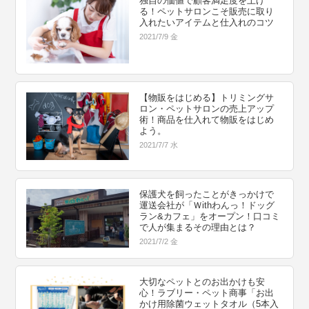
独自の価値で顧客満足度を上げ
る！ペットサロンこそ販売に取り
入れたいアイテムと仕入れのコツ
2021/7/9 金
【物販をはじめる】トリミングサ
ロン・ペットサロンの売上アップ
術！商品を仕入れて物販をはじめ
よう。
2021/7/7 水
保護犬を飼ったことがきっかけで
運送会社が「Ｗithわんっ！ドッグ
ラン&カフェ」をオープン！口コミ
で人が集まるその理由とは？
2021/7/2 金
大切なペットとのお出かけも安
心！ラブリー・ペット商事「お出
かけ用除菌ウェットタオル（5本入