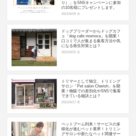
り）」をSNSキャンペーンに参加
の10名様にプレゼントします。
2021/6/29 火
ドッグブリーダーからドッグカフ
ェ「dog cafe momoca」を開業！
口コミで人が集まる集客方法や気
になる衛生対策とは？
2021/6/22 火
トリマーとして独立、トリミング
サロン「Pet salon Cherish」を開
業！物販での差別化やSNSで集客
できている秘訣とは？
2021/6/17 木
ペットブーム到来！サービスの多
様化が進むペット業界！トリミン
グサロンや新たなペット関連サー