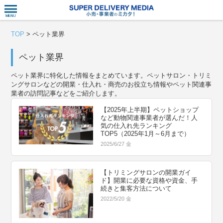
衣食住サー
TOP
>
ペット業界
ペット業界
ペット業界に特化した情報をまとめています。ペットサロン・トリミ
ングサロンなどの開業・仕入れ・商売のお役立ち情報やペット関連事
業者の訪問記事などをご紹介します。
【2025年上半期】ペットショップ
など動物関連事業者が選んだ！人
気の仕入れ先ランキング
TOP5（2025年1月～6月まで）
2025/6/27 金
【トリミングサロンの開業ガイ
ド】開業に必要な資格や資金、手
続きと集客方法について
2022/5/20 金