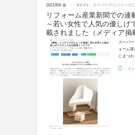
2021/8/6 金
スーパーデリバリーの
カテゴリ：
リフォーム産業新聞での連
～若い女性で人気の優しげ
載されました（メディア掲載日
スーパー
ォーム業
にまつわ
：
イン