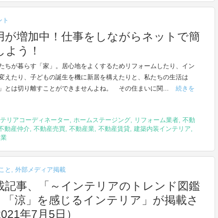
ント
用が増加中！仕事をしながらネットで簡
しよう！
たちが暮らす「家」。居心地をよくするためリフォームしたり、イン
変えたり、子どもの誕生を機に新居を構えたりと、私たちの生活は
」とは切り離すことができませんよね。 その住まいに関...
続きを
テリアコーディネーター
,
ホームステージング
,
リフォーム業者
,
不動
不動産仲介
,
不動産売買
,
不動産業
,
不動産賃貸
,
建築内装インテリア
,
設業
こと
,
外部メディア掲載
載記事、「～インテリアのトレンド図鑑
、「涼」を感じるインテリア」が掲載さ
21年7月5日）