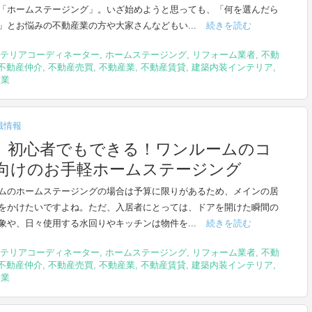
「ホームステージング」。いざ始めようと思っても、「何を選んだら
」とお悩みの不動産業の方や大家さんなどもい...
続きを読む
テリアコーディネーター
,
ホームステージング
,
リフォーム業者
,
不動
不動産仲介
,
不動産売買
,
不動産業
,
不動産賃貸
,
建築内装インテリア
,
設業
識情報
】初心者でもできる！ワンルームのコ
向けのお手軽ホームステージング
ムのホームステージングの場合は予算に限りがあるため、メインの居
をかけたいですよね。ただ、入居者にとっては、ドアを開けた瞬間の
象や、日々使用する水回りやキッチンは物件を...
続きを読む
テリアコーディネーター
,
ホームステージング
,
リフォーム業者
,
不動
不動産仲介
,
不動産売買
,
不動産業
,
不動産賃貸
,
建築内装インテリア
,
設業