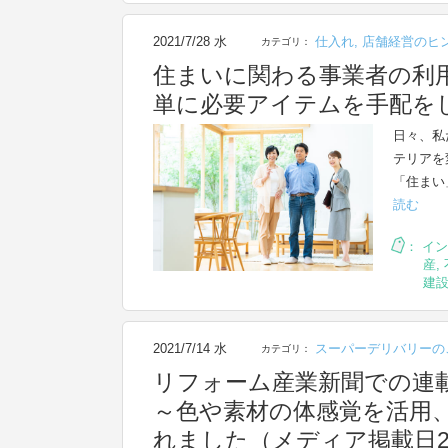
2021/7/28 水
仕入れ
,
店舗経営のヒ
カテゴリ：
住まいに関わる事業者の利
単に必要アイテムを手配を
日々、私
テリアを
「住まい
読む
：
イン
産
,
建
2021/7/14 水
スーパーデリバリーの
カテゴリ：
リフォーム産業新聞での連
～色や素材の体感覚を活用
れました（メディア掲載日20