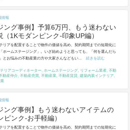
識情報
ジング事例】予算6万円、もう迷わない
（1Kモダンピンク-印象UP編）
テリアを配置することで物件の価値を高め、契約期間までの短期化に
「ホームステージング」。いざ始めようと思っても、「何を選んだら
」とお悩みの不動産業の方や大家さんなどもい...
続きを読む
テリアコーディネーター
,
ホームステージング
,
リフォーム業者
,
不動
不動産仲介
,
不動産売買
,
不動産業
,
不動産賃貸
,
建築内装インテリア
,
設業
識情報
ジング事例】もう迷わないアイテムの
ンピンク-お手軽編）
テリアを配置することで物件の価値を高め、契約期間までの短期化に