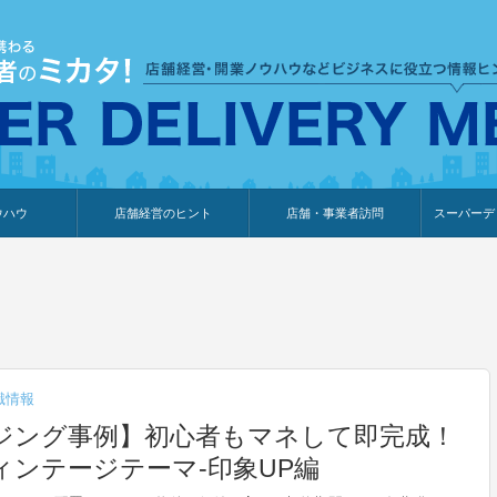
ウハウ
店舗経営のヒント
店舗・事業者訪問
スーパーデ
のり
報
ウェブ集客・販売促進
仕入れ
展示会情報
接客・販売
知識情報
販促カレンダー
集客・販売促進
アパレル店
カフェ・飲食店
ペットサロン
メーカー
他の業種
美容サロン
薬局
観光・ホテル旅館宿泊業
雑貨店
食料品店
SD export
お知らせ
イベント
セミナー
体験型イ
外部メデ
新規出展
識情報
ジング事例】初心者もマネして即完成！
ンテージテーマ-印象UP編