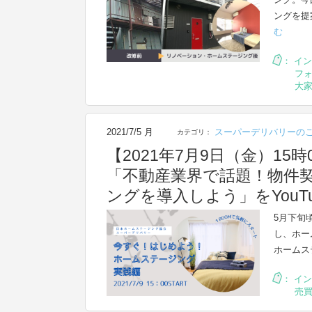
ングを提
む
：
イン
フ
大
2021/7/5 月
スーパーデリバリーの
カテゴリ：
【2021年7月9日（金）1
「不動産業界で話題！物件
ングを導入しよう」をYou
5月下旬
し、ホー
ホームス
：
イン
売