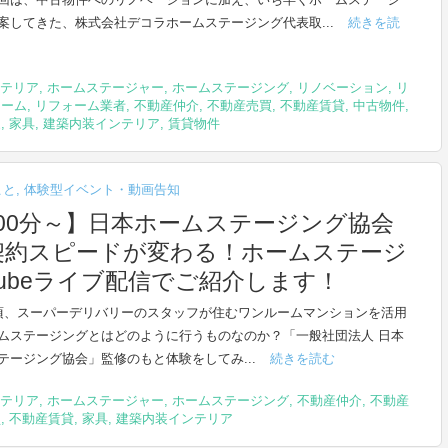
案してきた、株式会社デコラホームステージング代表取...
続きを読
テリア
,
ホームステージャー
,
ホームステージング
,
リノベーション
,
リ
ォーム
,
リフォーム業者
,
不動産仲介
,
不動産売買
,
不動産賃貸
,
中古物件
,
家
,
家具
,
建築内装インテリア
,
賃貸物件
こと
,
体験型イベント・動画告知
5時00分～】日本ホームステージング協会
契約スピードが変わる！ホームステージ
Tubeライブ配信でご紹介します！
頃、スーパーデリバリーのスタッフが住むワンルームマンションを活用
ムステージングとはどのように行うものなのか？「一般社団法人 日本
テージング協会」監修のもと体験をしてみ...
続きを読む
テリア
,
ホームステージャー
,
ホームステージング
,
不動産仲介
,
不動産
買
,
不動産賃貸
,
家具
,
建築内装インテリア