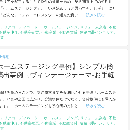
テリアを配置することで物件の価値を高め、契約期間までの短期化に
「ホームステージング」。 いざ始めようと思っても、ビギナーにと
「どんなアイテム（エレメンツ）を選んだ良い...
続きを読む
テリアコーディネーター
,
ホームステージング
,
リフォーム業者
,
不動
不動産仲介
,
不動産売買
,
不動産業
,
不動産賃貸
,
建築内装インテリア
,
設業
識情報
ホームステージング事例】シンプル簡
演出事例（ヴィンテージテーマ-お手軽
価値を高めることで、契約成立までを短期化させる手法「ホームステ
」。いまや全国に広がり、分譲物件だけでなく、賃貸物件にも導入が
ます。 ホームステージングを初心者の方にと...
続きを読む
テリアコーディネーター
,
ホームステージング
,
リフォーム業者
,
不動
不動産仲介
,
不動産売買
,
不動産業
,
不動産賃貸
,
建築内装インテリア
,
設業