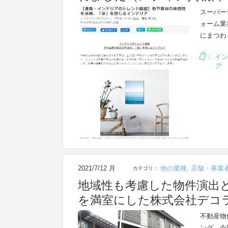
スーパー
ォーム業
にまつわ
：
イン
ア
2021/7/12 月
他の業種
,
店舗・事業
カテゴリ：
地域性も考慮した物件演出
を満室にした株式会社デコ
不動産物
ング。今