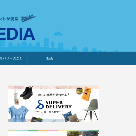
衣食住サービスに携わる小売
リバリーのこと
動画
・プレゼント企画
・調査レポート
ベント・動画告知
ィア掲載
メーカー
ライブコマース