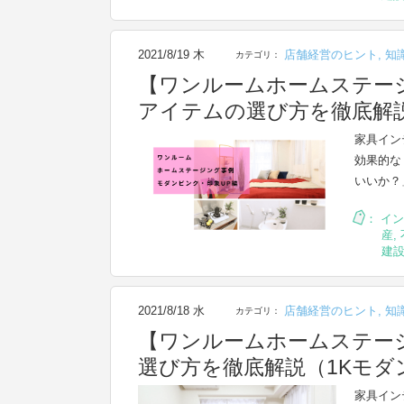
2021/8/19 木
店舗経営のヒント
,
知
カテゴリ：
【ワンルームホームステー
アイテムの選び方を徹底解説
家具イン
効果的な
いいか？
：
イン
産
,
建
2021/8/18 水
店舗経営のヒント
,
知
カテゴリ：
【ワンルームホームステー
選び方を徹底解説（1Kモダ
家具イン