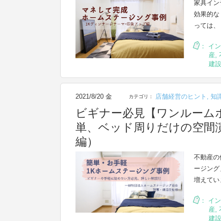
家具イン
効果的な
っては、
：
イン
産
,
建
2021/8/20 金
店舗経営のヒント
,
知
カテゴリ：
ビギナー必見【ワンルーム
単、ベッド周りだけの空間
編）
不動産の
ージング
増えてい
：
イン
産
,
建