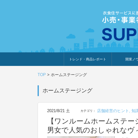
トレンド・商品レポート
開業ノ
トレンド・特集
人気ランキング
出展企業のおすすめ
商品体験・レビュー
暮らしの提案
開業までの道
開業知識・情
TOP
>
ホームステージング
ホームステージング
2021/8/21 土
店舗経営のヒント
,
知
カテゴリ：
【ワンルームホームステー
男女で人気のおしゃれなヴィ