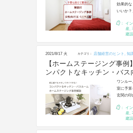
効果的な
いいか？
：
イン
産
,
建
2021/8/17 火
店舗経営のヒント
,
知
カテゴリ：
【ホームステージング事例
ンパクトなキッチン・バス
ワンルー
室に予算
玄関の印
：
イン
産
,
建