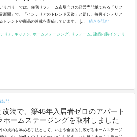
デリバリーでは、住宅リフォーム市場向けの経営専門紙である「リフ
界新聞」で、「インテリアのトレンド図鑑」と題し、毎月インテリア
るトレンドや商品の連載を寄稿しています。 [...
続きを読む
テリア
,
キッチン
,
ホームステージング
,
リフォーム
,
建築内装インテリ
者訪問
と改装で、築45年入居者ゼロのアパート
ラホームステージングを取材しました
件の成約を早める手法として、いまや全国的に広がるホームステージ
回は、中古物件へのリノベーションに加え、いち早くホームステージ