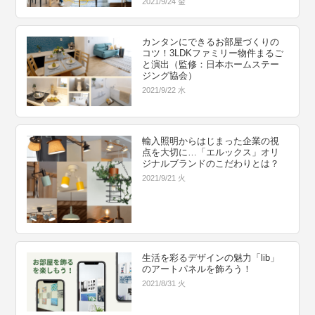
2021/9/24 金
カンタンにできるお部屋づくりの
コツ！3LDKファミリー物件まるご
と演出（監修：日本ホームステー
ジング協会）
2021/9/22 水
輸入照明からはじまった企業の視
点を大切に…「エルックス」オリ
ジナルブランドのこだわりとは？
2021/9/21 火
生活を彩るデザインの魅力「lib」
のアートパネルを飾ろう！
2021/8/31 火