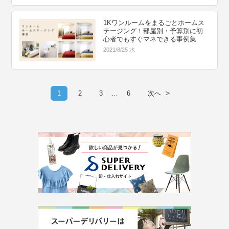
1Kワンルームをまるごとホームス
テージング！部屋別・予算別に初
心者でもすぐマネできる事例集
2021/8/25 水
＞
1
2
3
…
6
次へ