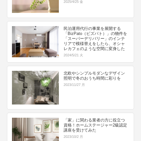
2025/4/25 金
民泊運用代行の事業を展開する
「BizPato（ビズパト）」の物件を
「スーパーデリバリー」のインテ
リアで模様替えをしたら、オシャ
レカフェのような空間に変身した
2024/5/21 火
北欧やシンプルモダンなデザイン
照明で冬のおうち時間に彩りを
2023/11/27 月
「家」に関わる業者の方に役立つ
資格！ホームステージャー2級認定
講座を受けてみた
2023/10/2 月