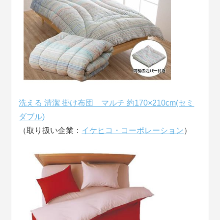
洗える 清潔 掛け布団 マルチ 約170×210cm(セミ
ダブル)
（取り扱い企業：
イケヒコ・コーポレーション
）