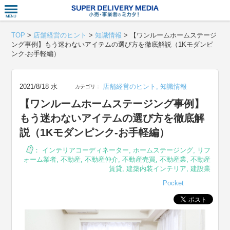
衣食住サー
TOP
>
店舗経営のヒント
>
知識情報
>
【ワンルームホームステージ
ング事例】もう迷わないアイテムの選び方を徹底解説（1Kモダンピ
ンク-お手軽編）
2021/8/18 水
店舗経営のヒント
,
知識情報
カテゴリ：
【ワンルームホームステージング事例】
もう迷わないアイテムの選び方を徹底解
説（1Kモダンピンク-お手軽編）
：
インテリアコーディネーター
,
ホームステージング
,
リフ
ォーム業者
,
不動産
,
不動産仲介
,
不動産売買
,
不動産業
,
不動産
賃貸
,
建築内装インテリア
,
建設業
Pocket