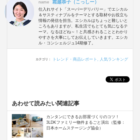
霜越恭子（こっしー）
name
仕入れサイト「スーパーデリバリー」でエシカル
＆サスティナブルをテーマとする取材やお役立ち
情報の発信を担当。エシカルはちょっと難しいと
ころもありますが、私生活でもとても気になるテ
ーマ。なるほどね～！と共感されることとわかり
やすさを大事にしてお伝えしていきます。エシカ
ル・コンシェルジュ14期修了。
トレンド・商品レポート
,
人気ランキング
カテゴリ：
あわせて読みたい関連記事
カンタンにできるお部屋づくりのコツ！
3LDKファミリー物件まるごと演出（監修：
日本ホームステージング協会）