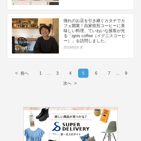
憧れのお店を引き継ぐカタチでカ
フェ開業！自家焙煎コーヒーに美
味しい料理、ていねいな接客が光
る「ignis coffee（イグニスコーヒ
ー）」を訪問しました。
2019/6/19 水
＜
前へ
1
…
3
4
5
6
7
…
9
＞
次へ