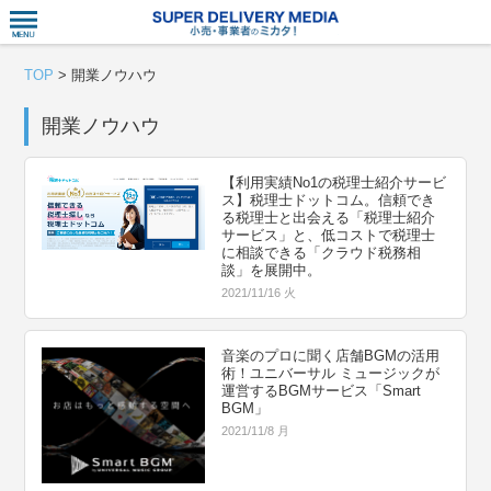
衣食住サー
TOP
>
開業ノウハウ
開業ノウハウ
【利用実績No1の税理士紹介サービ
ス】税理士ドットコム。信頼でき
る税理士と出会える「税理士紹介
サービス」と、低コストで税理士
に相談できる「クラウド税務相
談」を展開中。
2021/11/16 火
音楽のプロに聞く店舗BGMの活用
術！ユニバーサル ミュージックが
運営するBGMサービス「Smart
BGM」
2021/11/8 月