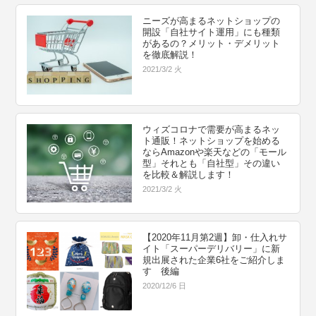
ニーズが高まるネットショップの
開設「自社サイト運用」にも種類
があるの？メリット・デメリット
を徹底解説！
2021/3/2 火
ウィズコロナで需要が高まるネッ
ト通販！ネットショップを始める
ならAmazonや楽天などの「モール
型」それとも「自社型」その違い
を比較＆解説します！
2021/3/2 火
【2020年11月第2週】卸・仕入れサ
イト「スーパーデリバリー」に新
規出展された企業6社をご紹介しま
す 後編
2020/12/6 日