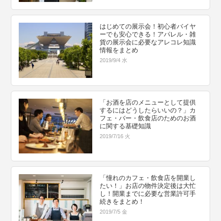
はじめての展示会！初心者バイヤ
ーでも安心できる！アパレル・雑
貨の展示会に必要なアレコレ知識
情報をまとめ
2019/9/4 水
「お酒を店のメニューとして提供
するにはどうしたらいいの？」カ
フェ・バー・飲食店のためのお酒
に関する基礎知識
2019/7/16 火
「憧れのカフェ・飲食店を開業し
たい！」お店の物件決定後は大忙
し！開業までに必要な営業許可手
続きをまとめ！
2019/7/5 金