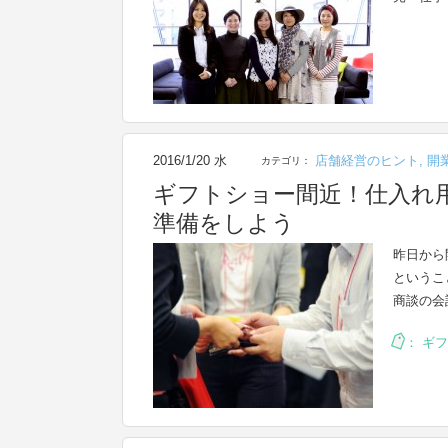
2016/1/20 水
店舗経営のヒント
,
開
カテゴリ：
ギフトショー間近！仕入れ
準備をしよう
昨日から
というこ
商談の会
：
ギフ