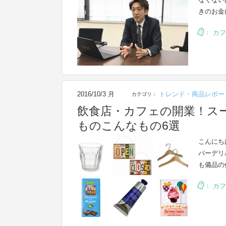
きのお金
：
カフ
2016/10/3 月
トレンド・商品レポー
カテゴリ：
飲食店・カフェの開業！ス
ものこんなもの6選
こんにち
パーデリ
も備品の
：
カフ