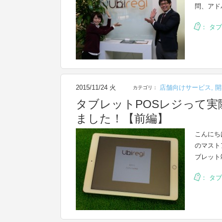
問、アド
：
タブ
2015/11/24 火
店舗向けサービス
,
開
カテゴリ：
タブレットPOSレジって
ました！【前編】
こんにち
のマスト
ブレット
：
タブ