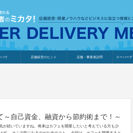
ウハウ
店舗経営のヒント
店舗・事業者訪問
スーパーデ
のり
報
ウェブ集客・販売促進
仕入れ
展示会情報
接客・販売
知識情報
販促カレンダー
集客・販売促進
アパレル店
カフェ・飲食店
ペットサロン
メーカー
他の業種
美容サロン
薬局
観光・ホテル旅館宿泊業
雑貨店
食料品店
SD export
お知らせ
イベント
セミナー
体験型イ
外部メデ
新規出展
て～自己資金、融資から節約術まで！～
気が続いていますね。将来はカフェを開業したいと考えている方も少
はず。 そこで気になるのがお金のコト。 今回は、カフェを開業すると