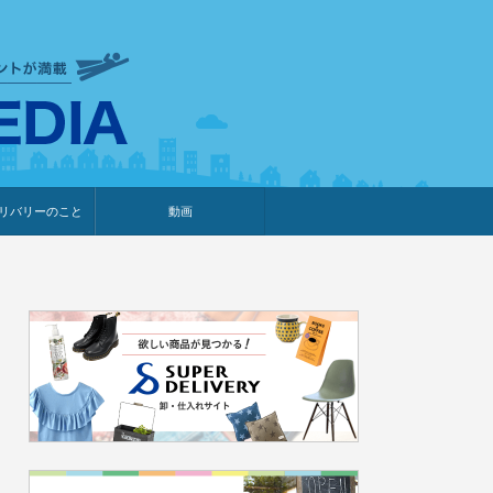
衣食住サービスに携わる小売
リバリーのこと
動画
・プレゼント企画
・調査レポート
ベント・動画告知
ィア掲載
メーカー
ライブコマース