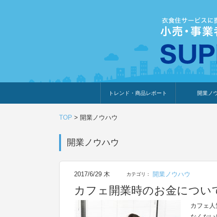
トレンド・商品レポート
開業ノ
トレンド・特集
人気ランキング
出展企業のおすすめ
商品体験・レビュー
暮らしの提案
開業までの道
開業知識・情
TOP
>
開業ノウハウ
開業ノウハウ
2017/6/29 木
開業ノウハウ
カテゴリ：
カフェ開業時のお金につい
カフェ人
なくない