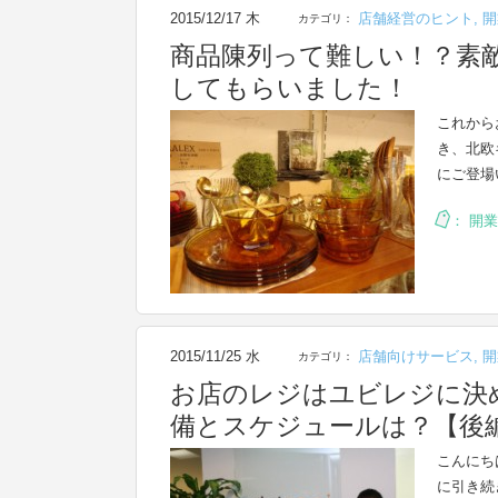
2015/12/17 木
店舗経営のヒント
,
開
カテゴリ：
商品陳列って難しい！？素
してもらいました！
これから
き、北欧キ
にご登場
：
開業
2015/11/25 水
店舗向けサービス
,
開
カテゴリ：
お店のレジはユビレジに決
備とスケジュールは？【後
こんにち
に引き続