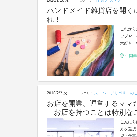
2016/2/18 木
開業ノウハウ
カテゴリ：
ハンドメイド雑貨店を開く
れ！
これから
ップや、
大好き！
：
開業
2016/2/2 火
スーパーデリバリーの
カテゴリ：
お店を開業、運営するママ
「お店を持つことは特別な
こんにち
方を選択
児・仕事