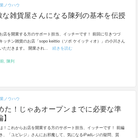
業ノウハウ
敵な雑貨屋さんになる陳列の基本を伝授
お店を開業する方のサポート担当、イッチーです！ 前回に引きつづ
ッチン雑貨のお店「sopo keittio（ソポ ケイッティオ）」の小川さん
いただきます。 開業され...
続きを読む
前
,
陳列
業ノウハウ
めた！じゃあオープンまでに必要な準
編】
は！これからお店を開業する方のサポート担当、イッチーです！ 前編
き、「ユビレジ」さんにお邪魔して、気になるiPadレジの疑問、質