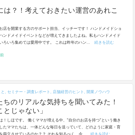
には？！考えておきたい運営のあれこ
お店を開業する方のサポート担当、イッチーです！ ハンドメイドショ
ハンドメイドイベントなどが増えてきましたよね。私もハンドメイド
いろいろ集めては愛用中です。 これは昨年のハン...
続きを読む
前
こと
,
セミナー・調査レポート
,
店舗経営のヒント
,
開業ノウハウ
たちのリアルな気持ちを聞いてみた！
ことじゃない」
は！しほです。 働くママが増える中、"自分のお店を持つ"という働き
したママたちは、一体どんな毎日を送っていて、どのように家庭・育
を両立させているのか？？ それを知るべく、今...
続きを読む