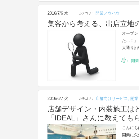
2016/7/6 水
開業ノウハウ
カテゴリ：
集客から考える、出店立地
オープン
た…！」
大通り沿
：
開業
2016/6/7 火
店舗向けサービス
,
開業
カテゴリ：
店舗デザイン・内装施工は
「IDEAL」さんに教えて
こんにち
開業に欠