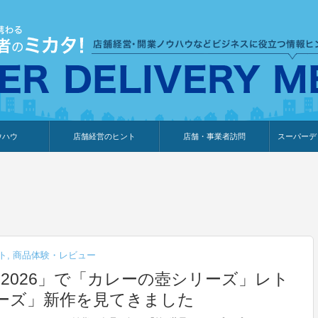
ウハウ
店舗経営のヒント
店舗・事業者訪問
スーパーデ
のり
報
ウェブ集客・販売促進
仕入れ
展示会情報
接客・販売
知識情報
販促カレンダー
集客・販売促進
アパレル店
カフェ・飲食店
ペットサロン
メーカー
他の業種
美容サロン
薬局
観光・ホテル旅館宿泊業
雑貨店
食料品店
SD export
お知らせ
イベント
セミナー
体験型イ
外部メデ
新規出展
ト
,
商品体験・レビュー
2026」で「カレーの壺シリーズ」レト
シリーズ」新作を見てきました