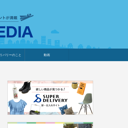
衣食住サービスに携わる小売
リバリーのこと
動画
・プレゼント企画
・調査レポート
ベント・動画告知
ィア掲載
メーカー
ライブコマース