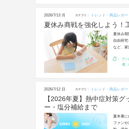
2026/7/13 月
トレンド・商品レポー
カテゴリ：
夏休み商戦を強化しよう！
夏休み期
自由研究
など、家
：
アパ
者
,
2026/7/12 日
トレンド・商品レポー
カテゴリ：
【2026年夏】熱中症対策
ー・塩分補給まで
夏本番に
ファンや