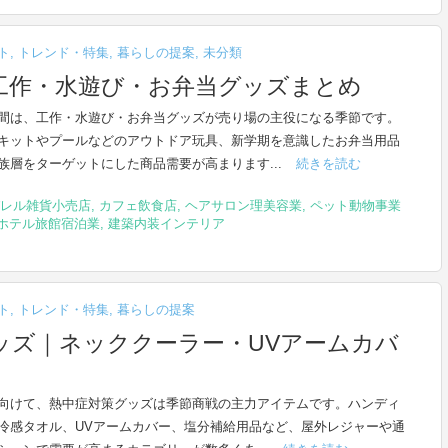
ト
,
トレンド・特集
,
暮らしの提案
,
未分類
工作・水遊び・お弁当グッズまとめ
間は、工作・水遊び・お弁当グッズが売り場の主役になる季節です。
キットやプールなどのアウトドア玩具、新学期を意識したお弁当用品
族層をターゲットにした商品需要が高まります...
続きを読む
レル雑貨小売店
,
カフェ飲食店
,
ヘアサロン理美容業
,
ペット動物事業
ホテル旅館宿泊業
,
建築内装インテリア
ト
,
トレンド・特集
,
暮らしの提案
グッズ｜ネッククーラー・UVアームカバ
向けて、熱中症対策グッズは季節商戦の主力アイテムです。ハンディ
冷感タオル、UVアームカバー、塩分補給用品など、屋外レジャーや通