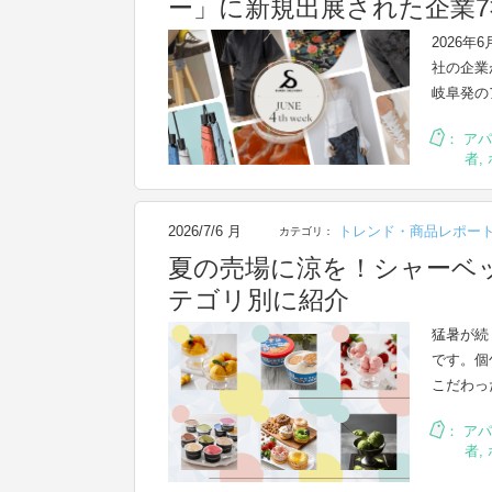
ー」に新規出展された企業
2026年
社の企業
岐阜発の
：
アパ
者
,
2026/7/6 月
トレンド・商品レポー
カテゴリ：
夏の売場に涼を！シャーベ
テゴリ別に紹介
猛暑が続
です。個
こだわっ
：
アパ
者
,