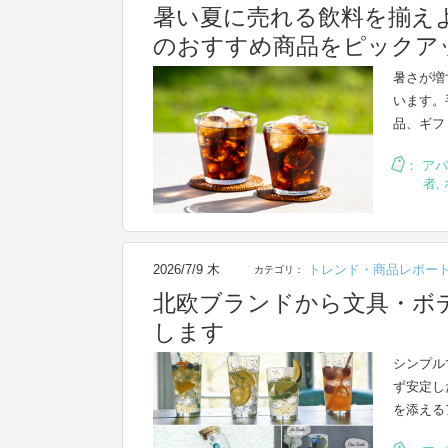
暑い夏に売れる飲料を揃え
のおすすめ商品をピックア
暑さが増
います。
品、ギフ
：
アパ
者
,
2026/7/9 木
トレンド・商品レポー
カテゴリ：
北欧ブランドから文具・ボ
します
シンプル
ず安定し
を添える