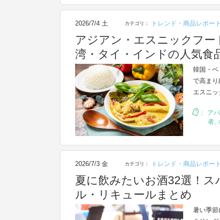
2026/7/4 土
トレンド・商品レポー
カテゴリ：
アジアン・エスニックフー
湾・タイ・インドの人気食
韓国・ベ
で高まり
エスニッ
：
アパ
者
,
2026/7/3 金
トレンド・商品レポー
カテゴリ：
夏に飲みたいお酒32選！
ル・リキュールまとめ
暑い季節