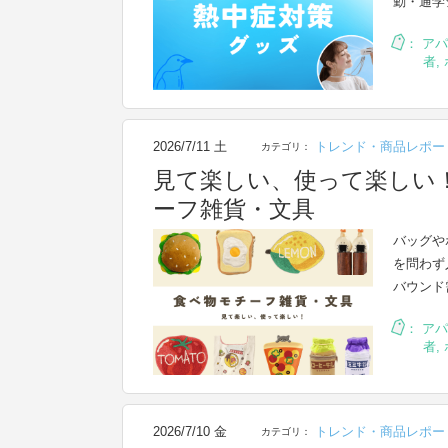
勤・通学
：
アパ
者
,
2026/7/11 土
トレンド・商品レポー
カテゴリ：
見て楽しい、使って楽しい
ーフ雑貨・文具
バッグや
を問わず
バウンド
：
アパ
者
,
2026/7/10 金
トレンド・商品レポー
カテゴリ：