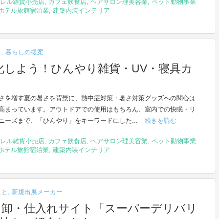
レル雑貨小売店
,
カフェ飲食店
,
ヘアサロン理美容業
,
ペット動物事業
ホテル旅館宿泊業
,
建築内装インテリア
ト
,
暮らしの提案
化しよう！ひんやり雑貨・UV・寝具カ
さを増す夏の暑さを背景に、熱中症対策・暑さ対策グッズへの関心は
高まっています。アウトドアでの使用はもちろん、室内での快眠・リ
ニーズまで、「ひんやり」をキーワードにした...
続きを読む
レル雑貨小売店
,
カフェ飲食店
,
ヘアサロン理美容業
,
ペット動物事業
ホテル旅館宿泊業
,
建築内装インテリア
こと
,
新規出展メーカー
5週】卸・仕入れサイト「スーパーデリバリ