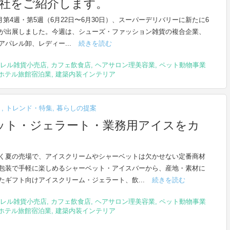
7社をご紹介します。
6月第4週・第5週（6月22日〜6月30日）、スーパーデリバリーに新たに6
が出展しました。今週は、シューズ・ファッション雑貨の複合企業、
アパレル卸、レディー...
続きを読む
レル雑貨小売店
,
カフェ飲食店
,
ヘアサロン理美容業
,
ペット動物事業
ホテル旅館宿泊業
,
建築内装インテリア
ト
,
トレンド・特集
,
暮らしの提案
ット・ジェラート・業務用アイスをカ
く夏の売場で、アイスクリームやシャーベットは欠かせない定番商材
包装で手軽に楽しめるシャーベット・アイスバーから、産地・素材に
たギフト向けアイスクリーム・ジェラート、飲...
続きを読む
レル雑貨小売店
,
カフェ飲食店
,
ヘアサロン理美容業
,
ペット動物事業
ホテル旅館宿泊業
,
建築内装インテリア