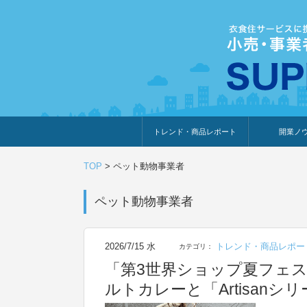
トレンド・商品レポート
開業ノ
トレンド・特集
人気ランキング
出展企業のおすすめ
商品体験・レビュー
暮らしの提案
開業までの道
開業知識・情
TOP
>
ペット動物事業者
ペット動物事業者
2026/7/15 水
トレンド・商品レポー
カテゴリ：
「第3世界ショップ夏フェス
ルトカレーと「Artisan