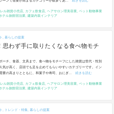
シーンで需要が高まるカテゴリーが数多くあ...
続きを読む
レル雑貨小売店
,
カフェ飲食店
,
ヘアサロン理美容業
,
ペット動物事業
ホテル旅館宿泊業
,
建築内装インテリア
ト
,
暮らしの提案
！思わず手に取りたくなる食べ物モチ
ポーチ、食器、文具まで、食べ物をモチーフにした雑貨は世代・性別
人気が高く、店頭でも足を止めてもらいやすいカテゴリーです。イン
需要の高まりとともに、和菓子や寿司、おにぎ...
続きを読む
レル雑貨小売店
,
カフェ飲食店
,
ヘアサロン理美容業
,
ペット動物事業
ホテル旅館宿泊業
,
建築内装インテリア
ト
,
トレンド・特集
,
暮らしの提案