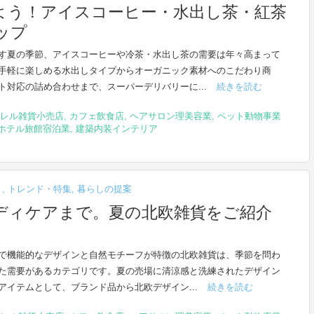
よう！アイスコーヒー・水出し茶・紅茶
ップ
す夏の季節、アイスコーヒーや冷茶・水出し茶の需要は年々高まって
手軽に楽しめる水出しタイプからオーガニック素材へのこだわり商
ト対応の詰め合わせまで、スーパーデリバリーに...
続きを読む
レル雑貨小売店
,
カフェ飲食店
,
ヘアサロン理美容業
,
ペット動物事業
ホテル旅館宿泊業
,
建築内装インテリア
ト
,
トレンド・特集
,
暮らしの提案
ディケアまで。夏の北欧雑貨をご紹介
で機能的なデザインと自然モチーフが特徴の北欧雑貨は、季節を問わ
た需要があるカテゴリです。夏の売場に清涼感と洗練されたデザイン
アイテムとして、ブランド品から北欧デザイン...
続きを読む