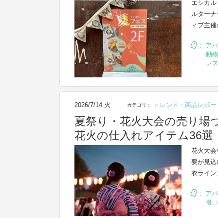
エシカル
ルターナ
ィブ主催
：
アパ
動
レス
2026/7/14 火
トレンド・商品レポー
カテゴリ：
夏祭り・花火大会の売り場
花火の仕入れアイテム36選
花火大会
要が見込
衣ライン
：
アパ
者
,