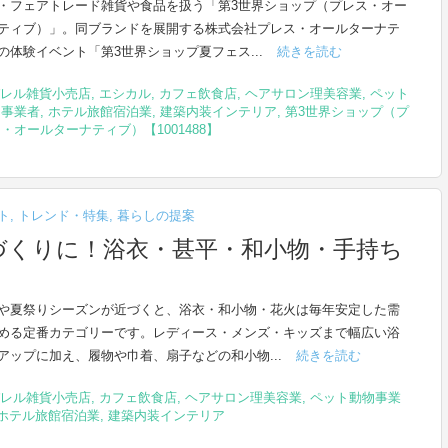
・フェアトレード雑貨や食品を扱う「第3世界ショップ（プレス・オー
ティブ）」。同ブランドを展開する株式会社プレス・オールターナテ
の体験イベント「第3世界ショップ夏フェス...
続きを読む
レル雑貨小売店
,
エシカル
,
カフェ飲食店
,
ヘアサロン理美容業
,
ペット
物事業者
,
ホテル旅館宿泊業
,
建築内装インテリア
,
第3世界ショップ（プ
・オールターナティブ）【1001488】
ト
,
トレンド・特集
,
暮らしの提案
づくりに！浴衣・甚平・和小物・手持ち
や夏祭りシーズンが近づくと、浴衣・和小物・花火は毎年安定した需
める定番カテゴリーです。レディース・メンズ・キッズまで幅広い浴
アップに加え、履物や巾着、扇子などの和小物...
続きを読む
レル雑貨小売店
,
カフェ飲食店
,
ヘアサロン理美容業
,
ペット動物事業
ホテル旅館宿泊業
,
建築内装インテリア