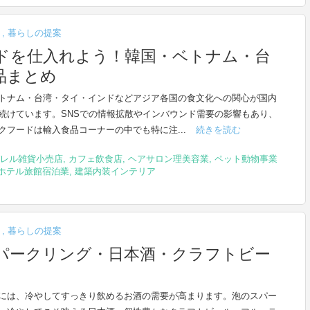
ト
,
暮らしの提案
ドを仕入れよう！韓国・ベトナム・台
品まとめ
トナム・台湾・タイ・インドなどアジア各国の食文化への関心が国内
続けています。SNSでの情報拡散やインバウンド需要の影響もあり、
クフードは輸入食品コーナーの中でも特に注...
続きを読む
レル雑貨小売店
,
カフェ飲食店
,
ヘアサロン理美容業
,
ペット動物事業
ホテル旅館宿泊業
,
建築内装インテリア
ト
,
暮らしの提案
スパークリング・日本酒・クラフトビー
には、冷やしてすっきり飲めるお酒の需要が高まります。泡のスパー