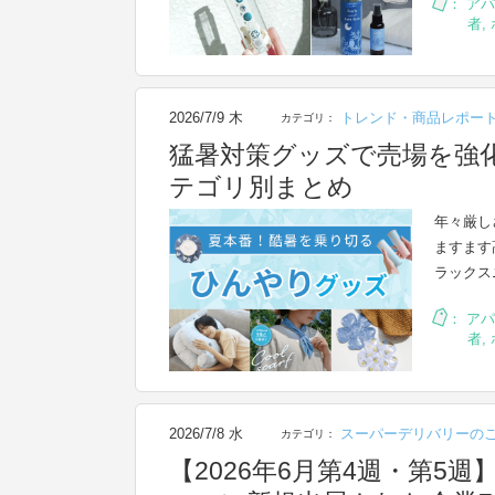
：
アパ
者
,
2026/7/9 木
トレンド・商品レポー
カテゴリ：
猛暑対策グッズで売場を強
テゴリ別まとめ
年々厳し
ますます
ラックス
：
アパ
者
,
2026/7/8 水
スーパーデリバリーの
カテゴリ：
【2026年6月第4週・第