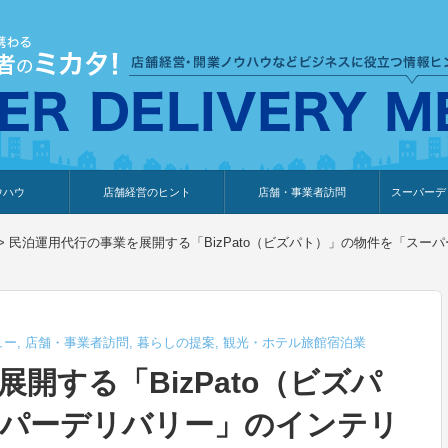
ウハウ
店舗経営のヒント
店舗・事業者訪問
スーパーデ
のり
報
ウェブ集客・販売促進
仕入れ
展示会情報
接客・販売
知識情報
販促カレンダー
集客・販売促進
アパレル店
カフェ・飲食店
ペットサロン
メーカー
他の業種
美容サロン
薬局
観光・ホテル旅館宿泊業
雑貨店
食料品店
SD export
お知らせ
イベント
セミナー
体験型イ
外部メデ
新規出展
>
民泊運用代行の事業を展開する「BizPato（ビズパト）」の物件を「ス
ュー
,
店舗・事業者訪問
,
暮らしの提案
,
観光・ホテル旅館宿泊業
開する「BizPato（ビズパ
ーパーデリバリー」のインテリ