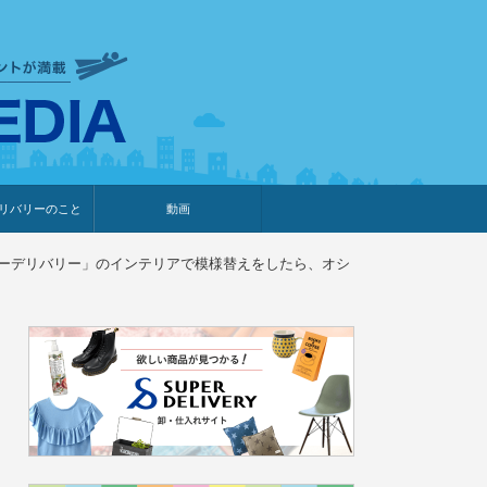
衣食住サービスに携わる小売
リバリーのこと
動画
・プレゼント企画
・調査レポート
ベント・動画告知
ィア掲載
メーカー
ライブコマース
ーパーデリバリー」のインテリアで模様替えをしたら、オシ