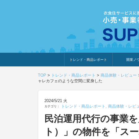
トレンド・商品レポート
開業ノ
トレンド・特集
人気ランキング
出展企業のおすすめ
商品体験・レビュー
暮らしの提案
開業までの道
開業知識・情
TOP
>
トレンド・商品レポート
>
商品体験・レビュー
ャレカフェのような空間に変身した
2024/5/21 火
トレンド・商品レポート
,
商品体験・レビ
カテゴリ：
民泊運用代行の事業を展
ト）」の物件を「ス