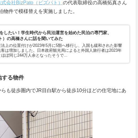
株式会社BizPato（ビズパト）
の代表取締役の高橋拓真さん
る民泊物件で模様替えを実施しました。
をしたい！学生時代から民泊運営を始めた民泊の専門家、
ズパト）の高橋さんに話を聞いてみた
法上の位置付けが2023年5月に5類へ移行し、入国も緩和された影響
客は増加しました。日本政府観光局によると外国人旅行者は2023年
ほぼ同じ244万人余となったそうで...
地する物件
らも徒歩圏内でJR目白駅から徒歩10分ほどの住宅地にあ