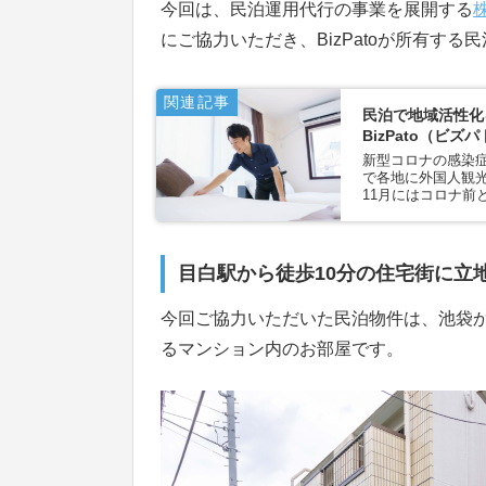
今回は、民泊運用代行の事業を展開する
にご協力いただき、BizPatoが所有す
関連記事
民泊で地域活性化
BizPato（ビ
新型コロナの感染症
で各地に外国人観光
11月にはコロナ前と
目白駅から徒歩10分の住宅街に立
今回ご協力いただいた民泊物件は、池袋か
るマンション内のお部屋です。