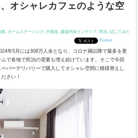
ら、オシャレカフェのような空
泊業
,
ホームステージング
,
不動産
,
建築内装インテリア
,
民泊
,
試してみた
Pocket
24年5月には308万人余となり、コロナ禍以降で最多を更
ームで各地で民泊の需要も増え続けています。そこで今回
スーパーデリバリーで購入してオシャレ空間に模様替えし
ください！