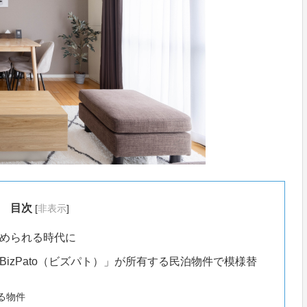
目次
[
非表示
]
められる時代に
izPato（ビズパト）」が所有する民泊物件で模様替
る物件