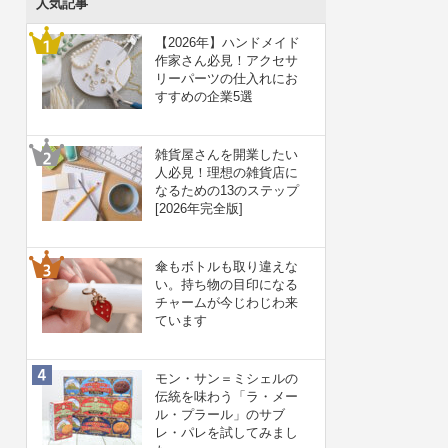
人気記事
【2026年】ハンドメイド
作家さん必見！アクセサ
リーパーツの仕入れにお
すすめの企業5選
雑貨屋さんを開業したい
人必見！理想の雑貨店に
なるための13のステップ
[2026年完全版]
傘もボトルも取り違えな
い。持ち物の目印になる
チャームが今じわじわ来
ています
モン・サン＝ミシェルの
伝統を味わう「ラ・メー
ル・プラール」のサブ
レ・パレを試してみまし