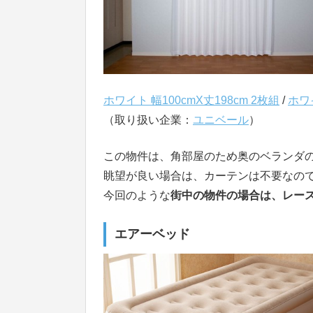
ホワイト 幅100cmX丈198cm 2枚組
/
ホワイ
（取り扱い企業：
ユニベール
）
この物件は、角部屋のため奥のベランダ
眺望が良い場合は、カーテンは不要なの
今回のような
街中の物件の場合は、レー
エアーベッド