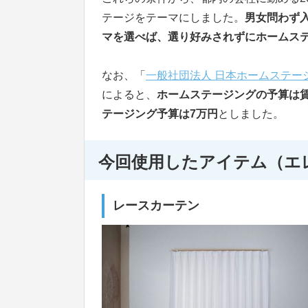
テージをテーマにしました。
男女問わず
マを選べば、選り好みされずにホームス
なお、「
一般社団法人 日本ホームステー
によると、
ホームステージングの予算は
テージング予算は7万円
としました。
今回使用したアイテム（エ
レースカーテン