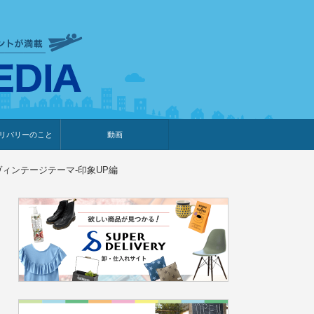
衣食住サービスに携わる小売
リバリーのこと
動画
・プレゼント企画
・調査レポート
ベント・動画告知
ィア掲載
メーカー
ライブコマース
ィンテージテーマ-印象UP編