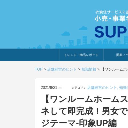
トレンド・商品レポート
開業ノ
トレンド・特集
人気ランキング
出展企業のおすすめ
商品体験・レビュー
暮らしの提案
開業までの道
開業知識・情
TOP
>
店舗経営のヒント
>
知識情報
>
【ワンルームホ
2021/8/21 土
店舗経営のヒント
,
知識
カテゴリ：
【ワンルームホーム
ネして即完成！男女
ジテーマ-印象UP編