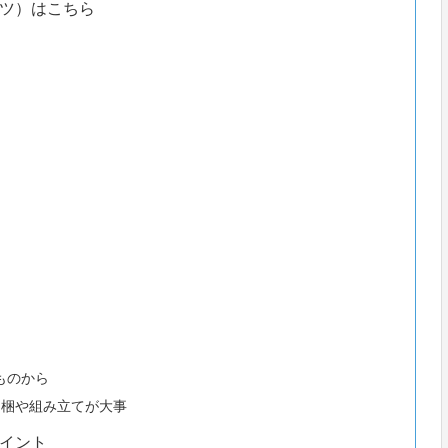
ツ）はこちら
ものから
開梱や組み立てが大事
イント