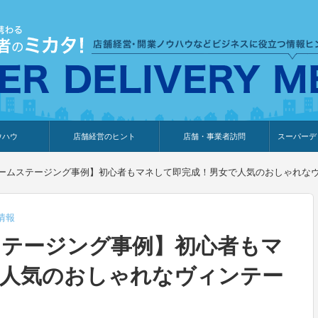
ウハウ
店舗経営のヒント
店舗・事業者訪問
スーパーデ
のり
報
ウェブ集客・販売促進
仕入れ
展示会情報
接客・販売
知識情報
販促カレンダー
集客・販売促進
アパレル店
カフェ・飲食店
ペットサロン
メーカー
他の業種
美容サロン
薬局
観光・ホテル旅館宿泊業
雑貨店
食料品店
SD export
お知らせ
イベント
セミナー
体験型イ
外部メデ
新規出展
ームステージング事例】初心者もマネして即完成！男女で人気のおしゃれなヴ
情報
ステージング事例】初心者もマ
で人気のおしゃれなヴィンテー