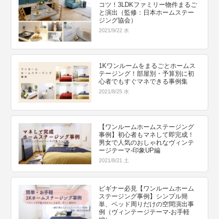
コツ！3LDKファミリー物件まるご
と演出（監修：日本ホームステー
ジング協会）
2021/9/22 水
1Kワンルームをまるごとホームス
テージング！部屋別・予算別に初
心者でもすぐマネできる事例集
2021/8/25 水
【ワンルームホームステージング
事例】初心者もマネして即完成！
男女で人気のおしゃれなヴィンテ
ージテーマ-印象UP編
2021/8/21 土
ビギナー必見【ワンルームホーム
ステージング事例】シンプル簡
単、ベッド周りだけの空間演出事
例（ヴィンテージテーマ-お手軽