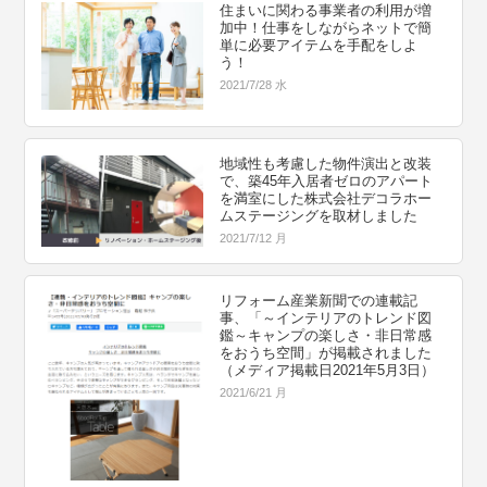
住まいに関わる事業者の利用が増
加中！仕事をしながらネットで簡
単に必要アイテムを手配をしよ
う！
2021/7/28 水
地域性も考慮した物件演出と改装
で、築45年入居者ゼロのアパート
を満室にした株式会社デコラホー
ムステージングを取材しました
2021/7/12 月
リフォーム産業新聞での連載記
事、「～インテリアのトレンド図
鑑～キャンプの楽しさ・非日常感
をおうち空間」が掲載されました
（メディア掲載日2021年5月3日）
2021/6/21 月