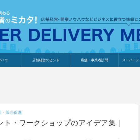
ウハウ
店舗経営のヒント
店舗・事業者訪問
スーパーデ
のり
報
ウェブ集客・販売促進
仕入れ
展示会情報
接客・販売
知識情報
販促カレンダー
集客・販売促進
アパレル店
カフェ・飲食店
ペットサロン
メーカー
他の業種
美容サロン
薬局
観光・ホテル旅館宿泊業
雑貨店
食料品店
SD export
お知らせ
イベント
セミナー
体験型イ
外部メデ
新規出展
客・販売促進
ント・ワークショップのアイデア集｜