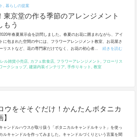
ト
,
暮らしの提案
！東京堂の作る季節のアレンジメント
しもう
2020年春夏展示会を訪問しました。春夏のお花に囲まれながら、アイ
トに包まれた空間の中には、フラワーアレンジメント教室、お花屋さ
ーリストなど、花の専門家だけでなく、お花の初心者...
続きを読む
レル雑貨小売店
,
カフェ飲食店
,
フラワーアレンジメント
,
フローリス
ワークショップ
,
建築内装インテリア
,
手作りキット
,
教室
ロウをそそぐだけ！かんたんボタニカ
画】
キャンドルハウスが取り扱う「ボタニカルキャンドルキット」を使っ
カルキャンドルを作ってみました。キャンドルづくりという言葉を聞