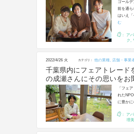
ゴールデ
前を通ら
はいえ「
む
：
アパ
ク
,
2022/4/26 火
他の業種
,
店舗・事業
カテゴリ：
千葉県内にフェアトレード
の成瀬さんにその思いをお
「フェア
れたNP
に豊かに
：
アパ
理