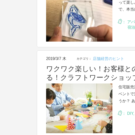
って楽し
で、本当
：
アパ
宿
2019/3/7 木
店舗経営のヒント
カテゴリ：
ワクワク楽しい！お客様と
る！クラフトワークショッ
住宅販売
ベントで
うか？ 
：
DIY