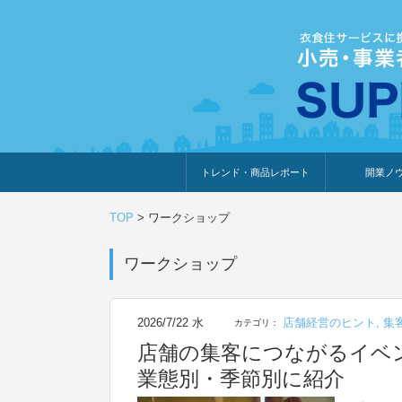
トレンド・商品レポート
開業ノ
トレンド・特集
人気ランキング
出展企業のおすすめ
商品体験・レビュー
暮らしの提案
開業までの道
開業知識・情
TOP
>
ワークショップ
ワークショップ
2026/7/22 水
店舗経営のヒント
,
集
カテゴリ：
店舗の集客につながるイベ
業態別・季節別に紹介