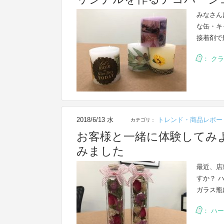
みなさん
な缶・キ
接着剤で
：
クラ
2018/6/13 水
トレンド・商品レポー
カテゴリ：
お客様と一緒に体験してみ
みました
最近、店
すか？ 
ガラス瓶
：
ハー