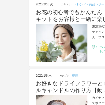
2020/2/18 火
トレンド・商品レポー
カテゴリ：
お花の初心者でもかんたん
キットをお客様と一緒に楽
東京堂の
デアヒン
ん、フロ
：
アパ
ト
,
2020/1/8 水
動画
カテゴリ：
お好きなドライフラワーと
ルキャンドルの作り方【動
カメヤマ
てボタニ