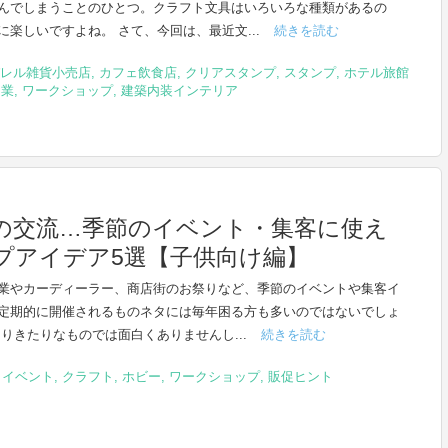
んでしまうことのひとつ。クラフト文具はいろいろな種類があるの
に楽しいですよね。 さて、今回は、最近文...
続きを読む
レル雑貨小売店
,
カフェ飲食店
,
クリアスタンプ
,
スタンプ
,
ホテル旅館
泊業
,
ワークショップ
,
建築内装インテリア
の交流…季節のイベント・集客に使え
プアイデア5選【子供向け編】
業やカーディーラー、商店街のお祭りなど、季節のイベントや集客イ
定期的に開催されるものネタには毎年困る方も多いのではないでしょ
ありきたりなものでは面白くありませんし...
続きを読む
,
イベント
,
クラフト
,
ホビー
,
ワークショップ
,
販促ヒント