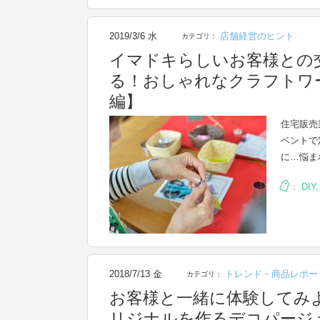
2019/3/6 水
店舗経営のヒント
カテゴリ：
イマドキらしいお客様との
る！おしゃれなクラフトワ
編】
住宅販売
ベントで
に…悩ま
：
DIY
2018/7/13 金
トレンド・商品レポー
カテゴリ：
お客様と一緒に体験してみ
リジナルを作るデコパージ