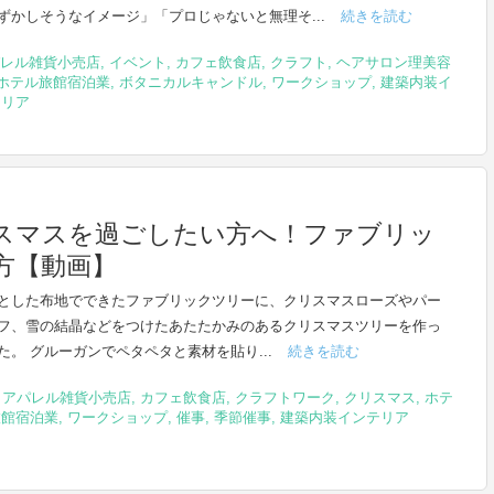
ずかしそうなイメージ」「プロじゃないと無理そ...
続きを読む
レル雑貨小売店
,
イベント
,
カフェ飲食店
,
クラフト
,
ヘアサロン理美容
ホテル旅館宿泊業
,
ボタニカルキャンドル
,
ワークショップ
,
建築内装イ
テリア
スマスを過ごしたい方へ！ファブリッ
方【動画】
とした布地でできたファブリックツリーに、クリスマスローズやパー
フ、雪の結晶などをつけたあたたかみのあるクリスマスツリーを作っ
た。 グルーガンでペタペタと素材を貼り...
続きを読む
,
アパレル雑貨小売店
,
カフェ飲食店
,
クラフトワーク
,
クリスマス
,
ホテ
旅館宿泊業
,
ワークショップ
,
催事
,
季節催事
,
建築内装インテリア