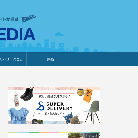
衣食住サービスに携わる小売
リバリーのこと
動画
・プレゼント企画
・調査レポート
ベント・動画告知
ィア掲載
メーカー
ライブコマース