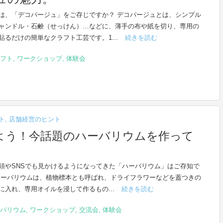
は、「デコパージュ」をご存じですか？ デコパージュとは、シンプル
ャンドル・石鹸（せっけん）…などに、薄手の布や紙を切り、専用の
貼るだけの簡単なクラフト工芸です。1...
続きを読む
フト
,
ワークショップ
,
体験会
ト
,
店舗経営のヒント
よう！今話題のハーバリウムを作って
頭やSNSでも見かけるようになってきた「ハーバリウム」はご存知で
ハーバリウムは、植物標本とも呼ばれ、ドライフラワーなどを蓋つきの
に入れ、専用オイルを浸して作るもの...
続きを読む
バリウム
,
ワークショップ
,
交流会
,
体験会