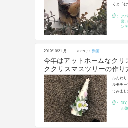
くと「む
：
アパ
業
,
ン
2019/10/21 月
動画
カテゴリ：
今年はアットホームなクリ
ククリスマスツリーの作り
ふんわり
ルモチー
てみまし
：
DIY
ル