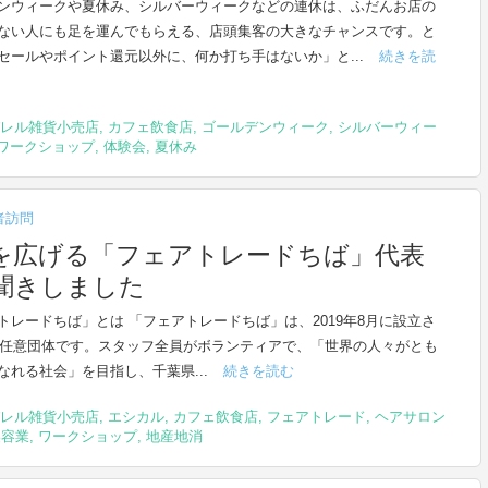
ンウィークや夏休み、シルバーウィークなどの連休は、ふだんお店の
ない人にも足を運んでもらえる、店頭集客の大きなチャンスです。と
セールやポイント還元以外に、何か打ち手はないか」と...
続きを読
レル雑貨小売店
,
カフェ飲食店
,
ゴールデンウィーク
,
シルバーウィー
ワークショップ
,
体験会
,
夏休み
者訪問
を広げる「フェアトレードちば」代表
聞きしました
トレードちば」とは 「フェアトレードちば」は、2019年8月に設立さ
O任意団体です。スタッフ全員がボランティアで、「世界の人々がとも
なれる社会」を目指し、千葉県...
続きを読む
レル雑貨小売店
,
エシカル
,
カフェ飲食店
,
フェアトレード
,
ヘアサロン
美容業
,
ワークショップ
,
地産地消