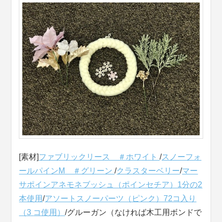
[素材]
ファブリックリース ＃ホワイト
/
スノーフォ
ールパインM ＃グリーン
/
クラスターベリー
/
マー
サポインアネモネブッシュ（ポインセチア）1分の2
本使用
/
アソートスノーパーツ（ピンク）72コ入り
（3
コ使用）
/グルーガン（なければ木工用ボンドで