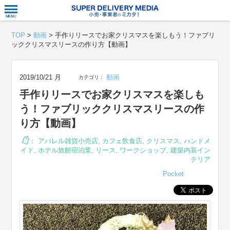
衣食住サー
TOP
>
動画
>
手作りリースでお家クリスマスを楽しもう！ファブリ
ッククリスマスリースの作り方【動画】
2019/10/21 月
動画
カテゴリ：
手作りリースでお家クリスマスを楽しも
う！ファブリッククリスマスリースの作
り方【動画】
：
アパレル雑貨小売店
,
カフェ飲食店
,
クリスマス
,
ハンドメ
イド
,
ホテル旅館宿泊業
,
リース
,
ワークショップ
,
建築内装イン
テリア
Pocket