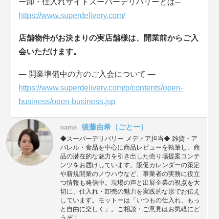
ー卸・仕入れサイトスーパーデリバリーとは─
https://www.superdelivery.com/
店舗物件がお決まりの実店舗様は、開業前からご入
会いただけます。
― 開業準備中の方のご入会について ―
https://www.superdelivery.com/p/contents/open-
business/open-business.jsp
後藤由希（ごとー）
name
◆スーパーデリバリー メディア担当◆ 雑貨・ア
パレル・食品を中心に商品レビューを執筆し、商
品の潜在的な魅力を引き出した売り場提案コンテ
ンツをお届けしています。販促カレンダーの策定
や新規開業のノウハウなど、事業者の実務に役立
つ情報も発信中。現場の声と出展企業の視点を大
切に、仕入れ・卸売の魅力を実践的な形でお伝え
しています。モットーは「いつもの仕入れ、もっ
と自由に楽しく」。ご相談・ご意見はお気軽にど
うぞ！