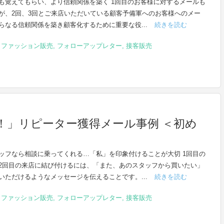
も覚えてもらい、より信頼関係を築く 1回目のお客様に対するメールも
が、2回、3回とご来店いただいている顧客予備軍へのお客様へのメー
らなる信頼関係を築き顧客化するために重要な役...
続きを読む
,
ファッション販売
,
フォローアップレター
,
接客販売
！」リピーター獲得メール事例 ＜初め
ッフなら相談に乗ってくれる…「私」を印象付けることが大切 1回目の
2回目の来店に結び付けるには、「また、あのスタッフから買いたい」
いただけるようなメッセージを伝えることです。...
続きを読む
,
ファッション販売
,
フォローアップレター
,
接客販売