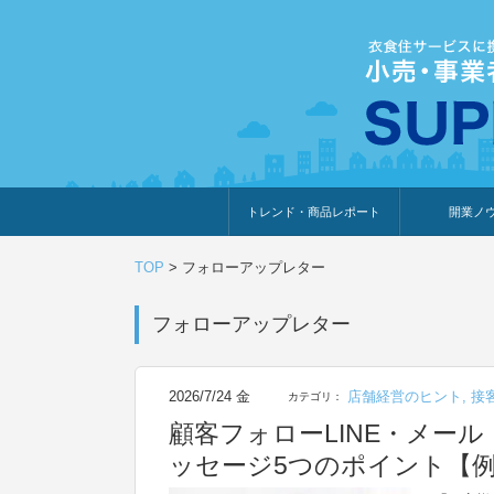
トレンド・商品レポート
開業ノ
トレンド・特集
人気ランキング
出展企業のおすすめ
商品体験・レビュー
暮らしの提案
開業までの道
開業知識・情
TOP
>
フォローアップレター
フォローアップレター
2026/7/24 金
店舗経営のヒント
,
接
カテゴリ：
顧客フォローLINE・メー
ッセージ5つのポイント【