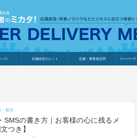
ウハウ
店舗経営のヒント
店舗・事業者訪問
スーパーデ
のり
報
ウェブ集客・販売促進
仕入れ
展示会情報
接客・販売
知識情報
販促カレンダー
集客・販売促進
アパレル店
カフェ・飲食店
ペットサロン
メーカー
他の業種
美容サロン
薬局
観光・ホテル旅館宿泊業
雑貨店
食料品店
SD export
お知らせ
イベント
セミナー
体験型イ
外部メデ
新規出展
客・販売
ル・SMSの書き方｜お客様の心に残るメ
例文つき】