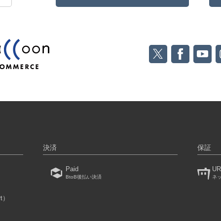
決済
保証
Paid
UR
BtoB後払い決済
ネ
rt）