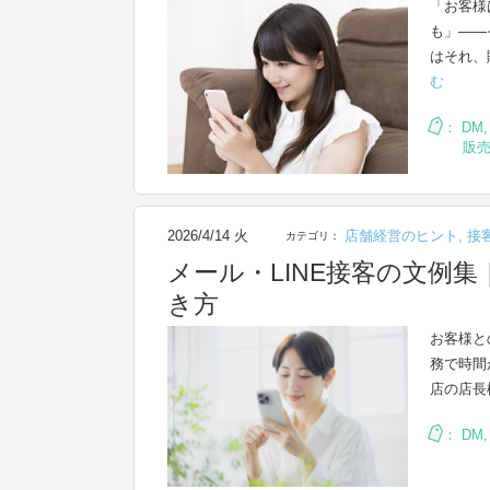
「お客様
も」——
はそれ、
む
：
DM
販
2026/4/14 火
店舗経営のヒント
,
接
カテゴリ：
メール・LINE接客の文例
き方
お客様と
務で時間
店の店長
：
DM