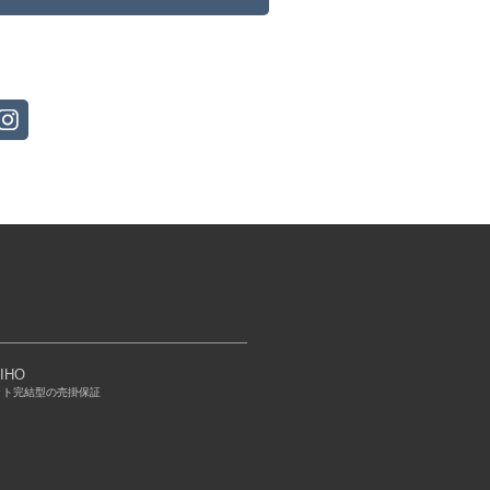
IHO
ット完結型の売掛保証