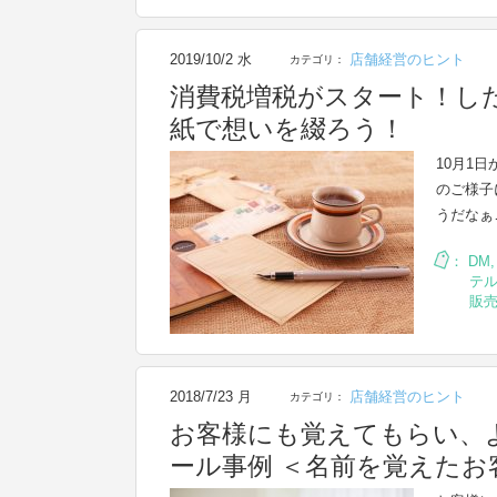
2019/10/2 水
店舗経営のヒント
カテゴリ：
消費税増税がスタート！し
紙で想いを綴ろう！
10月1
のご様子
うだなぁ
：
DM
テ
販
2018/7/23 月
店舗経営のヒント
カテゴリ：
お客様にも覚えてもらい、
ール事例 ＜名前を覚えたお