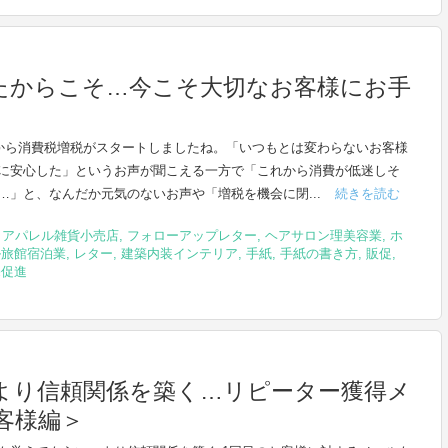
たからこそ…今こそ大切なお客様にお手
日から消費税増税がスタートしましたね。「いつもとは変わらないお客様
に安心した」というお声が聞こえる一方で「これから消費が低迷しそ
…」と、なんだか元気のないお声や「増税を機会に閉...
続きを読む
,
アパレル雑貨小売店
,
フォローアップレター
,
ヘアサロン理美容業
,
ホ
ル旅館宿泊業
,
レター
,
建築内装インテリア
,
手紙
,
手紙の書き方
,
販促
,
売促進
より信頼関係を築く…リピーター獲得メ
客様編＞