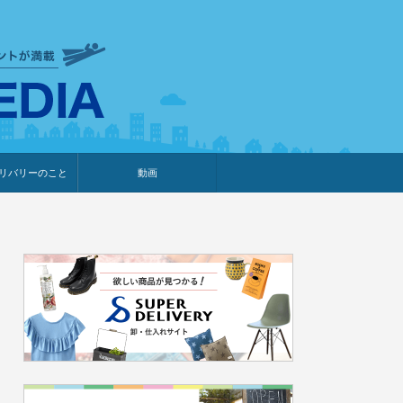
衣食住サービスに携わる小売
リバリーのこと
動画
・プレゼント企画
・調査レポート
ベント・動画告知
ィア掲載
メーカー
ライブコマース