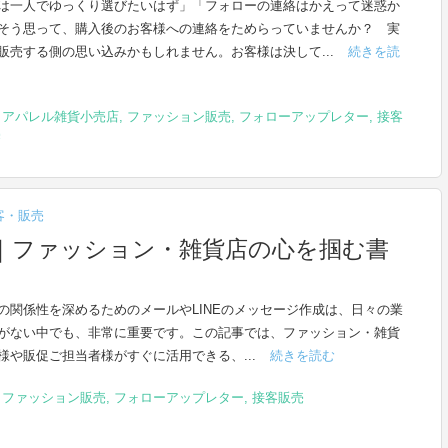
は一人でゆっくり選びたいはず」「フォローの連絡はかえって迷惑か
そう思って、購入後のお客様への連絡をためらっていませんか？ 実
販売する側の思い込みかもしれません。お客様は決して...
続きを読
,
アパレル雑貨小売店
,
ファッション販売
,
フォローアップレター
,
接客
売
客・販売
集｜ファッション・雑貨店の心を掴む書
の関係性を深めるためのメールやLINEのメッセージ作成は、日々の業
がない中でも、非常に重要です。この記事では、ファッション・雑貨
様や販促ご担当者様がすぐに活用できる、...
続きを読む
,
ファッション販売
,
フォローアップレター
,
接客販売