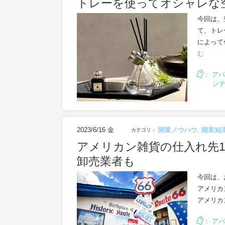
トレーを使ってオシャレな
今回は、
て、トレ
によって
む
：
アパ
ン
2023/6/16 金
開業ノウハウ
,
開業知
カテゴリ：
アメリカン雑貨の仕入れ先
卸売業者も
今回は、
アメリカ
アメリカ
：
アパ