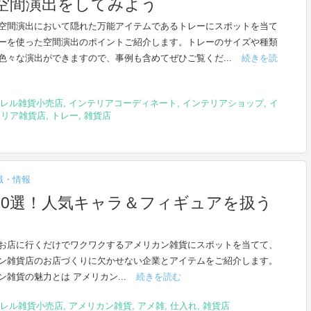
空間演出をしてみよう
空間演出において隠れた万能アイテムであるトレーにスポットを当て
ーを使った空間演出のポイントご紹介します。トレーのサイズや種類
色々な演出ができますので、事例も含めてぜひご覧くだ...
続きを読
レル雑貨小売店
,
インテリアコーディネート
,
インテリアショップ
,
イ
テリア雑貨店
,
トレー
,
雑貨店
識・情報
10選！人気キャラ＆フィギュアを扱う
お店に行くだけでワクワクするアメリカン雑貨にスポットを当てて、
ン雑貨店のお店づくりに欠かせない企業とアイテムをご紹介します。
ン雑貨の魅力とは アメリカン...
続きを読む
レル雑貨小売店
,
アメリカン雑貨
,
アメ雑
,
仕入れ
,
雑貨店