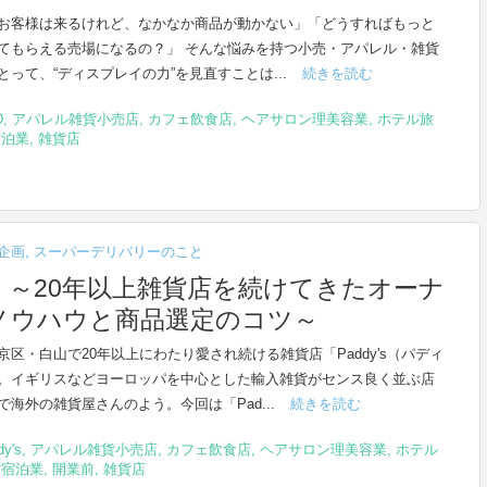
お客様は来るけれど、なかなか商品が動かない」「どうすればもっと
てもらえる売場になるの？」 そんな悩みを持つ小売・アパレル・雑貨
とって、“ディスプレイの力”を見直すことは...
続きを読む
D
,
アパレル雑貨小売店
,
カフェ飲食店
,
ヘアサロン理美容業
,
ホテル旅
宿泊業
,
雑貨店
企画
,
スーパーデリバリーのこと
】～20年以上雑貨店を続けてきたオーナ
ノウハウと商品選定のコツ～
京区・白山で20年以上にわたり愛され続ける雑貨店「Paddy's（パディ
。イギリスなどヨーロッパを中心とした輸入雑貨がセンス良く並ぶ店
で海外の雑貨屋さんのよう。今回は「Pad...
続きを読む
y's
,
アパレル雑貨小売店
,
カフェ飲食店
,
ヘアサロン理美容業
,
ホテル
館宿泊業
,
開業前
,
雑貨店