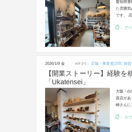
愛知県豊橋
た雰囲気
です。 
：
アパ
2026/1/9 金
店舗・事業者訪問
,
雑貨
カテゴリ：
【開業ストーリー】経験を
「Ukatensei」
大阪・白
器店があ
崎さんに
：
カフ