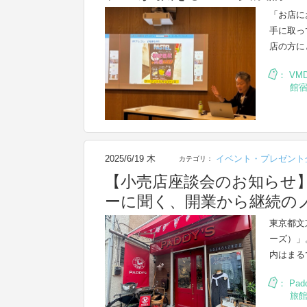
「お店に
手に取っ
店の方に
：
VM
館
2025/6/19 木
イベント・プレゼント
カテゴリ：
【小売店座談会のお知らせ
ーに聞く、開業から継続の
東京都文
ーズ）」
内はまる
：
Padd
旅