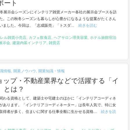
ポート
年秋冬展示会シーズンにインテリア雑貨メーカー各社の展示会ブースを訪
た。この秋冬シーズンも暮らしが心豊かになるような提案がたくさん
いました。今回は、「志成販売」「トスダ...
続きを読む
レル雑貨小売店
,
カフェ飲食店
,
ヘアサロン理美容業
,
ホテル旅館宿泊
展示会
,
建築内装インテリア
,
雑貨店
識情報
,
開業ノウハウ
,
開業知識・情報
ョップ・不動産業界などで活躍する「イ
」とは？
関わる資格として、建築士や宅建士のほかに「インテリアコーディネ
があります。「インテリアコーディネーター」は長年人気で、特に女
取得者が多く、住まいに関する仕事全般に生かせる資格...
続きを読