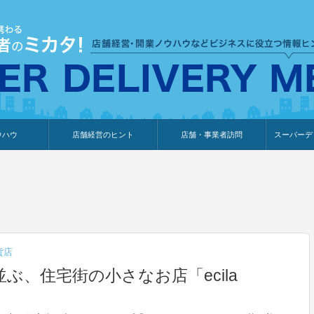
ウハウ
店舗経営のヒント
店舗・事業者訪問
スーパーデ
のり
報
ウェブ集客・販売促進
仕入れ
展示会情報
接客・販売
知識情報
販促カレンダー
集客・販売促進
アパレル店
カフェ・飲食店
ペットサロン
メーカー
他の業種
美容サロン
薬局
観光・ホテル旅館宿泊業
雑貨店
食料品店
SD export
お知らせ
イベント
セミナー
体験型イ
外部メデ
新規出展
貨店
ぶ、住宅街の小さなお店「ecila