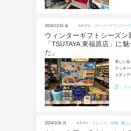
2024/11/15 金
スーパーデリバリー
カテゴリ：
ウィンターギフトシーズン
「TSUTAYA 東福原店」
た。
美しい缶
クッキー
メディア
：
アパ
2024/2/26 月
トレンド・特集
,
暮ら
カテゴリ：