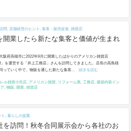
訪問
,
店舗経営のヒント
,
集客・販売促進
,
雑貨店
を開業したら新たな集客と価値が生まれ
大阪府高槻市に2022年9月に開業したばかりのアメリカン雑貨店
OR」を運営する「井上工務店」さんを訪問してきました。店長の高島様
伺っていく中で、物販を通した新たな集客...
続きを読む
レル雑貨小売店
,
アメリカン雑貨
,
リフォーム業
,
工務店
,
建築内装イン
リア
,
物販
,
開業
,
雑貨店
ート
,
暮らしの提案
社を訪問！秋冬合同展示会から各社のお