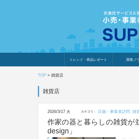
トレンド・商品レポート
開業ノ
トレンド・特集
人気ランキング
出展企業のおすすめ
商品体験・レビュー
暮らしの提案
開業までの道
開業知識・情
TOP
>
雑貨店
雑貨店
2026/3/17 火
店舗・事業者訪問
,
雑
カテゴリ：
作家の器と暮らしの雑貨が並
design」