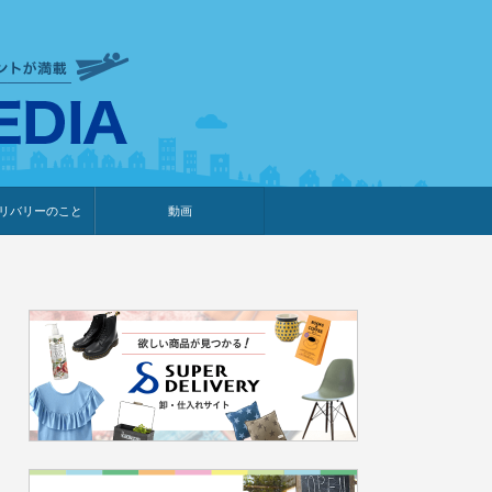
衣食住サービスに携わる小売
リバリーのこと
動画
・プレゼント企画
・調査レポート
ベント・動画告知
ィア掲載
メーカー
ライブコマース