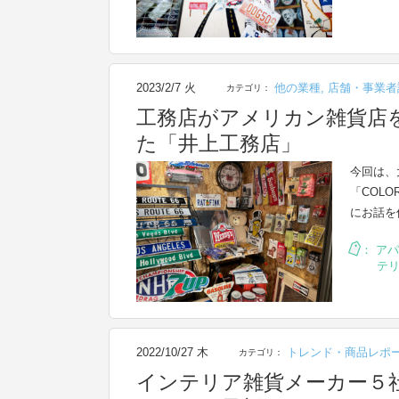
2023/2/7 火
他の業種
,
店舗・事業者
カテゴリ：
工務店がアメリカン雑貨店
た「井上工務店」
今回は、
「COL
にお話を
：
アパ
テ
2022/10/27 木
トレンド・商品レポ
カテゴリ：
インテリア雑貨メーカー５