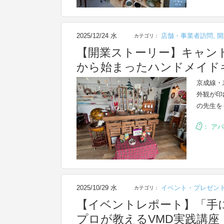
2025/12/24 水
店舗・事業者訪問
,
開
カテゴリ：
【開業ストーリー】キャン
から始まったハンドメイドキャ
京成線・
外観が印
の先生を
：
アパ
2025/10/29 水
イベント・プレゼン
カテゴリ：
【イベントレポート】「手
プロが教えるVMD実践講座