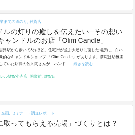
業までの道のり
,
雑貨店
ドルの灯りの癒しを伝えたい─その想い
ンドルのお店「Olim Candle」
志津駅から歩いて3分ほど。住宅街が並ぶ大通りに面した場所に、白い
象的なキャンドルショップ 「Olim Candle」があります。前職は幼稚園
していた店長の佐久間さんが、ハンド...
続きを読む
レル雑貨小売店
,
開業前
,
雑貨店
ト企画
,
セミナー・調査レポート
に取ってもらえる売場」づくりとは？