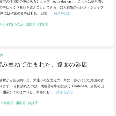
市の住宅街の中にあるショップ「ecila design」。こちらは落ち着い
の中ゆっくり商品を選ぶことができる、器と雑貨のセレクトショップ
店内には作家の器をはじめ、日常...
続きを読む
レル雑貨小売店
,
開業前
,
雑貨店
店
積み重ねて生まれた、路面の器店
鷺駅から徒歩約15分。大通りの交差点の一角に、静かに佇む路面の食
ります。 今回訪れたのは、陶磁器を中心に扱う Ukatensei。店長の山
、開業までの道のりと、実際にお...
続きを読む
ェ飲食店
,
開業前
,
雑貨店