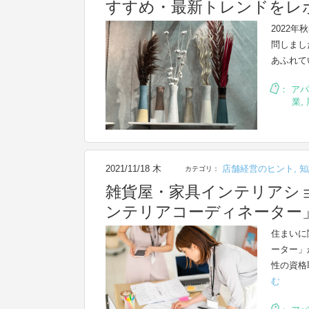
すすめ・最新トレンドをレ
2022
問しまし
あふれて
：
アパ
業
,
2021/11/18 木
店舗経営のヒント
,
知
カテゴリ：
雑貨屋・家具インテリアシ
ンテリアコーディネーター
住まいに
ーター」
性の資格
む