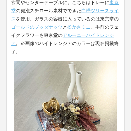
玄関やセンターテーブルに。こちらはトレーに
東京
堂
の発泡スチロール素材でできた
白樺ツリースライ
ス
を使用。ガラスの容器に入っているのは東京堂の
ゴールドのブッダナッツ
と
松かさミニ
。手前のフェ
イクフラワーも東京堂の
アルモニーハイドレンジ
ア
。※画像のハイドレンジアのカラーは現在掲載終
了。