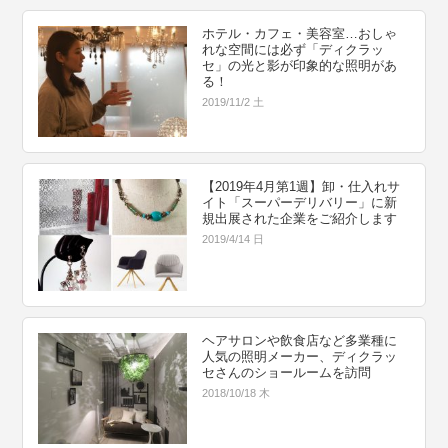
ホテル・カフェ・美容室…おしゃ
れな空間には必ず「ディクラッ
セ」の光と影が印象的な照明があ
る！
2019/11/2 土
【2019年4月第1週】卸・仕入れサ
イト「スーパーデリバリー」に新
規出展された企業をご紹介します
2019/4/14 日
ヘアサロンや飲食店など多業種に
人気の照明メーカー、ディクラッ
セさんのショールームを訪問
2018/10/18 木