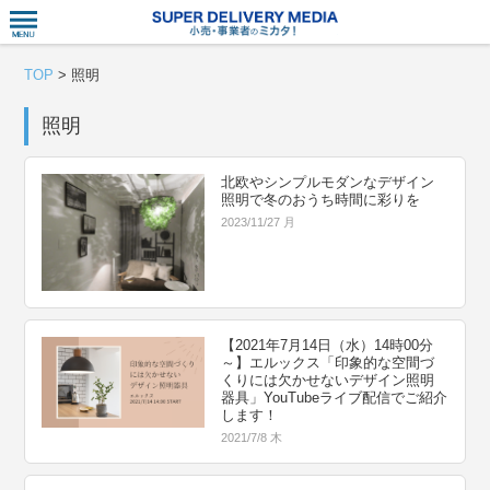
衣食住サー
TOP
>
照明
照明
北欧やシンプルモダンなデザイン
照明で冬のおうち時間に彩りを
2023/11/27 月
【2021年7月14日（水）14時00分
～】エルックス「印象的な空間づ
くりには欠かせないデザイン照明
器具」YouTubeライブ配信でご紹介
します！
2021/7/8 木