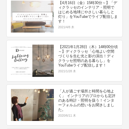
【4月16日（金）15時30分～】「デ
ィクラッセのインテリア・照明で
はじめる地球にやさしい暮らしと
灯り」をYouTubeでライブ配信しま
す！
2021/4/8 木
【2021年1月28日（木）14時00分頃
～】ディクラッセ「心地よい空間
づくりを生む光と影の演出！ディ
クラッセ照明のある暮らし」を
YouTubeライブ配信します！
2021/1/28 木
「人が過ごす場所と時間を心地よ
く」 インテリアのプロからも定評
のある時計・照明を扱う！インタ
ーフォルムの想いをお聞きしまし
た。
2020/6/11 木