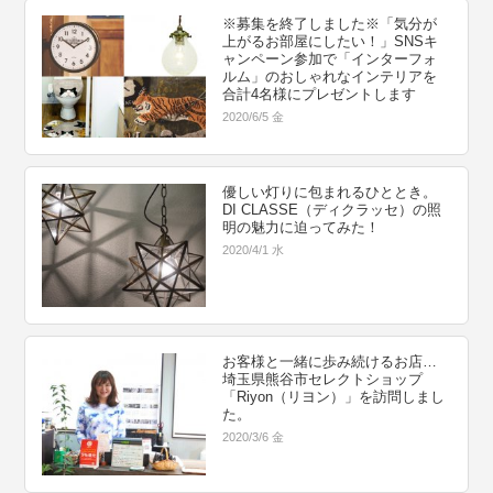
※募集を終了しました※「気分が
上がるお部屋にしたい！」SNSキ
ャンペーン参加で「インターフォ
ルム」のおしゃれなインテリアを
合計4名様にプレゼントします
2020/6/5 金
優しい灯りに包まれるひととき。
DI CLASSE（ディクラッセ）の照
明の魅力に迫ってみた！
2020/4/1 水
お客様と一緒に歩み続けるお店…
埼玉県熊谷市セレクトショップ
「Riyon（リヨン）」を訪問しまし
た。
2020/3/6 金