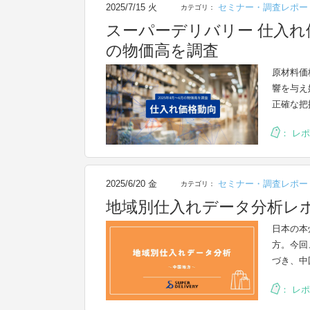
2025/7/15 火
セミナー・調査レポー
カテゴリ：
スーパーデリバリー 仕入れ価
の物価高を調査
原材料価
響を与え
正確な把
：
レポ
2025/6/20 金
セミナー・調査レポー
カテゴリ：
地域別仕入れデータ分析レポ
日本の本
方。今回
づき、中
：
レポ