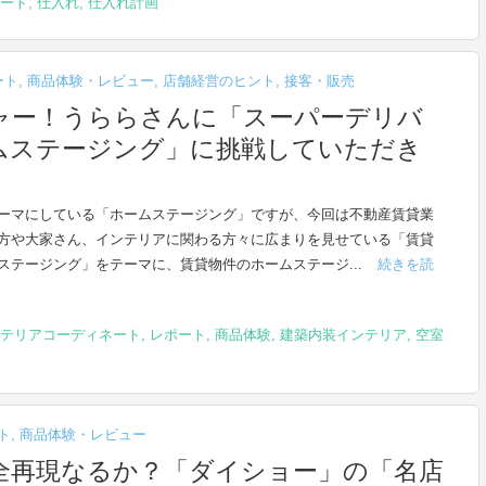
ート
,
仕入れ
,
仕入れ計画
ート
,
商品体験・レビュー
,
店舗経営のヒント
,
接客・販売
ャー！うららさんに「スーパーデリバ
ムステージング」に挑戦していただき
ーマにしている「ホームステージング」ですが、今回は不動産賃貸業
方や大家さん、インテリアに関わる方々に広まりを見せている「賃貸
ステージング」をテーマに、賃貸物件のホームステージ...
続きを読
テリアコーディネート
,
レポート
,
商品体験
,
建築内装インテリア
,
空室
策
ト
,
商品体験・レビュー
全再現なるか？「ダイショー」の「名店