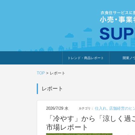
トレンド・商品レポート
開業ノ
トレンド・特集
人気ランキング
出展企業のおすすめ
商品体験・レビュー
暮らしの提案
開業までの道
開業知識・情
TOP
>
レポート
レポート
2026/7/29 水
仕入れ
,
店舗経営のヒ
カテゴリ：
「冷やす」から「涼しく過ご
市場レポート