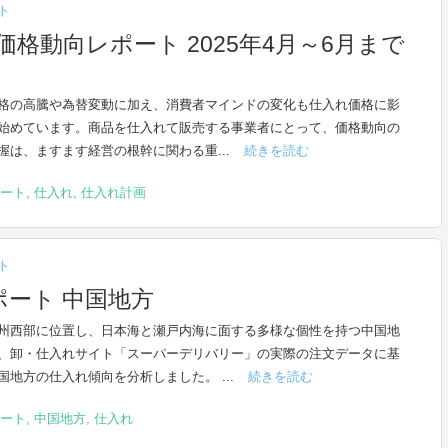
ト
格動向レポート 2025年4月～6月まで
格の高騰や為替変動に加え、消費者マインドの変化も仕入れ価格に影
始めています。商品を仕入れて販売する事業者にとって、価格動向の
握は、ますます経営の根幹に関わる重...
続きを読む
ート
,
仕入れ
,
仕入れ計画
ト
ート 中国地方
州西部に位置し、日本海と瀬戸内海に面する多様な個性を持つ中国地
、卸・仕入れサイト「スーパーデリバリー」の実際の注文データに基
国地方の仕入れ傾向を分析しました。 ...
続きを読む
ート
,
中国地方
,
仕入れ