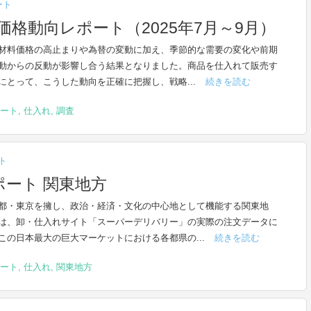
ート
格動向レポート（2025年7月～9月）
材料価格の高止まりや為替の変動に加え、季節的な需要の変化や前期
動からの反動が影響し合う結果となりました。商品を仕入れて販売す
にとって、こうした動向を正確に把握し、戦略...
続きを読む
ート
,
仕入れ
,
調査
ト
ート 関東地方
都・東京を擁し、政治・経済・文化の中心地として機能する関東地
は、卸・仕入れサイト「スーパーデリバリー」の実際の注文データに
この日本最大の巨大マーケットにおける各都県の...
続きを読む
ート
,
仕入れ
,
関東地方