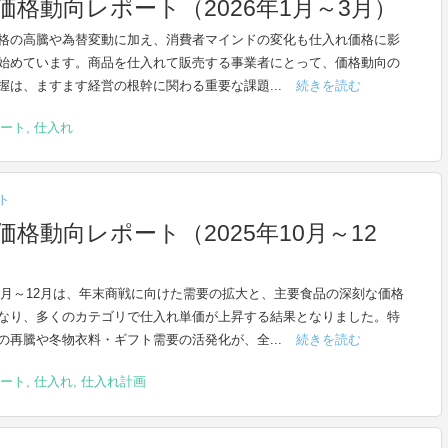
格動向レポート（2026年1月～3月）
格の高騰や為替変動に加え、消費者マインドの変化も仕入れ価格に影
始めています。商品を仕入れて販売する事業者にとって、価格動向の
握は、ますます経営の根幹に関わる重要な課題...
続きを読む
ート
,
仕入れ
ト
格動向レポート（2025年10月～12
年10月～12月は、年末商戦に向けた需要の拡大と、主要食品の深刻な価格
なり、多くのカテゴリで仕入れ単価が上昇する結果となりました。特
の再騰や冬物衣料・ギフト需要の活発化が、全...
続きを読む
ート
,
仕入れ
,
仕入れ計画