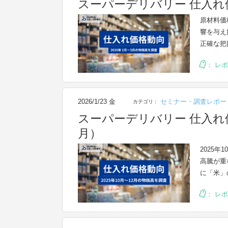
スーパーデリバリー 仕入れ価
原材料価
響を与え
正確な把
：
レポ
2026/1/23 金
セミナー・調査レポー
カテゴリ：
スーパーデリバリー 仕入れ価
月）
2025
高騰が重
に「米」
：
レポ