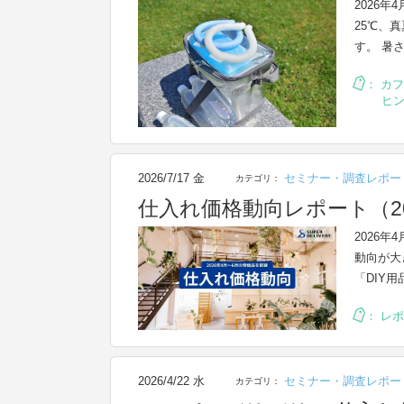
2026
25℃、
す。 暑
：
カフ
ヒ
2026/7/17 金
セミナー・調査レポー
カテゴリ：
仕入れ価格動向レポート（20
2026
動向が大
「DIY
：
レポ
2026/4/22 水
セミナー・調査レポー
カテゴリ：