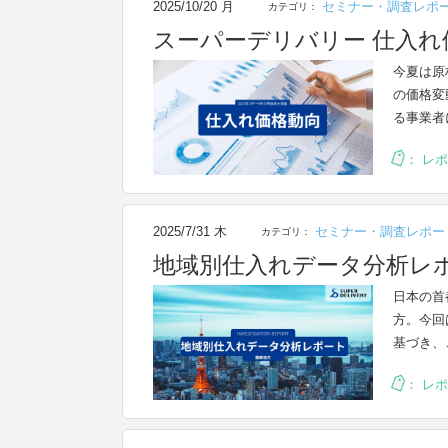
2025/10/20 月
セミナー・調査レポ
カテゴリ：
スーパーデリバリー 仕入れ価
今夏は原
の価格変
る事業者
：
レポ
2025/7/31 木
セミナー・調査レポー
カテゴリ：
地域別仕入れデータ分析レポ
日本の首
方。今回
基づき、
：
レポ