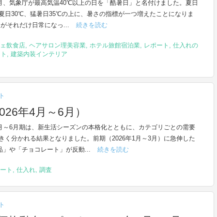
年4月、気象庁が最高気温40℃以上の日を「酷暑日」と名付けました。夏日
真夏日30℃、猛暑日35℃の上に、暑さの指標が一つ増えたことになりま
さがそれだけ日常になっ...
続きを読む
ェ飲食店
,
ヘアサロン理美容業
,
ホテル旅館宿泊業
,
レポート
,
仕入れの
ント
,
建築内装インテリア
ト
26年4月～6月）
年4月～6月期は、新生活シーズンの本格化とともに、カテゴリごとの需要
きく分かれる結果となりました。前期（2026年1月～3月）に急伸した
用品」や「チョコレート」が反動...
続きを読む
ート
,
仕入れ
,
調査
ト