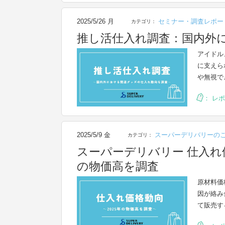
2025/5/26 月
セミナー・調査レポー
カテゴリ：
推し活仕入れ調査：国内外
アイドル
に支えら
や無視で
：
レポ
2025/5/9 金
スーパーデリバリーの
カテゴリ：
スーパーデリバリー 仕入れ価
の物価高を調査
原材料価
因が絡み
て販売す