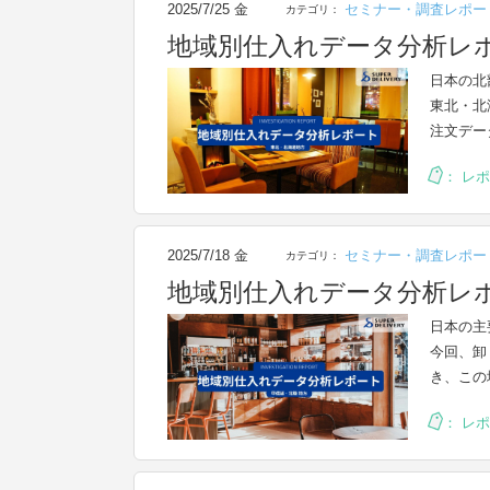
2025/7/25 金
セミナー・調査レポー
カテゴリ：
地域別仕入れデータ分析レポ
日本の北
東北・北
注文デー
：
レポ
2025/7/18 金
セミナー・調査レポー
カテゴリ：
地域別仕入れデータ分析レポ
日本の主
今回、卸
き、この
：
レポ