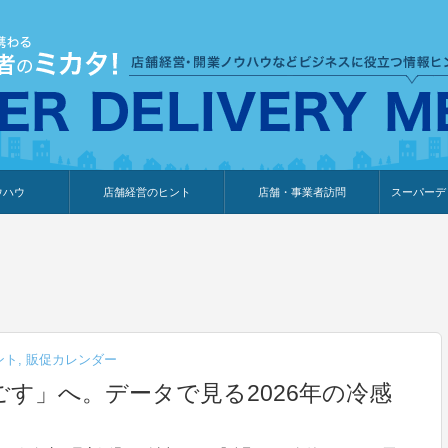
ウハウ
店舗経営のヒント
店舗・事業者訪問
スーパーデ
のり
報
ウェブ集客・販売促進
仕入れ
展示会情報
接客・販売
知識情報
販促カレンダー
集客・販売促進
アパレル店
カフェ・飲食店
ペットサロン
メーカー
他の業種
美容サロン
薬局
観光・ホテル旅館宿泊業
雑貨店
食料品店
SD export
お知らせ
イベント
セミナー
体験型イ
外部メデ
新規出展
ント
,
販促カレンダー
す」へ。データで見る2026年の冷感