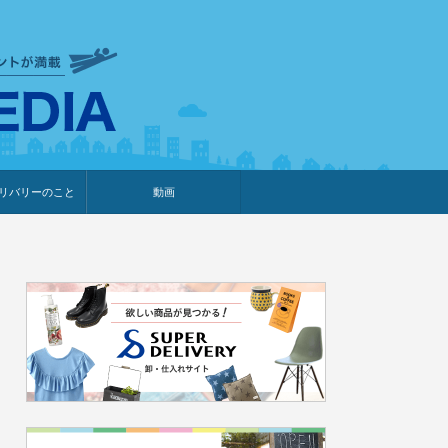
衣食住サービスに携わる小売
リバリーのこと
動画
・プレゼント企画
・調査レポート
ベント・動画告知
ィア掲載
メーカー
ライブコマース