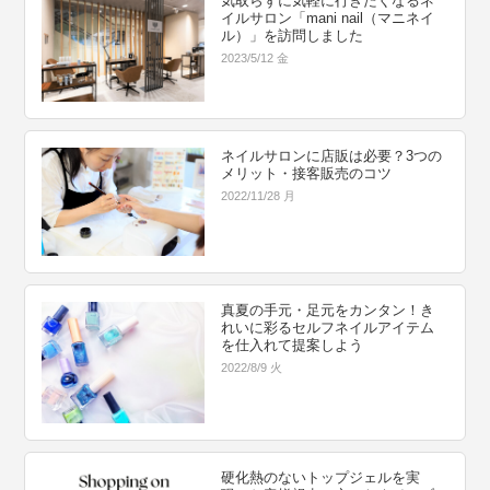
気取らずに気軽に行きたくなるネ
イルサロン「mani nail（マニネイ
ル）」を訪問しました
2023/5/12 金
ネイルサロンに店販は必要？3つの
メリット・接客販売のコツ
2022/11/28 月
真夏の手元・足元をカンタン！き
れいに彩るセルフネイルアイテム
を仕入れて提案しよう
2022/8/9 火
硬化熱のないトップジェルを実