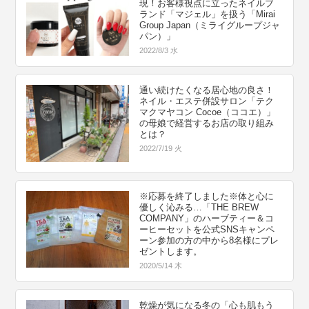
現！お客様視点に立ったネイルブ
ランド「マジェル」を扱う「Mirai
Group Japan（ミライグループジャ
パン）」
2022/8/3 水
通い続けたくなる居心地の良さ！
ネイル・エステ併設サロン「テク
マクマヤコン Cocoe（ココエ）」
の母娘で経営するお店の取り組み
とは？
2022/7/19 火
※応募を終了しました※体と心に
優しく沁みる…「THE BREW
COMPANY」のハーブティー＆コ
ーヒーセットを公式SNSキャンペ
ーン参加の方の中から8名様にプレ
ゼントします。
2020/5/14 木
乾燥が気になる冬の「心も肌もう