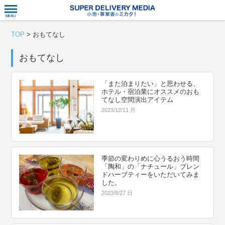
衣食住サー
TOP
>
おもてなし
おもてなし
「また泊まりたい」と思わせる、
ホテル・宿泊業にオススメのおも
てなし空間演出アイテム
2023/12/11 月
季節の変わりめに心うるおう時間
「陶和」の「ナチュール」ブレン
ドハーブティーをいただいてみま
した。
2023/8/27 日