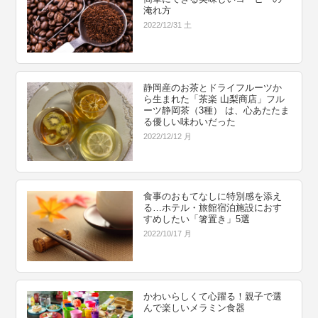
淹れ方
2022/12/31 土
静岡産のお茶とドライフルーツか
ら生まれた「茶楽 山梨商店」フル
ーツ静岡茶（3種） は、心あたたま
る優しい味わいだった
2022/12/12 月
食事のおもてなしに特別感を添え
る…ホテル・旅館宿泊施設におす
すめしたい「箸置き」5選
2022/10/17 月
かわいらしくて心躍る！親子で選
んで楽しいメラミン食器