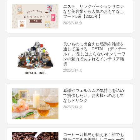
エステ、リラクゼーションサロン
など美容業から人気のおもてなし
フード5選【2023年】
2023/8/18 金
良いものに出会えた感動を雑貨を
通じて届ける「DETAIL（ディテー
ル）」 型にはまらないオンリーワ
ンの魅力であふれるインテリア雑
貨
2023/3/17 金
感謝やウェルカムの気持ちを込め
て提供したい、お客様へのおもて
なしドリンク
2023/3/14 火
コーヒー乃川島が伝える！誰でも
簡単にできる美味しいコーヒーの