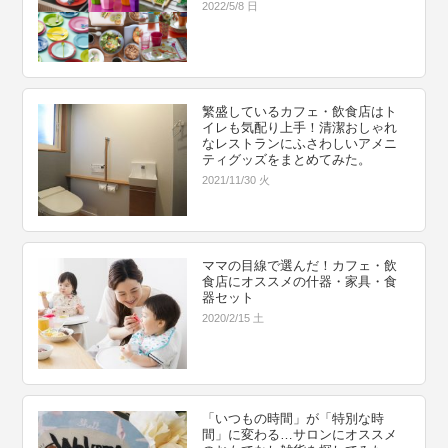
2022/5/8 日
繁盛しているカフェ・飲食店はト
イレも気配り上手！清潔おしゃれ
なレストランにふさわしいアメニ
ティグッズをまとめてみた。
2021/11/30 火
ママの目線で選んだ！カフェ・飲
食店にオススメの什器・家具・食
器セット
2020/2/15 土
「いつもの時間」が「特別な時
間」に変わる…サロンにオススメ