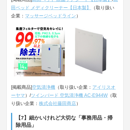
田ベッド メディクリーナー【日本製】
（取り扱い
企業：
マッサージベッドライン
）
[掲載商品]
空気清浄機
（取り扱い企業：
アイリスオ
ーヤマ
）/
ツインバード 空気清浄機 AC-E944W
（取
り扱い企業：
株式会社藤田商店
）
【7】細かいけれど大切な「事務用品・掃
除用品」