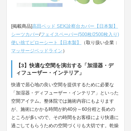
[掲載商品]
高田ベッド SEK診察台カバー【日本製】
シーツカバー
/
フェイスペーパー(500枚/2500枚入り)
使い捨てピローシート【日本製】
（取り扱い企業：
マッサージベッドライン
）
【3】快適な空間を演出する「加湿器・デ
ィフューザー・インテリア」
快適で居心地の良い空間を提供するために必要な
「加湿器・ディフューザー・インテリア」といった
空間アイテム。整体院では施術内容にもよります
が、施術にかかる時間が約40分～60分程と長めの
ところが多いので、その時間をお客様により快適に
過ごしてもらうための空間づくりも大切です。乾燥