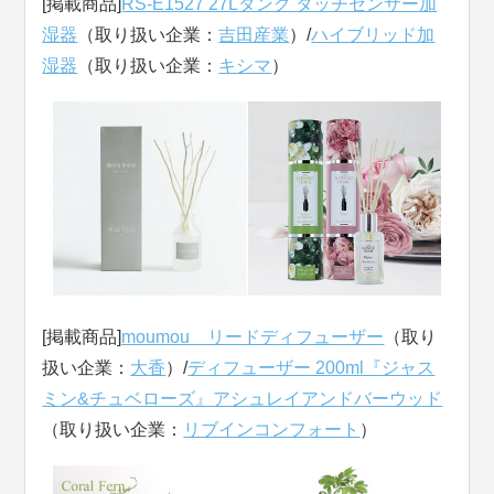
[掲載商品]
RS-E1527 27Lタンク タッチセンサー加
湿器
（取り扱い企業：
吉田産業
）/
ハイブリッド加
湿器
（取り扱い企業：
キシマ
）
[掲載商品]
moumou リードディフューザー
（取り
扱い企業：
大香
）/
ディフューザー 200ml『ジャス
ミン&チュベローズ』アシュレイアンドバーウッド
（取り扱い企業：
リブインコンフォート
）