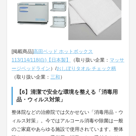
[掲載商品]
高田ベッド ホットボックス
113/114/118(白)【日本製】
（取り扱い企業：
マッサ
ージベッドライン
）/
おしぼりタオル チェック柄
（取り扱い企業：
三和
）
【6】清潔で安全な環境を整える「消毒用
品・ウィルス対策」
整体院などの治療院では欠かせない「消毒用品・ウ
ィルス対策」。今ではアルコール消毒や除菌は一般
のご家庭やあらゆる施設で使用されています。整体