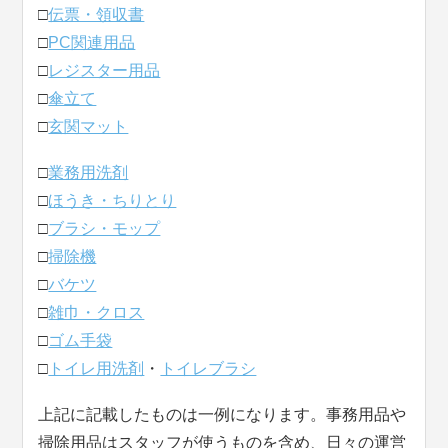
□
伝票・領収書
□
PC関連用品
□
レジスター用品
□
傘立て
□
玄関マット
□
業務用洗剤
□
ほうき・ちりとり
□
ブラシ・モップ
□
掃除機
□
バケツ
□
雑巾・クロス
□
ゴム手袋
□
トイレ用洗剤
・
トイレブラシ
上記に記載したものは一例になります。事務用品や
掃除用品はスタッフが使うものを含め、日々の運営