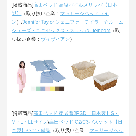
[掲載商品]
高田ベッド 高級パイルスリッパ【日本
製】
（取り扱い企業：
マッサージベッドライ
ン
）/
Jennifer Taylor ジェニファーテイラー☆ルーム
シューズ・ユニセックス・スリッパ Heirloom
（取
り扱い企業：
ヴィヴィアン
）
[掲載商品]
高田ベッド 患者着2PSD【日本製】S・
M・L・LLサイズ
/
高田ベッド C2/C3バスケット【日
本製】かご・備品
（取り扱い企業：
マッサージベッ