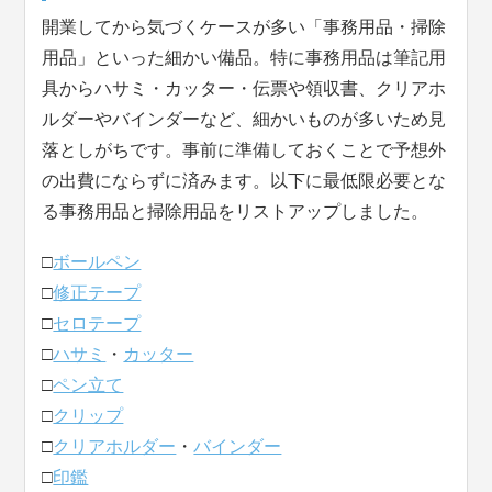
開業してから気づくケースが多い「事務用品・掃除
用品」といった細かい備品。特に事務用品は筆記用
具からハサミ・カッター・伝票や領収書、クリアホ
ルダーやバインダーなど、細かいものが多いため見
落としがちです。事前に準備しておくことで予想外
の出費にならずに済みます。以下に最低限必要とな
る事務用品と掃除用品をリストアップしました。
□
ボールペン
□
修正テープ
□
セロテープ
□
ハサミ
・
カッター
□
ペン立て
□
クリップ
□
クリアホルダー
・
バインダー
□
印鑑