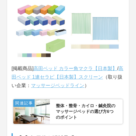
[掲載商品]
高田ベッド カラー角マクラ【日本製】
/
高
田ベッド 1連セラピ【日本製】スクリーン
（取り扱
い企業：
マッサージベッドライン
）
関連記事
整体・整骨・カイロ・鍼灸院の
マッサージベッドの選び方6つ
のポイント