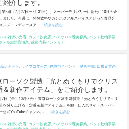
ご紹介します。
7月第5週（7月27日〜7月31日）、スーパーデリバリーに新たに10社の企
しました。今週は、発酵飲料やカンボジア産スパイスといった食品分
メンズ・レディースア...
続きを読む
レル雑貨小売店
,
カフェ飲食店
,
ヘアサロン理美容業
,
ペット動物事業
ホテル旅館宿泊業
,
建築内装インテリア
商品レポート
,
ライブコマース
,
体験型イベント・動画告知
,
出展企業の
0～東京ローソク製造「光とぬくもりでクリス
番＆新作アイテム」をご紹介します。
年8月7日（金）10時00分～東京ローソク製造 雑貨部「光とぬくもりでクリ
分を盛り上げる！定番＆新作アイテム」を卸・仕入れサイトスーパー
公式YouTubeチャンネル...
続きを読む
レル雑貨小売店
,
カフェ飲食店
,
ヘアサロン理美容業
,
ペット動物事業