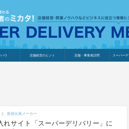
ウハウ
店舗経営のヒント
店舗・事業者訪問
スーパーデ
のり
報
ウェブ集客・販売促進
仕入れ
展示会情報
接客・販売
知識情報
販促カレンダー
集客・販売促進
アパレル店
カフェ・飲食店
ペットサロン
メーカー
他の業種
美容サロン
薬局
観光・ホテル旅館宿泊業
雑貨店
食料品店
SD export
お知らせ
イベント
セミナー
体験型イ
外部メデ
新規出展
こと
,
新規出展メーカー
・仕入れサイト「スーパーデリバリー」に