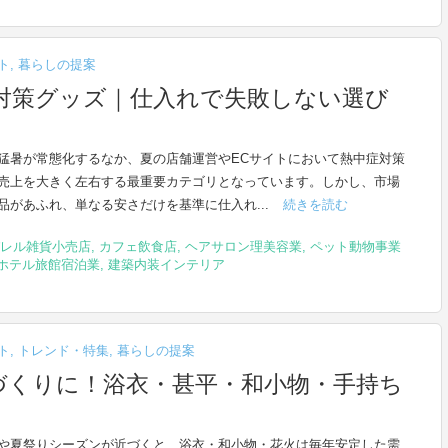
ト
,
暮らしの提案
症対策グッズ｜仕入れで失敗しない選び
猛暑が常態化するなか、夏の店舗運営やECサイトにおいて熱中症対策
売上を大きく左右する最重要カテゴリとなっています。しかし、市場
品があふれ、単なる安さだけを基準に仕入れ...
続きを読む
レル雑貨小売店
,
カフェ飲食店
,
ヘアサロン理美容業
,
ペット動物事業
ホテル旅館宿泊業
,
建築内装インテリア
ト
,
トレンド・特集
,
暮らしの提案
づくりに！浴衣・甚平・和小物・手持ち
や夏祭りシーズンが近づくと、浴衣・和小物・花火は毎年安定した需