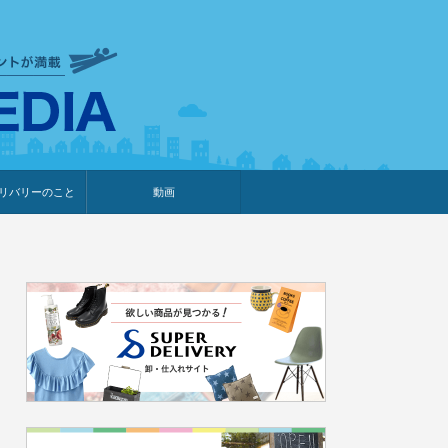
衣食住サービスに携わる小売
リバリーのこと
動画
・プレゼント企画
・調査レポート
ベント・動画告知
ィア掲載
メーカー
ライブコマース