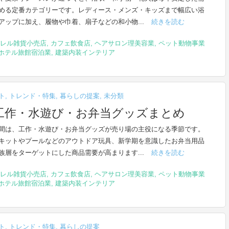
める定番カテゴリーです。レディース・メンズ・キッズまで幅広い浴
アップに加え、履物や巾着、扇子などの和小物...
続きを読む
レル雑貨小売店
,
カフェ飲食店
,
ヘアサロン理美容業
,
ペット動物事業
ホテル旅館宿泊業
,
建築内装インテリア
ト
,
トレンド・特集
,
暮らしの提案
,
未分類
工作・水遊び・お弁当グッズまとめ
間は、工作・水遊び・お弁当グッズが売り場の主役になる季節です。
キットやプールなどのアウトドア玩具、新学期を意識したお弁当用品
族層をターゲットにした商品需要が高まります...
続きを読む
レル雑貨小売店
,
カフェ飲食店
,
ヘアサロン理美容業
,
ペット動物事業
ホテル旅館宿泊業
,
建築内装インテリア
ト
,
トレンド・特集
,
暮らしの提案