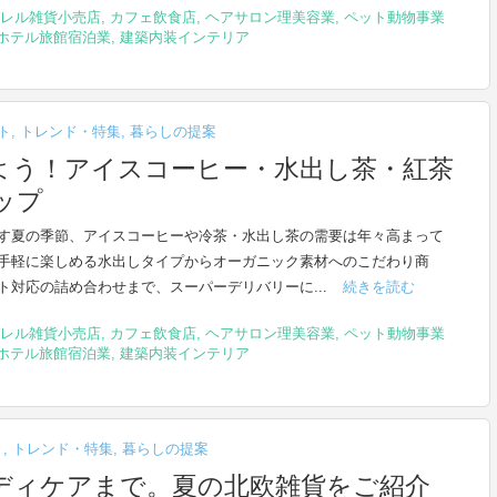
レル雑貨小売店
,
カフェ飲食店
,
ヘアサロン理美容業
,
ペット動物事業
ホテル旅館宿泊業
,
建築内装インテリア
ト
,
トレンド・特集
,
暮らしの提案
よう！アイスコーヒー・水出し茶・紅茶
ップ
す夏の季節、アイスコーヒーや冷茶・水出し茶の需要は年々高まって
手軽に楽しめる水出しタイプからオーガニック素材へのこだわり商
ト対応の詰め合わせまで、スーパーデリバリーに...
続きを読む
レル雑貨小売店
,
カフェ飲食店
,
ヘアサロン理美容業
,
ペット動物事業
ホテル旅館宿泊業
,
建築内装インテリア
ト
,
トレンド・特集
,
暮らしの提案
ディケアまで。夏の北欧雑貨をご紹介