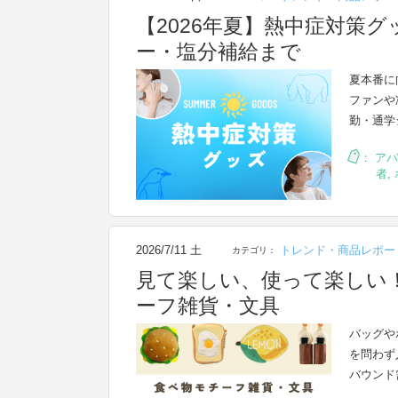
【2026年夏】熱中症対策
ー・塩分補給まで
夏本番に
ファンや
勤・通学
：
アパ
者
,
2026/7/11 土
トレンド・商品レポー
カテゴリ：
見て楽しい、使って楽しい
ーフ雑貨・文具
バッグや
を問わず
バウンド