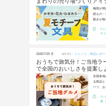
まわりの売り場づくりアイ
梅雨が明
紙もの・
動きが毎
：
アパ
テ
2026/7/20 月
トレンド・商品レポー
カテゴリ：
おうちで旅気分！ご当地ラ
で全国のおいしさを提案し
全国各地
る商品と
ーツ、お
：
アパ
者
,