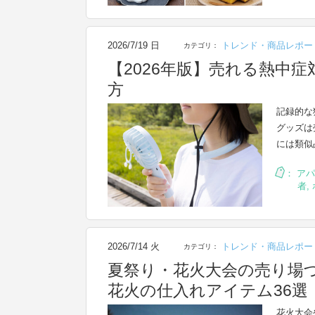
2026/7/19 日
トレンド・商品レポー
カテゴリ：
【2026年版】売れる熱中
方
記録的な
グッズは
には類似
：
アパ
者
,
2026/7/14 火
トレンド・商品レポー
カテゴリ：
夏祭り・花火大会の売り場
花火の仕入れアイテム36選
花火大会