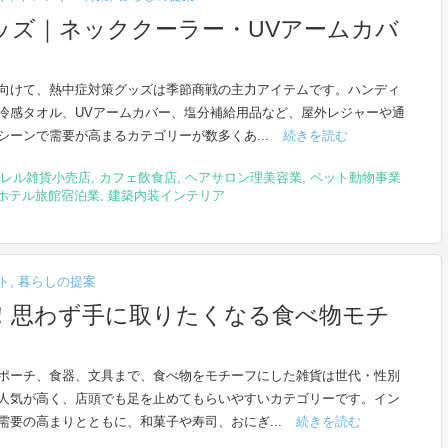
グッズ｜ネッククーラー・UVアームカバ
向けて、熱中症対策グッズは季節商戦の主力アイテムです。ハンディ
冷感タオル、UVアームカバー、塩分補給用品など、屋外レジャーや通
シーンで需要が高まるカテゴリーが数多くあ...
続きを読む
レル雑貨小売店
,
カフェ飲食店
,
ヘアサロン理美容業
,
ペット動物事業
ホテル旅館宿泊業
,
建築内装インテリア
ト
,
暮らしの提案
！思わず手に取りたくなる食べ物モチ
ポーチ、食器、文具まで、食べ物をモチーフにした雑貨は世代・性別
人気が高く、店頭でも足を止めてもらいやすいカテゴリーです。イン
需要の高まりとともに、和菓子や寿司、おにぎ...
続きを読む