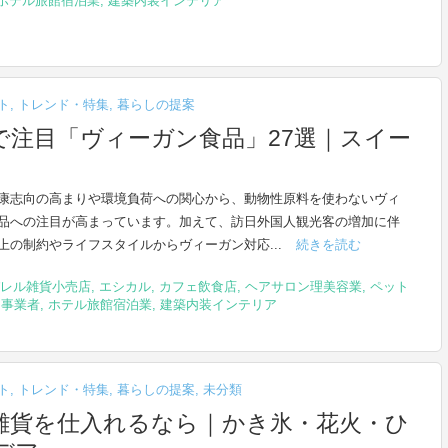
ホテル旅館宿泊業
,
建築内装インテリア
ト
,
トレンド・特集
,
暮らしの提案
で注目「ヴィーガン食品」27選｜スイー
康志向の高まりや環境負荷への関心から、動物性原料を使わないヴィ
品への注目が高まっています。加えて、訪日外国人観光客の増加に伴
上の制約やライフスタイルからヴィーガン対応...
続きを読む
レル雑貨小売店
,
エシカル
,
カフェ飲食店
,
ヘアサロン理美容業
,
ペット
物事業者
,
ホテル旅館宿泊業
,
建築内装インテリア
ト
,
トレンド・特集
,
暮らしの提案
,
未分類
雑貨を仕入れるなら｜かき氷・花火・ひ