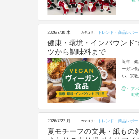
者
,
2026/7/30 木
トレンド・商品レポー
カテゴリ：
健康・環境・インバウンド
ツから調味料まで
近年、健
ーガン食
い、宗教
：
アパ
動
2026/7/27 月
トレンド・商品レポー
カテゴリ：
夏モチーフの文具・紙もの