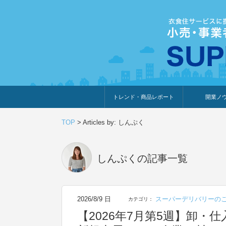
トレンド・商品レポート
開業ノ
トレンド・特集
人気ランキング
出展企業のおすすめ
商品体験・レビュー
暮らしの提案
開業までの道
開業知識・情
TOP
>
Articles by: しんぷく
しんぷく
の記事一覧
2026/8/9 日
スーパーデリバリーの
カテゴリ：
【2026年7月第5週】卸