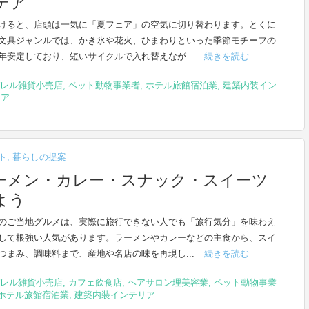
デア
けると、店頭は一気に「夏フェア」の空気に切り替わります。とくに
文具ジャンルでは、かき氷や花火、ひまわりといった季節モチーフの
年安定しており、短いサイクルで入れ替えなが...
続きを読む
レル雑貨小売店
,
ペット動物事業者
,
ホテル旅館宿泊業
,
建築内装イン
リア
ト
,
暮らしの提案
ーメン・カレー・スナック・スイーツ
よう
のご当地グルメは、実際に旅行できない人でも「旅行気分」を味わえ
して根強い人気があります。ラーメンやカレーなどの主食から、スイ
つまみ、調味料まで、産地や名店の味を再現し...
続きを読む
レル雑貨小売店
,
カフェ飲食店
,
ヘアサロン理美容業
,
ペット動物事業
ホテル旅館宿泊業
,
建築内装インテリア