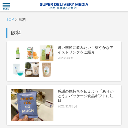
衣食住サー
TOP
>
飲料
飲料
暑い季節に飲みたい！爽やかなア
イスドリンクをご紹介
2023/5/3 水
感謝の気持ちを伝えよう「ありが
とう」パッケージ食品ギフトに注
目
2021/11/15 月