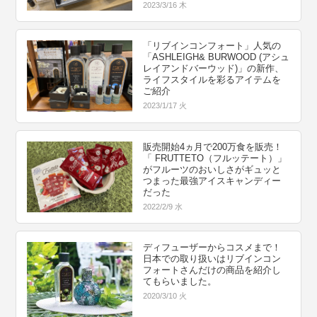
2023/3/16 木
「リブインコンフォート」人気の
「ASHLEIGH& BURWOOD (アシュ
レイアンドバーウッド)」の新作、
ライフスタイルを彩るアイテムを
ご紹介
2023/1/17 火
販売開始4ヵ月で200万食を販売！
「 FRUTTETO（フルッテート）」
がフルーツのおいしさがギュッと
つまった最強アイスキャンディー
だった
2022/2/9 水
ディフューザーからコスメまで！
日本での取り扱いはリブインコン
フォートさんだけの商品を紹介し
てもらいました。
2020/3/10 火