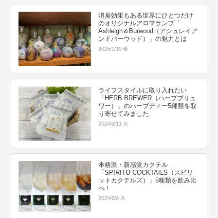
消臭効果もある世界にひとつだけ
のオリジナルアロマランプ「
Ashleigh＆Burwood（アシュレイア
ンドバーウッド）」の魅力とは
2025/1/10 金
ライフスタイルに取り入れたい
「HERB BREWER（ハーブブリュ
ワー）」のハーブティー5種類を取
り寄せてみました
2024/6/11 火
本格派・新感覚カクテル
「SPIRITO COCKTAILS（スピリ
ットカクテルズ）」5種類を飲み比
べ！
2024/6/6 木