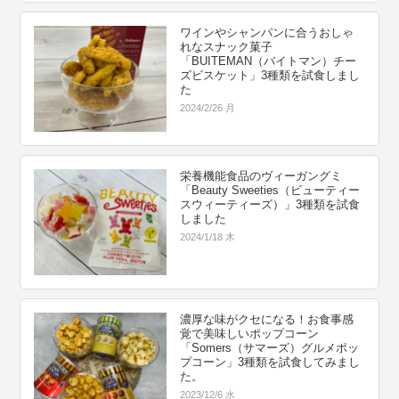
ワインやシャンパンに合うおしゃ
れなスナック菓子
「BUITEMAN（バイトマン）チー
ズビスケット」3種類を試食しまし
た
2024/2/26 月
栄養機能食品のヴィーガングミ
「Beauty Sweeties（ビューティー
スウィーティーズ）」3種類を試食
しました
2024/1/18 木
濃厚な味がクセになる！お食事感
覚で美味しいポップコーン
「Somers（サマーズ）グルメポッ
プコーン」3種類を試食してみまし
た。
2023/12/6 水