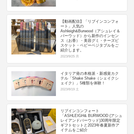
【動画配信】「リブインコンフォ
ート」人気の
Ashleigh&Burwood（アシュレイ＆
バーウッド）から新作のインセン
ス（お香）・美容グミ・チーズビ
スケット・ベビーベジタブルをご
紹介します。
2023/9/25 月
イタリア発の本格派・新感覚カク
テル「Shake Shake（シェイクシ
ェイク）」5種類を体験！
2023/8/19 土
リブインコンフォート
「ASHLEIGH& BURWOOD (アシュ
レイアンドバーウッド)30周年限定
ギフトセットと2023年春夏新作ア
イテムをご紹介