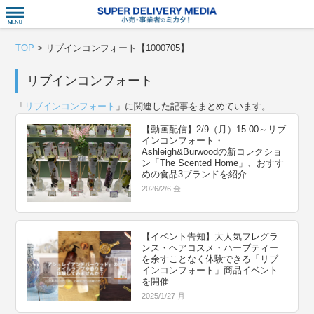
衣食住サー
TOP
>
リブインコンフォート【1000705】
リブインコンフォート
「
リブインコンフォート
」に関連した記事をまとめています。
【動画配信】2/9（月）15:00～リブ
インコンフォート・
Ashleigh&Burwoodの新コレクショ
ン「The Scented Home」、おすす
めの食品3ブランドを紹介
2026/2/6 金
【イベント告知】大人気フレグラ
ンス・ヘアコスメ・ハーブティー
を余すことなく体験できる「リブ
インコンフォート」商品イベント
を開催
2025/1/27 月