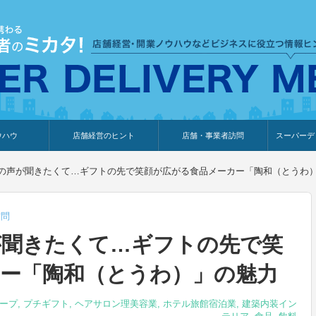
ウハウ
店舗経営のヒント
店舗・事業者訪問
スーパーデ
のり
報
ウェブ集客・販売促進
仕入れ
展示会情報
接客・販売
知識情報
販促カレンダー
集客・販売促進
アパレル店
カフェ・飲食店
ペットサロン
メーカー
他の業種
美容サロン
薬局
観光・ホテル旅館宿泊業
雑貨店
食料品店
SD export
お知らせ
イベント
セミナー
体験型イ
外部メデ
新規出展
の声が聞きたくて…ギフトの先で笑顔が広がる食品メーカー「陶和（とうわ
訪問
が聞きたくて…ギフトの先で笑
ー「陶和（とうわ）」の魅力
ープ
,
プチギフト
,
ヘアサロン理美容業
,
ホテル旅館宿泊業
,
建築内装イン