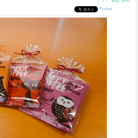
テリア
,
食品
,
飲料
Pocket