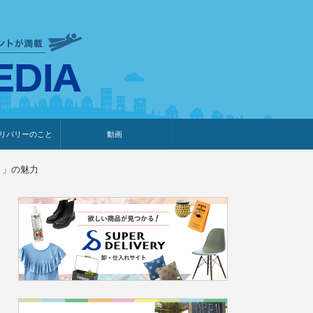
衣食住サービスに携わる小売
リバリーのこと
動画
・プレゼント企画
・調査レポート
ベント・動画告知
ィア掲載
メーカー
ライブコマース
）」の魅力