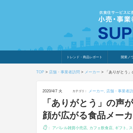
トレンド・商品レポート
開業ノ
トレンド・特集
人気ランキング
出展企業のおすすめ
商品体験・レビュー
暮らしの提案
開業までの道
開業知識・情
TOP
>
店舗・事業者訪問
>
メーカー
>
「ありがとう」
2020/4/7 火
メーカー
,
店舗・事業者
カテゴリ：
「ありがとう」の声
顔が広がる食品メーカ
：
アパレル雑貨小売店
,
カフェ飲食店
,
ギフト
,
ス