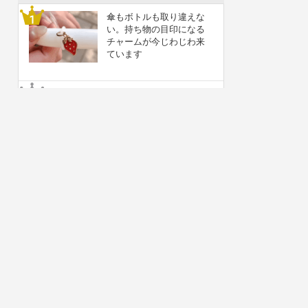
傘もボトルも取り違えな
い。持ち物の目印になる
チャームが今じわじわ来
ています
【2026年】ハンドメイド
作家さん必見！アクセサ
リーパーツの仕入れにお
すすめの企業5選
雑貨屋さんを開業したい
人必見！理想の雑貨店に
なるための13のステップ
[2026年完全版]
モン・サン＝ミシェルの
伝統を味わう「ラ・メー
ル・プラール」のサブ
レ・パレを試してみまし
た