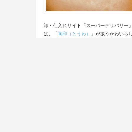
卸・仕入れサイト「スーパーデリバリー
ば、「
陶和（とうわ）
」が扱うかわいら
思わずパッケージをみて、ニンマリ。購
がじんわりあたたかくなる商品を作るの
今回は、陶和の商品づくりへの思いに迫
[紹介企業]
陶和
1.
贈り物で喜ぶ笑顔が見たい！お店
の原点