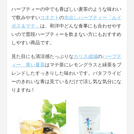
ハーブティーの中でも香ばしい麦茶のような味わい
で飲みやすい
コネクト
の
水出しハーブティー「ルイ
ボス＆マテ」
は、和洋中どんな食事にも合わせやす
いので普段ハーブティーを飲まない方にもおすすめ
しやすい商品です。
見た目にも清涼感たっぷりな
カリス成城
の
ハーブテ
ィー 青い夏茶
はマテ茶にレモングラスと緑茶をブ
レンドしたすっきりした味わいです。バタフライピ
ーのきれいな青は見ているだけで涼し気な気分にな
りますね！