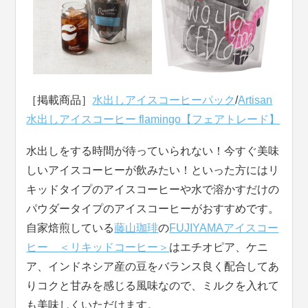
［掲載商品］
水出しアイスコーヒーパック
/
Artisan
水出しアイスコーヒー flamingo【フェアトレード】
水出しをする時間が待っていられない！今すぐ美味
しいアイスコーヒーが飲みたい！といった方にはリ
キッドタイプのアイスコーヒーや水で溶かすだけの
パウダータイプのアイスコーヒーがおすすめです。
自家焙煎している
藤山珈琲
の
FUJIYAMAアイスコー
ヒー ＜リキッドコーヒー＞
はエチオピア、ケニ
ア、インドネシア産の豆をバランス良く配合してあ
りコクと甘みを感じる風味なので、ミルクを入れて
も美味しくいただけます。