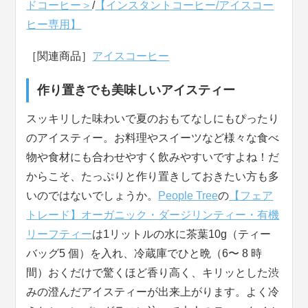
ドコーヒー＞
/
【インスタントコーヒー/アイスコー
ヒー専用】
［関連商品］
アイスコーヒー
作り置きでも美味しいアイスティー
スッキリした味わいで夏のおもてなしにもぴったり
のアイスティー。お料理やスイーツなど様々な食べ
物や食材にも合わせやすく飲みやすいですよね！だ
からこそ、たっぷりと作り置きしておきたい方も多
いのではないでしょうか。
People Tree
の
【フェア
トレード】オーガニック・ダージリンティー・有機
リーフティー
は1リットルの水に茶葉10g（ティー
バッグ5 個）を入れ、冷蔵庫でひと晩（6〜 8 時
間）おくだけで驚くほど香り高く、キリッとした渋
みの澄んだアイスティーが出来上がります。よく冷