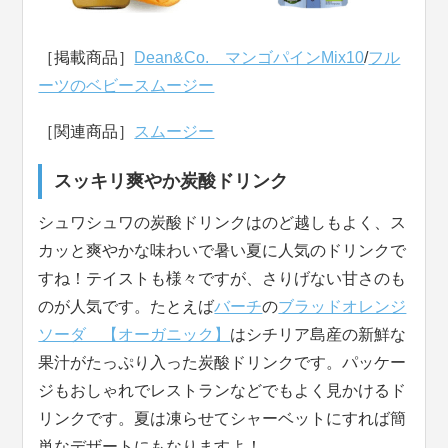
［掲載商品］
Dean&Co. マンゴパインMix10
/
フル
ーツのベビースムージー
［関連商品］
スムージー
スッキリ爽やか炭酸ドリンク
シュワシュワの炭酸ドリンクはのど越しもよく、ス
カッと爽やかな味わいで暑い夏に人気のドリンクで
すね！テイストも様々ですが、さりげない甘さのも
のが人気です。たとえば
バーチ
の
ブラッドオレンジ
ソーダ 【オーガニック】
はシチリア島産の新鮮な
果汁がたっぷり入った炭酸ドリンクです。パッケー
ジもおしゃれでレストランなどでもよく見かけるド
リンクです。夏は凍らせてシャーベットにすれば簡
単なデザートにもなりますよ！