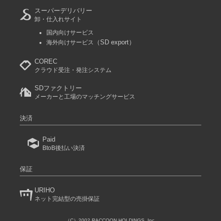
スーパーデリバリー
卸・仕入れサイト
国内向けサービス
（SD export）
海外向けサービス
COREC
クラウド受注・発注システム
SDファクトリー
メーカーと工場のマッチングサービス
決済
Paid
BtoB後払い決済
保証
URIHO
ネット完結型の売掛保証
（C）2002 RACCOON HOLDINGS, Inc.