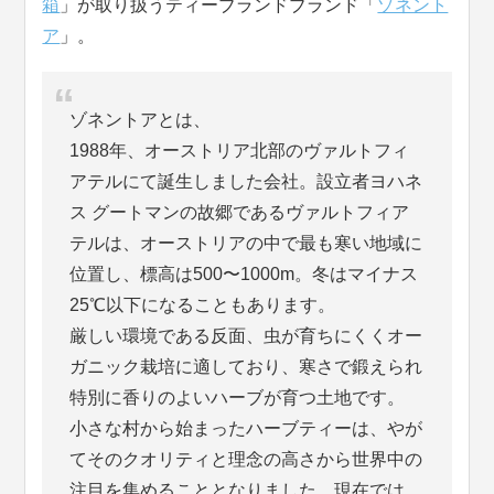
箱
」が取り扱うティーブランドブランド「
ゾネント
ア
」。
ゾネントアとは、
1988年、オーストリア北部のヴァルトフィ
アテルにて誕生しました会社。設立者ヨハネ
ス グートマンの故郷であるヴァルトフィア
テルは、オーストリアの中で最も寒い地域に
位置し、標高は500〜1000m。冬はマイナス
25℃以下になることもあります。
厳しい環境である反面、虫が育ちにくくオー
ガニック栽培に適しており、寒さで鍛えられ
特別に香りのよいハーブが育つ土地です。
小さな村から始まったハーブティーは、やが
てそのクオリティと理念の高さから世界中の
注目を集めることとなりました。現在では、