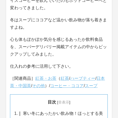
イスコーヒーを飲んでいたのもホットコーヒーへと
変わってきました。
冬はスープにココアなど温かい飲み物が落ち着きま
すよね。
心も体もぽかぽか気分を感じるあったか飲料食品
を、スーパーデリバリー掲載アイテムの中からピッ
クアップしてみました。
仕入れの参考に活用して下さい。
［関連商品］
紅茶・お茶
（
紅茶
/
ハーブティー
/
日本
茶・中国茶
/
その他
）/
コーヒー・ココア
/
スープ
目次
[
非表示
]
1.
寒い冬にあったかい飲み物！ほっとする美