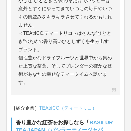
小さな”ひととき”が変わるだけでハッピーは
意外とすぐにやってきていつもの毎日やいつ
もの街並みをキラキラさせてくれるかもしれ
ません。
＜TEAtriCO.ティートリコ＞はそんな”ひとと
き”のための香り高いひとしずくを生み出す
ブランド。
個性豊かなドライフルーツと世界中から集め
た上質な茶葉、そしてブレンダーの確かな技
術があなたの幸せなティータイムへ誘いま
す。
［紹介企業］
TEAtriCO（ティートリコ）
香り豊かな紅茶をお探しなら「
BASILUR
TEA JAPAN（バシラーティージャパ