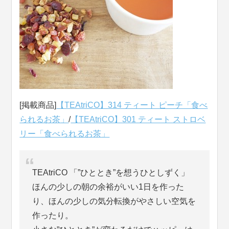
[掲載商品]
【TEAtriCO】314 ティート ピーチ「食べ
られるお茶」
/
【TEAtriCO】301 ティート ストロベ
リー「食べられるお茶」
TEAtriCO 「”ひととき”を想うひとしずく」
ほんの少しの朝の余裕がいい1日を作った
り、ほんの少しの気分転換がやさしい空気を
作ったり。