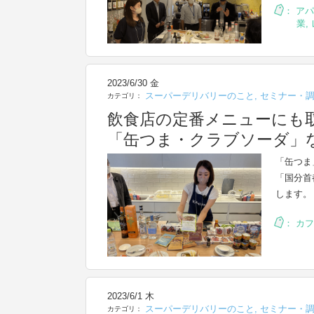
：
アパ
業
,
2023/6/30 金
スーパーデリバリーのこと
,
セミナー・
カテゴリ：
飲食店の定番メニューにも
「缶つま・クラブソーダ」
「缶つま
「国分首
します。
：
カフ
2023/6/1 木
スーパーデリバリーのこと
,
セミナー・
カテゴリ：