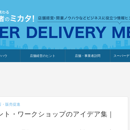
ウハウ
店舗経営のヒント
店舗・事業者訪問
スーパーデ
のり
報
ウェブ集客・販売促進
仕入れ
展示会情報
接客・販売
知識情報
販促カレンダー
集客・販売促進
アパレル店
カフェ・飲食店
ペットサロン
メーカー
他の業種
美容サロン
薬局
観光・ホテル旅館宿泊業
雑貨店
食料品店
SD export
お知らせ
イベント
セミナー
体験型イ
外部メデ
新規出展
客・販売促進
ント・ワークショップのアイデア集｜