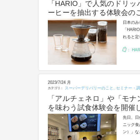
「HARIO」で人気のドリッ
ーヒーを抽出する体験会の
日本のみ
「HAR
れると定
：
HAR
2023/7/24 月
スーパーデリバリーのこと
,
セミナー・
カテゴリ：
「アルチェネロ」や「モナ
を味わう試食体験会を開催
先日、日
ニック食
ン）」な