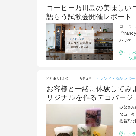
コーヒー乃川島の美味しい
語らう試飲会開催レポート
コーヒー
「tha
パッケー
：
アパ
ン
2018/7/13 金
トレンド・商品レポー
カテゴリ：
お客様と一緒に体験してみ
リジナルを作るデコパージ
みなさん
な缶・キ
接着剤で
：
クラ