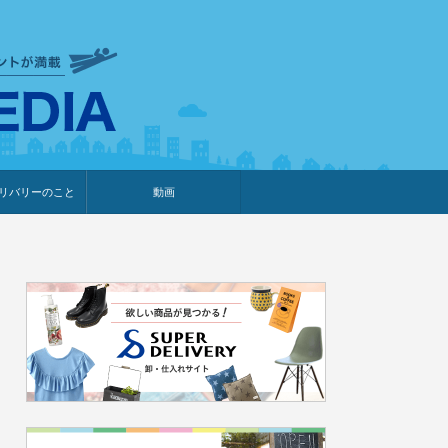
衣食住サービスに携わる小売
リバリーのこと
動画
・プレゼント企画
・調査レポート
ベント・動画告知
ィア掲載
メーカー
ライブコマース