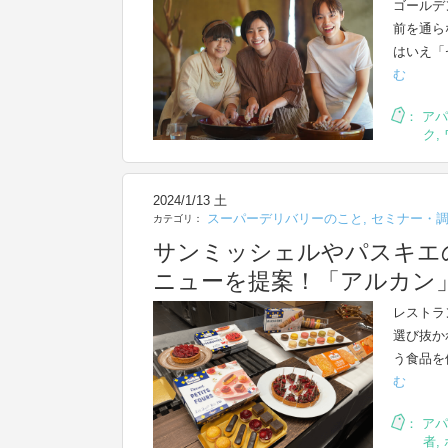
ゴールデ
前を通ら
はいえ「
む
：
アパ
ク
,
2024/1/13 土
スーパーデリバリーのこと
,
セミナー・
カテゴリ：
サンミッシェルやパスキエ
ニューを提案！「アルカン
レストラ
選び抜か
う食品を
む
：
アパ
者
,