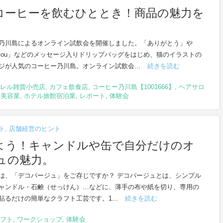
コーヒーを飲むひととき！商品の魅力を
乃川島によるオンライン試飲会を開催しました。「ありがとう」や
nk you」などのメッセージ入りドリップバッグをはじめ、猫のイラストの
ジが人気のコーヒー乃川島。オンライン試飲会...
続きを読む
レル雑貨小売店
,
カフェ飲食店
,
コーヒー乃川島【1001666】
,
ヘアサロ
理美容業
,
ホテル旅館宿泊業
,
レポート
,
体験会
ト
,
店舗経営のヒント
よう！キャンドルや缶で自分だけのオ
ュの魅力。
は、「デコパージュ」をご存じですか？ デコパージュとは、シンプル
ャンドル・石鹸（せっけん）…などに、薄手の布や紙を切り、専用の
貼るだけの簡単なクラフト工芸です。1...
続きを読む
フト
,
ワークショップ
,
体験会