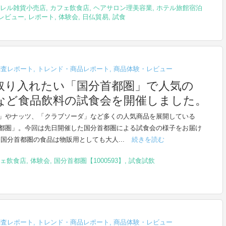
レル雑貨小売店
,
カフェ飲食店
,
ヘアサロン理美容業
,
ホテル旅館宿泊
レビュー
,
レポート
,
体験会
,
日仏貿易
,
試食
調査レポート
,
トレンド・商品レポート
,
商品体験・レビュー
取り入れたい「国分首都圏」で人気の
など食品飲料の試食会を開催しました。
」やナッツ、「クラブソーダ」など多くの人気商品を展開している
都圏」。今回は先日開催した国分首都圏による試食会の様子をお届け
 国分首都圏の食品は物販用としても大人...
続きを読む
ェ飲食店
,
体験会
,
国分首都圏【1000593】
,
試食試飲
調査レポート
,
トレンド・商品レポート
,
商品体験・レビュー