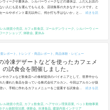
ンウィークや夏休み、シルバーウィークなどの連休は、ふだんお店の
ない人にも足を運んでもらえる、店頭集客の大きなチャンスです。と
セールやポイント還元以外に、何か打ち手はないか」と...
続きを読
レル雑貨小売店
,
カフェ飲食店
,
ゴールデンウィーク
,
シルバーウィー
ワークショップ
,
体験会
,
夏休み
調査レポート
,
トレンド・商品レポート
,
商品体験・レビュー
の冷凍デザートなどを使ったカフェメ
」の試食会を開催しました。
ンやカフェなど飲食店への食材提供のパイオニアとして、世界中から
れた優れた食品を扱っている株式会社アルカン。今回はアルカンが扱
使い、手軽に作れるカフェメニューをご提案する試食会...
続きを読
レル雑貨小売店
,
カフェ飲食店
,
ヘアサロン理美容業
,
ペット動物事業
ホテル旅館宿泊業
,
体験会
,
冷凍食品
,
建築内装インテリア