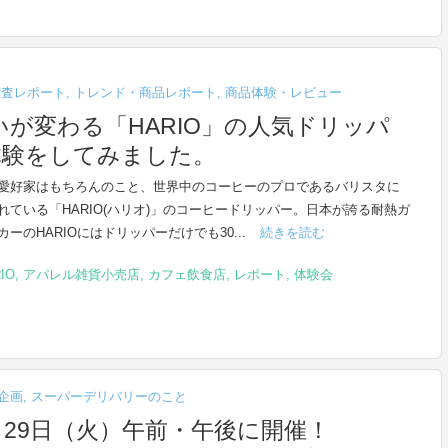
調査レポート
,
トレンド・商品レポート
,
商品体験・レビュー
が変わる「HARIO」の人気ドリッパ
体験をしてみました。
愛好家はもちろんのこと、世界中のコーヒーのプロであるバリスタに
れている「HARIO(ハリオ)」のコーヒードリッパー。日本が誇る耐熱ガ
ーのHARIOにはドリッパーだけでも30...
続きを読む
IO
,
アパレル雑貨小売店
,
カフェ飲食店
,
レポート
,
体験会
企画
,
スーパーデリバリーのこと
月29日（火）午前・午後に開催！