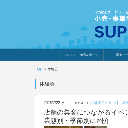
トレンド・商品レポート
開業ノ
トレンド・特集
人気ランキング
出展企業のおすすめ
商品体験・レビュー
暮らしの提案
開業までの道
開業知識・情
TOP
>
体験会
体験会
2026/7/22 水
店舗経営のヒント
,
集
カテゴリ：
店舗の集客につながるイベ
業態別・季節別に紹介