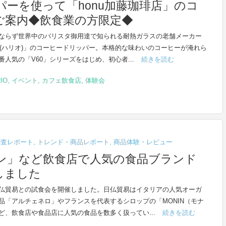
パーを使って「honu加藤珈琲店」のコ
ご案内◆飲食業の方限定◆
ならず世界中のバリスタ御用達で知られる耐熱ガラスの老舗メーカー
IO(ハリオ)」のコーヒードリッパー。本格的な味わいのコーヒーが淹れら
番人気の「V60」シリーズをはじめ、初心者...
続きを読む
IO
,
イベント
,
カフェ飲食店
,
体験会
調査レポート
,
トレンド・商品レポート
,
商品体験・レビュー
ン」など飲食店で人気の食品ブランド
しました
仏貿易との試食会を開催しました。日仏貿易はイタリアの人気オーガ
品「アルチェネロ」やフランスを代表するシロップの「MONIN（モナ
ど、飲食店や食品店に人気の食品を数多く扱ってい...
続きを読む