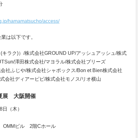
分
lg.jp/hamamatsucho/access/
企業は以下です。
(キラク)）/株式会社GROUND UP/アッシュアッシュ/株式
TSun/澤田株式会社/マヨラル/株式会社ブリーズ
式会社ふじや/株式会社シャポックス/Bon et Bien株式会社
/株式会社ディアーピピ/株式会社モノス/リオ横山
夏展 大阪開催
月8日（木）
橋 OMMビル 2階Cホール