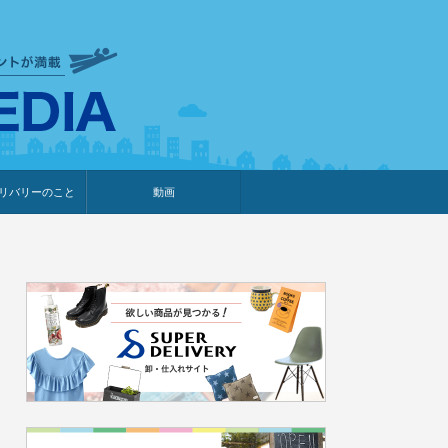
衣食住サービスに携わる小売
リバリーのこと
動画
・プレゼント企画
・調査レポート
ベント・動画告知
ィア掲載
メーカー
ライブコマース