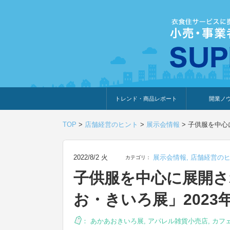
トレンド・商品レポート
開業ノ
トレンド・特集
人気ランキング
出展企業のおすすめ
商品体験・レビュー
暮らしの提案
開業までの道
開業知識・情
TOP
>
店舗経営のヒント
>
展示会情報
>
子供服を中心
2022/8/2 火
展示会情報
,
店舗経営の
カテゴリ：
子供服を中心に展開さ
お・きいろ展」2023
：
あかあおきいろ展
,
アパレル雑貨小売店
,
カフ