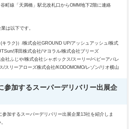
tro 谷町線「天満橋」駅北改札口からOMM地下2階に連絡
企業は以下です。
(キラク)）/株式会社GROUND UP/アッシュアッシュ/株式
TSun/澤田株式会社/マヨラル/株式会社ブリーズ
/株式会社ふじや/株式会社シャポックス/スーリー/ベビーアパレ
/スリーアローズ株式会社/KODOMOMO/レゾン/リオ横山
に参加するスーパーデリバリー出展企
展に参加するスーパーデリバリー出展企業13社を紹介しま
い。