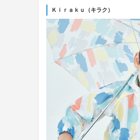
Ｋｉｒａｋｕ（キラク）