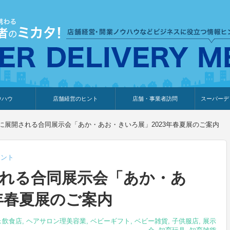
ウハウ
店舗経営のヒント
店舗・事業者訪問
スーパーデ
のり
報
ウェブ集客・販売促進
仕入れ
展示会情報
接客・販売
知識情報
販促カレンダー
集客・販売促進
アパレル店
カフェ・飲食店
ペットサロン
メーカー
他の業種
美容サロン
薬局
観光・ホテル旅館宿泊業
雑貨店
食料品店
SD export
お知らせ
イベント
セミナー
体験型イ
外部メデ
新規出展
に展開される合同展示会「あか・あお・きいろ展」2023年春夏展のご案内
ヒント
れる合同展示会「あか・あ
年春夏展のご案内
ェ飲食店
,
ヘアサロン理美容業
,
ベビーギフト
,
ベビー雑貨
,
子供服店
,
展示