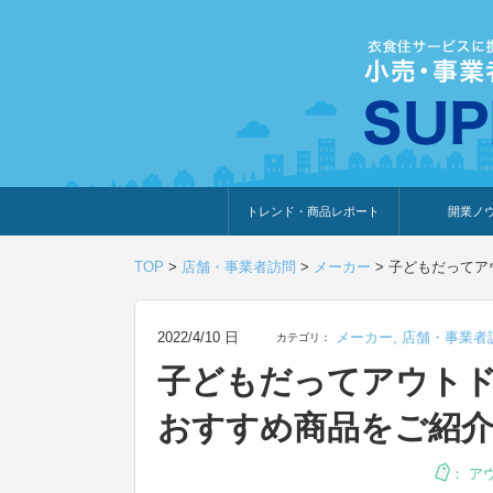
トレンド・商品レポート
開業ノ
トレンド・特集
人気ランキング
出展企業のおすすめ
商品体験・レビュー
暮らしの提案
開業までの道
開業知識・情
TOP
>
店舗・事業者訪問
>
メーカー
>
子どもだってア
2022/4/10 日
メーカー
,
店舗・事業者
カテゴリ：
子どもだってアウトド
おすすめ商品をご紹
：
ア