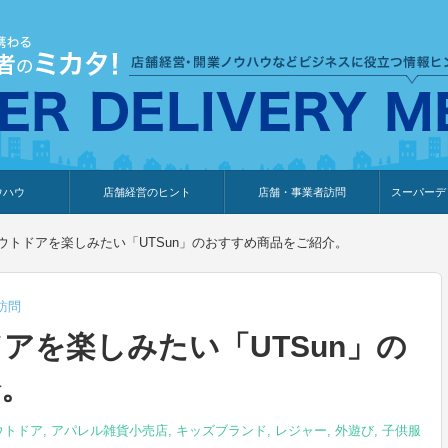
ウハウ
店舗経営のヒント
店舗・事業者訪問
スーパーデ
のり
報
ウェブ集客・販売促進
仕入れ
展示会情報
接客・販売
知識情報
販促カレンダー
集客・販売促進
アパレル店
カフェ・飲食店
ペットサロン
メーカー
他の業種
美容サロン
薬局
観光・ホテル旅館宿泊業
雑貨店
食料品店
SD export
お知らせ
イベント
セミナー
体験型イ
外部メデ
新規出展
ウトドアを楽しみたい「UTSun」のおすすめ商品をご紹介。
訪問
アを楽しみたい「UTSun」の
介。
ウトドア
,
アパレル雑貨小売店
,
キッズブランド
,
レジャー
,
外遊び
,
子供服