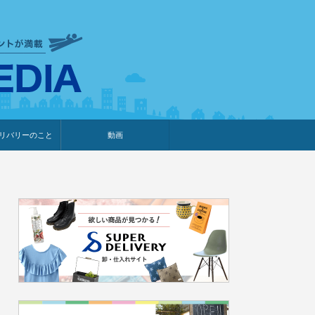
衣食住サービスに携わる小売
リバリーのこと
動画
・プレゼント企画
・調査レポート
ベント・動画告知
ィア掲載
メーカー
ライブコマース