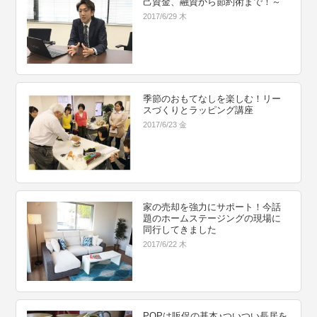
己資金、融資から節約術まで！～
2017/6/29 木
季節のおもてなしを楽しむ！リー
スづくりとラッピング講座
2017/6/23 金
家の売却を強力にサポート！今話
題のホームステージングの現場に
同行してきました
2017/6/22 木
POPは販促の基本♪ついつい長居を