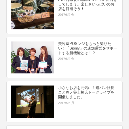
してしまう…楽しさいっぱいのお
店を目指そう！
2017/6/2 金
美容室POSレジをもっと知りた
い！「Bionly」の店舗運営をサポー
トする新機能とは！？
2017/6/2 金
小さなお店を元気に！短パン社長
こと奥ノ谷圭祐氏トークライブを
開催しました。
2017/5/8 月