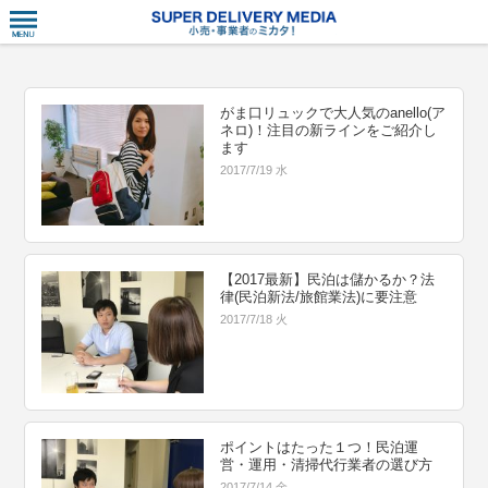
衣食住サー
がま口リュックで大人気のanello(ア
ネロ)！注目の新ラインをご紹介し
ます
2017/7/19 水
【2017最新】民泊は儲かるか？法
律(民泊新法/旅館業法)に要注意
2017/7/18 火
ポイントはたった１つ！民泊運
営・運用・清掃代行業者の選び方
2017/7/14 金