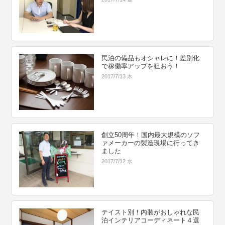
民泊の備品もオシャレに！差別化
で稼働率アップを狙おう！
2017/7/13 木
創立50周年！国内最大規模のソフ
ァメーカーの製造現場に行ってき
ました
2017/7/12 水
テイスト別！内装がおしゃれな民
泊インテリアコーディネート４選