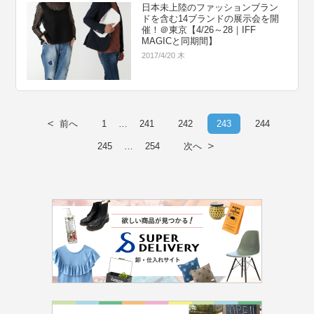
日本未上陸のファッションブラン
ドを含む14ブランドの展示会を開
催！＠東京【4/26～28｜IFF
MAGICと同期間】
2017/4/20 木
＜
前へ
1
…
241
242
243
244
＞
245
…
254
次へ