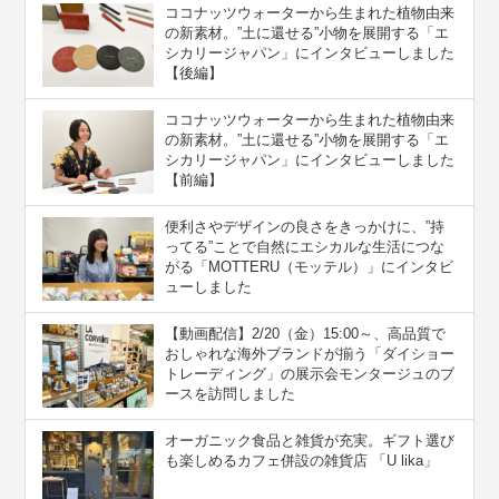
ココナッツウォーターから生まれた植物由来
の新素材。”⼟に還せる”小物を展開する「エ
シカリージャパン」にインタビューしました
【後編】
ココナッツウォーターから生まれた植物由来
の新素材。”⼟に還せる”小物を展開する「エ
シカリージャパン」にインタビューしました
【前編】
便利さやデザインの良さをきっかけに、”持
ってる”ことで自然にエシカルな生活につな
がる「MOTTERU（モッテル）」にインタビ
ューしました
【動画配信】2/20（金）15:00～、高品質で
おしゃれな海外ブランドが揃う「ダイショー
トレーディング」の展示会モンタージュのブ
ースを訪問しました
オーガニック食品と雑貨が充実。ギフト選び
も楽しめるカフェ併設の雑貨店 「U lika」