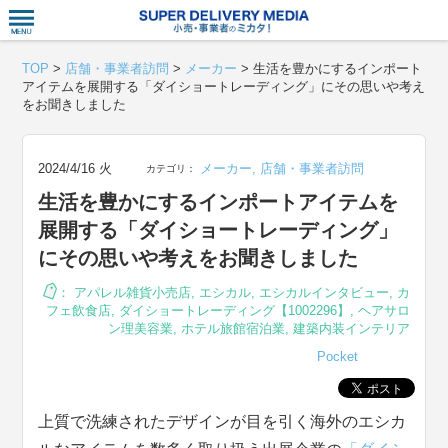
衣食住サー
TOP
>
店舗・事業者訪問
>
メーカー
>
生活を豊かにするインポート
アイテムを展開する「ダイショートレーディング」にその思いや考え
をお聞きしました
2024/4/16 火
メーカー
,
店舗・事業者訪問
カテゴリ：
生活を豊かにするインポートアイテムを
展開する「ダイショートレーディング」
にその思いや考えをお聞きしました
：
アパレル雑貨小売店
,
エシカル
,
エシカルインタビュー
,
カ
フェ飲食店
,
ダイショートレーディング【1002296】
,
ヘアサロ
ン理美容業
,
ホテル旅館宿泊業
,
建築内装インテリア
Pocket
上質で洗練されたデザインが目を引く海外のエシカ