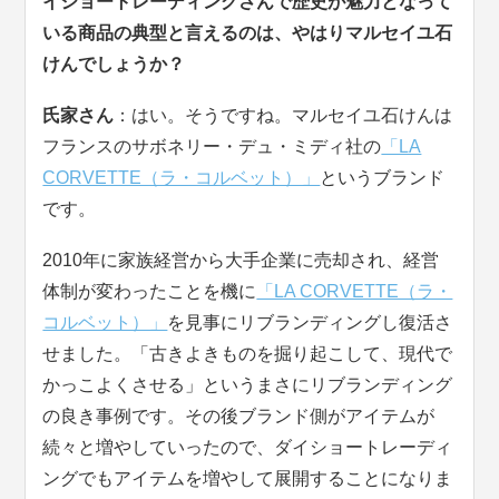
イショートレーディングさんで歴史が魅力となって
いる商品の典型と言えるのは、やはりマルセイユ石
けんでしょうか？
氏家さん
：はい。そうですね。マルセイユ石けんは
フランスのサボネリー・デュ・ミディ社の
「LA
CORVETTE（ラ・コルベット）」
というブランド
です。
2010年に家族経営から大手企業に売却され、経営
体制が変わったことを機に
「LA CORVETTE（ラ・
コルベット）」
を見事にリブランディングし復活さ
せました。「古きよきものを掘り起こして、現代で
かっこよくさせる」というまさにリブランディング
の良き事例です。その後ブランド側がアイテムが
続々と増やしていったので、ダイショートレーディ
ングでもアイテムを増やして展開することになりま