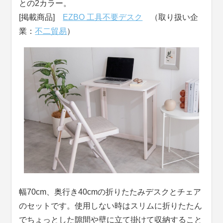
との2カラー。
[掲載商品]
EZBO 工具不要デスク
（取り扱い企
業：
不二貿易
）
幅70cm、奥行き40cmの折りたたみデスクとチェア
のセットです。使用しない時はスリムに折りたたん
でちょっとした隙間や壁に立て掛けて収納すること