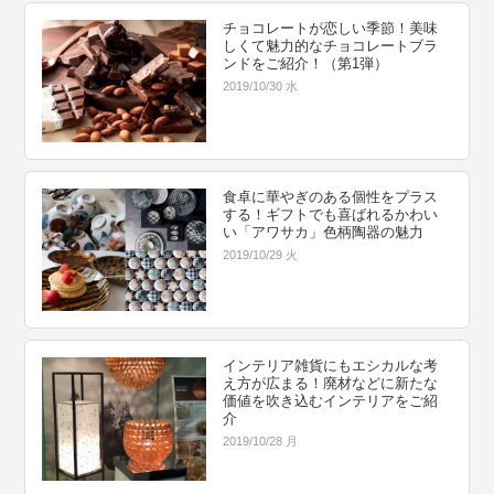
チョコレートが恋しい季節！美味
しくて魅力的なチョコレートブラ
ンドをご紹介！（第1弾）
2019/10/30 水
食卓に華やぎのある個性をプラス
する！ギフトでも喜ばれるかわい
い「アワサカ」色柄陶器の魅力
2019/10/29 火
インテリア雑貨にもエシカルな考
え方が広まる！廃材などに新たな
価値を吹き込むインテリアをご紹
介
2019/10/28 月