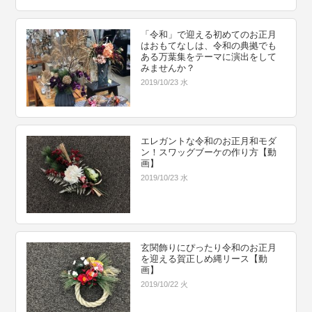
「令和」で迎える初めてのお正月
はおもてなしは、令和の典拠でも
ある万葉集をテーマに演出をして
みませんか？
2019/10/23 水
エレガントな令和のお正月和モダ
ン！スワッグブーケの作り方【動
画】
2019/10/23 水
玄関飾りにぴったり令和のお正月
を迎える賀正しめ縄リース【動
画】
2019/10/22 火