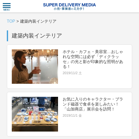
衣食住サー
TOP
>
建築内装インテリア
建築内装インテリア
ホテル・カフェ・美容室…おしゃ
れな空間には必ず「ディクラッ
セ」の光と影が印象的な照明があ
る！
2019/11/2 土
お気に入りのキャラクター・ブラ
ンド磁器で食卓を楽しみたい！
「山加商店」展示会を訪問！
2019/11/1 金