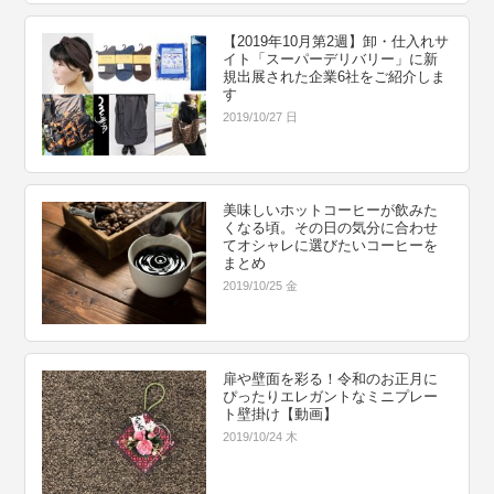
【2019年10月第2週】卸・仕入れサ
イト「スーパーデリバリー」に新
規出展された企業6社をご紹介しま
す
2019/10/27 日
美味しいホットコーヒーが飲みた
くなる頃。その日の気分に合わせ
てオシャレに選びたいコーヒーを
まとめ
2019/10/25 金
扉や壁面を彩る！令和のお正月に
ぴったりエレガントなミニプレー
ト壁掛け【動画】
2019/10/24 木