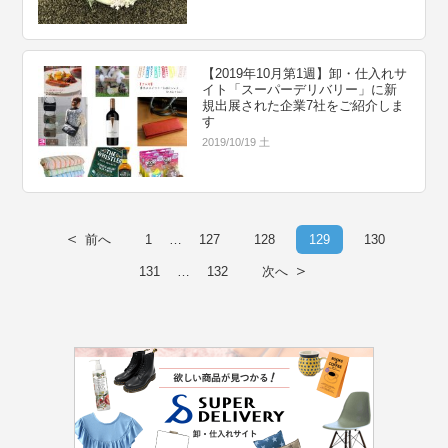
【2019年10月第1週】卸・仕入れサ
イト「スーパーデリバリー」に新
規出展された企業7社をご紹介しま
す
2019/10/19 土
＜
前へ
1
…
127
128
129
130
＞
131
…
132
次へ