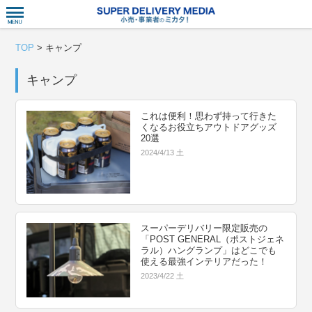
衣食住サー
TOP
>
キャンプ
キャンプ
これは便利！思わず持って行きた
くなるお役立ちアウトドアグッズ
20選
2024/4/13 土
スーパーデリバリー限定販売の
「POST GENERAL（ポストジェネ
ラル）ハングランプ」はどこでも
使える最強インテリアだった！
2023/4/22 土