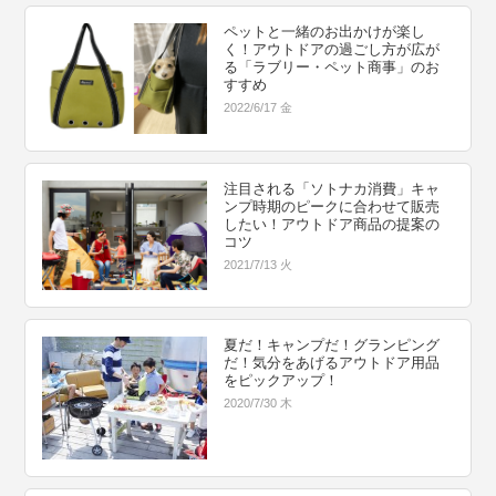
ペットと一緒のお出かけが楽し
く！アウトドアの過ごし方が広が
る「ラブリー・ペット商事」のお
すすめ
2022/6/17 金
注目される「ソトナカ消費」キャ
ンプ時期のピークに合わせて販売
したい！アウトドア商品の提案の
コツ
2021/7/13 火
夏だ！キャンプだ！グランピング
だ！気分をあげるアウトドア用品
をピックアップ！
2020/7/30 木