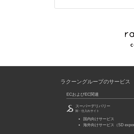
ラクーングループのサービス
ECおよびEC関連
スーパーデリバリー
卸・仕入れサイト
国内向けサービス
海外向けサービス
（SD expo