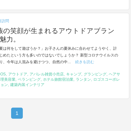
者訪問
族の笑顔が生まれるアウトドアブラン
の魅力。
夏は何をして遊ぼうか？」お子さんの夏休みに合わせてようやく、計
じめたという方も多いのではないでしょうか？ 新型コロナウイルスの
り、今年は人混みを避けつつ、自然の中...
続きを読む
GOS
,
アウトドア
,
アパレル雑貨小売店
,
キャンプ
,
グランピング
,
ヘアサ
ン理美容業
,
ベランピング
,
ホテル旅館宿泊業
,
ランタン
,
ロゴスコーポレ
ション
,
建築内装インテリア
1