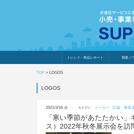
トレンド・商品レポート
開業ノ
トレンド・特集
人気ランキング
出展企業のおすすめ
商品体験・レビュー
暮らしの提案
開業までの道
開業知識・情
TOP
>
LOGOS
LOGOS
2021/3/16 火
メーカー
,
店舗・事業
カテゴリ：
「寒い季節があたたかい」キ
ス）2022年秋冬展示会を