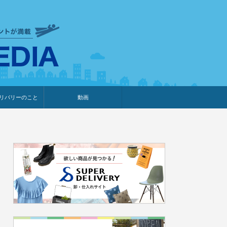
衣食住サービスに携わる小売
リバリーのこと
動画
・プレゼント企画
・調査レポート
ベント・動画告知
ィア掲載
メーカー
ライブコマース