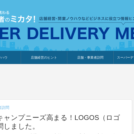
ウハウ
店舗経営のヒント
店舗・事業者訪問
スーパーデ
のり
報
ウェブ集客・販売促進
仕入れ
展示会情報
接客・販売
知識情報
販促カレンダー
集客・販売促進
アパレル店
カフェ・飲食店
ペットサロン
メーカー
他の業種
美容サロン
薬局
観光・ホテル旅館宿泊業
雑貨店
食料品店
SD export
お知らせ
イベント
セミナー
体験型イ
外部メデ
新規出展
者訪問
ャンプニーズ高まる！LOGOS（ロゴ
訪問しました。