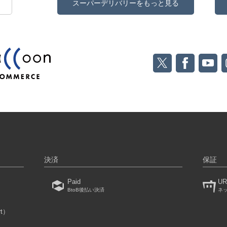
スーパーデリバリーをもっと見る
決済
保証
Paid
UR
BtoB後払い決済
ネ
rt）