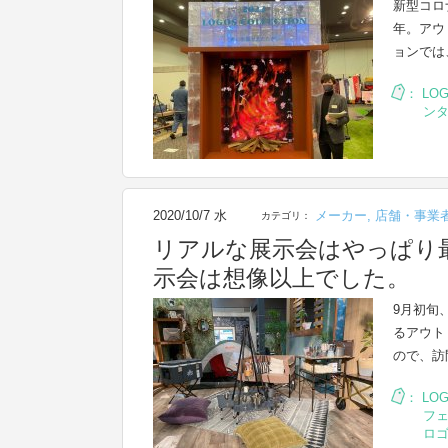
新型コロ
年。アウ
ョンでは
：
LO
ン
2020/10/7 水
メーカー
,
店舗・事業
カテゴリ：
リアルな展示会はやっぱり最
示会は想像以上でした。
9月初旬
るアウト
ので、訪
：
LO
フ
ロ