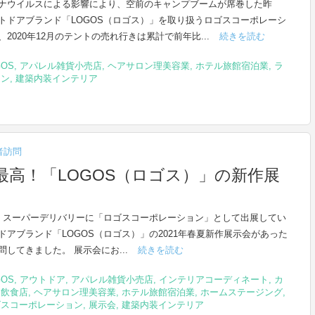
ナウイルスによる影響により、空前のキャンプブームが席巻した昨
トドアブランド「LOGOS（ロゴス）」を取り扱うロゴスコーポレーシ
、2020年12月のテントの売れ行きは累計で前年比...
続きを読む
GOS
,
アパレル雑貨小売店
,
ヘアサロン理美容業
,
ホテル旅館宿泊業
,
ラ
タン
,
建築内装インテリア
者訪問
高！「LOGOS（ロゴス）」の新作展
、スーパーデリバリーに「ロゴスコーポレーション」として出展してい
ドアブランド「LOGOS（ロゴス）」の2021年春夏新作展示会があった
問してきました。 展示会にお...
続きを読む
GOS
,
アウトドア
,
アパレル雑貨小売店
,
インテリアコーディネート
,
カ
ェ飲食店
,
ヘアサロン理美容業
,
ホテル旅館宿泊業
,
ホームステージング
,
ゴスコーポレーション
,
展示会
,
建築内装インテリア