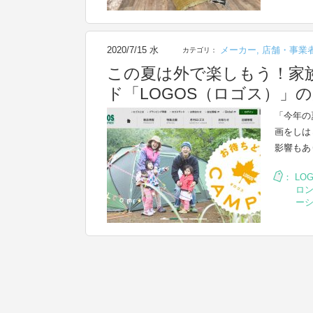
2020/7/15 水
メーカー
,
店舗・事業
カテゴリ：
この夏は外で楽しもう！家
ド「LOGOS（ロゴス）」
「今年の
画をしは
影響もあ
：
LO
ロ
ー