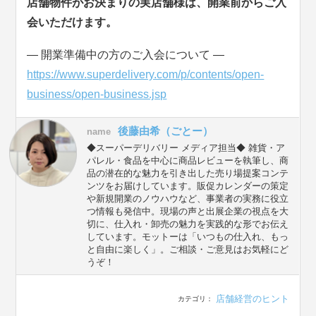
店舗物件がお決まりの実店舗様は、開業前からご入
会いただけます。
― 開業準備中の方のご入会について ―
https://www.superdelivery.com/p/contents/open-
business/open-business.jsp
後藤由希（ごとー）
name
◆スーパーデリバリー メディア担当◆ 雑貨・ア
パレル・食品を中心に商品レビューを執筆し、商
品の潜在的な魅力を引き出した売り場提案コンテ
ンツをお届けしています。販促カレンダーの策定
や新規開業のノウハウなど、事業者の実務に役立
つ情報も発信中。現場の声と出展企業の視点を大
切に、仕入れ・卸売の魅力を実践的な形でお伝え
しています。モットーは「いつもの仕入れ、もっ
と自由に楽しく」。ご相談・ご意見はお気軽にど
うぞ！
店舗経営のヒント
カテゴリ：