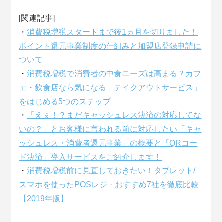
[関連記事]
・
消費税増税スタートまで後1ヵ月を切りました！
ポイント還元事業制度の仕組みと加盟店登録申請に
ついて
・
消費税増税で消費者の中食ニーズは高まる？カフ
ェ・飲食店なら気になる「テイクアウトサービス」
をはじめる5つのステップ
・
「えぇ！？まだキャッシュレス決済の対応してな
いの？」とお客様に言われる前に対応したい「キャ
ッシュレス・消費者還元事業」の概要と「QRコー
ド決済」導入サービスをご紹介します！
・
消費税増税前に見直しておきたい！タブレット/
スマホを使ったPOSレジ・おすすめ7社を徹底比較
【2019年版】