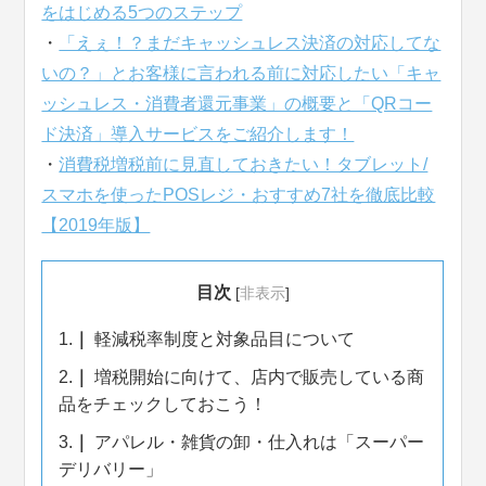
をはじめる5つのステップ
・
「えぇ！？まだキャッシュレス決済の対応してな
いの？」とお客様に言われる前に対応したい「キャ
ッシュレス・消費者還元事業」の概要と「QRコー
ド決済」導入サービスをご紹介します！
・
消費税増税前に見直しておきたい！タブレット/
スマホを使ったPOSレジ・おすすめ7社を徹底比較
【2019年版】
目次
[
非表示
]
1.
軽減税率制度と対象品目について
2.
増税開始に向けて、店内で販売している商
品をチェックしておこう！
3.
アパレル・雑貨の卸・仕入れは「スーパー
デリバリー」