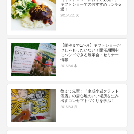
ギフトショーでのおすすめランチ5
選！
2015/8/11 火
【開催まで1か月】ギフトショーだ
けじゃもったいない！開催期間中
にハシゴできる展示会・セミナー
情報
2015/8/6 木
教えて先輩！「京成小岩クラフト
酒店」の居心地のいい場所を生み
出すコンセプトづくりを学ぶ！
2015/8/3 月