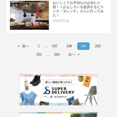
おいしくてお手頃なのは当たり
前！＋おもしろいを提供するビス
トロ『オレンチ』さんに行ってみ
た！
2015/7/31 金
＜
前へ
1
…
247
248
249
250
＞
251
…
254
次へ