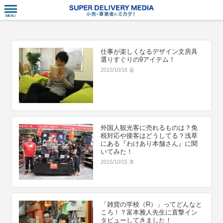
衣食住サー
仕事が楽しくなるデザイン文房具
選りすぐりの9アイテム！
2015/10/16 金
外国人観光客に売れるものは？免
税対応や接客はどうしてる？浅草
にある『わけあり本舗さん』に聞
いてみた！
2015/10/15 木
「雑貨の学校（R）」ってどんなと
ころ！？富本雅人先生に直撃イン
タビューしてきました！