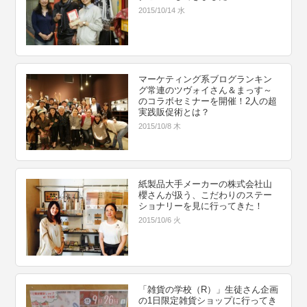
2015/10/14 水
マーケティング系ブログランキン
グ常連のツヴォイさん＆まっす～
のコラボセミナーを開催！2人の超
実践販促術とは？
2015/10/8 木
紙製品大手メーカーの株式会社山
櫻さんが扱う、こだわりのステー
ショナリーを見に行ってきた！
2015/10/6 火
「雑貨の学校（R）」生徒さん企画
の1日限定雑貨ショップに行ってき