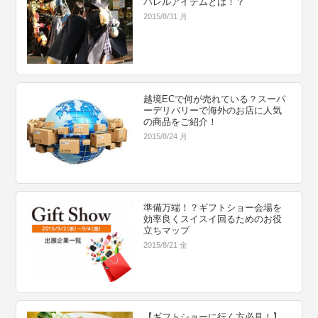
パレルアイテムとは！？
2015/8/31 月
越境ECで何が売れている？スーパ
ーデリバリーで海外のお店に人気
の商品をご紹介！
2015/8/24 月
準備万端！？ギフトショー会場を
効率良くスイスイ回るためのお役
立ちマップ
2015/8/21 金
【ギフトショーに行く方必見！】