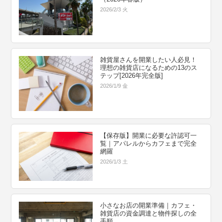
2026/2/3 火
雑貨屋さんを開業したい人必見！
理想の雑貨店になるための13のス
テップ[2026年完全版]
2026/1/9 金
【保存版】開業に必要な許認可一
覧｜アパレルからカフェまで完全
網羅
2026/1/3 土
小さなお店の開業準備｜カフェ・
雑貨店の資金調達と物件探しの全
手順