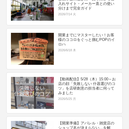
入れサイト・メーカー直との使い
分けまで完全ガイド
2026/7/14 火
開業までにマスターしたい！お客
様のココロをぐっと掴むPOPのイ
ロハ
2026/6/18 木
【動画配信】5/28（木）15:00～お
店の顔「失敗しない 什器選びのコ
ツ」を店研創意の担当者に伺って
みました
2026/5/25 月
【開業準備】アパレル・雑貨店の
ショップ名が決まらない…を解