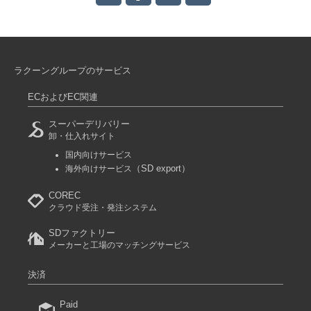
ラクーングループのサービス
ECおよびEC関連
スーパーデリバリー
卸・仕入れサイト
国内向けサービス
（SD export）
海外向けサービス
COREC
クラウド受注・発注システム
SDファクトリー
メーカーと工場のマッチングサービス
決済
Paid