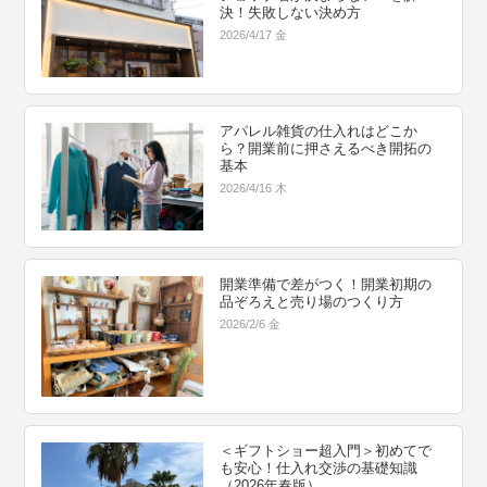
決！失敗しない決め方
2026/4/17 金
アパレル雑貨の仕入れはどこか
ら？開業前に押さえるべき開拓の
基本
2026/4/16 木
開業準備で差がつく！開業初期の
品ぞろえと売り場のつくり方
2026/2/6 金
＜ギフトショー超入門＞初めてで
も安心！仕入れ交渉の基礎知識
（2026年春版）