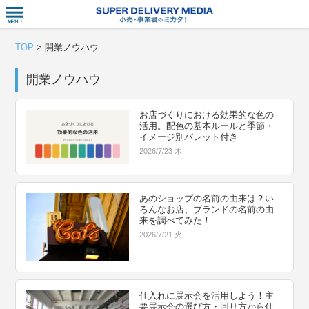
衣食住サー
TOP
>
開業ノウハウ
開業ノウハウ
お店づくりにおける効果的な色の
活用。配色の基本ルールと季節・
イメージ別パレット付き
2026/7/23 木
あのショップの名前の由来は？い
ろんなお店、ブランドの名前の由
来を調べてみた！
2026/7/21 火
仕入れに展示会を活用しよう！主
要展示会の選び方・回り方から仕