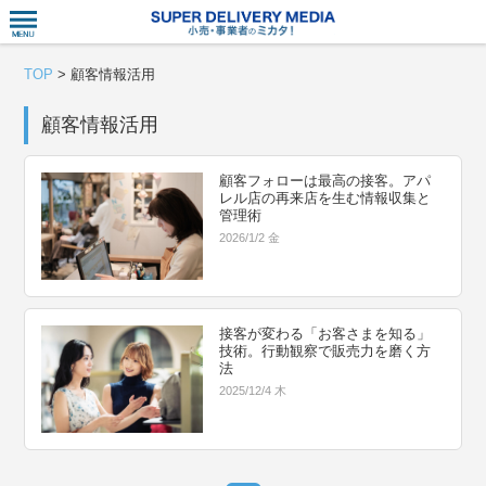
衣食住サー
TOP
>
顧客情報活用
顧客情報活用
顧客フォローは最高の接客。アパ
レル店の再来店を生む情報収集と
管理術
2026/1/2 金
接客が変わる「お客さまを知る」
技術。行動観察で販売力を磨く方
法
2025/12/4 木