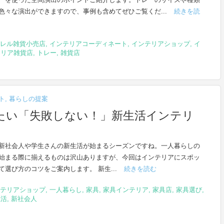
色々な演出ができますので、事例も含めてぜひご覧くだ...
続きを読
レル雑貨小売店
,
インテリアコーディネート
,
インテリアショップ
,
イ
テリア雑貨店
,
トレー
,
雑貨店
ト
,
暮らしの提案
たい「失敗しない！」新生活インテリ
新社会人や学生さんの新生活が始まるシーズンですね。一人暮らしの
始まる際に揃えるものは沢山ありますが、今回はインテリアにスポッ
て選び方のコツをご案内します。 新生...
続きを読む
テリアショップ
,
一人暮らし
,
家具
,
家具インテリア
,
家具店
,
家具選び
,
生活
,
新社会人