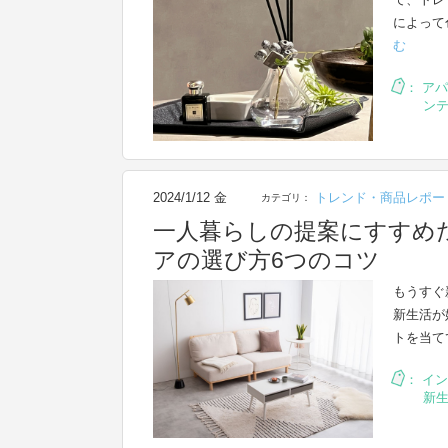
によって
む
：
アパ
ン
2024/1/12 金
トレンド・商品レポー
カテゴリ：
一人暮らしの提案にすすめ
アの選び方6つのコツ
もうすぐ
新生活が
トを当て
：
イン
新