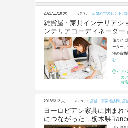
2021/11/18 木
店舗経営のヒント
,
知
カテゴリ：
雑貨屋・家具インテリアシ
ンテリアコーディネーター
住まいに
ーター」
性の資格
む
：
アパ
カ
貨
2018/6/12 火
店舗・事業者訪問
,
店
カテゴリ：
ヨーロピアン家具に囲まれ
につながった…栃木県Ranco
栃木県足