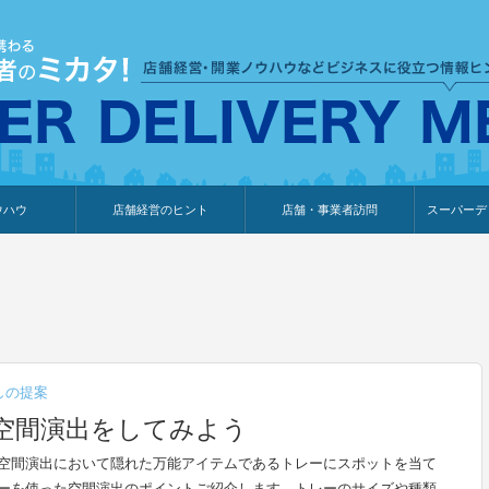
ウハウ
店舗経営のヒント
店舗・事業者訪問
スーパーデ
のり
報
ウェブ集客・販売促進
仕入れ
展示会情報
接客・販売
知識情報
販促カレンダー
集客・販売促進
アパレル店
カフェ・飲食店
ペットサロン
メーカー
他の業種
美容サロン
薬局
観光・ホテル旅館宿泊業
雑貨店
食料品店
SD export
お知らせ
イベント
セミナー
体験型イ
外部メデ
新規出展
しの提案
空間演出をしてみよう
空間演出において隠れた万能アイテムであるトレーにスポットを当て
ーを使った空間演出のポイントご紹介します。トレーのサイズや種類