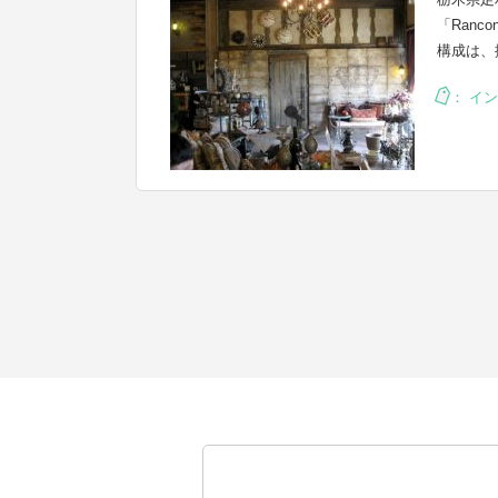
「Ranc
構成は、
：
イン