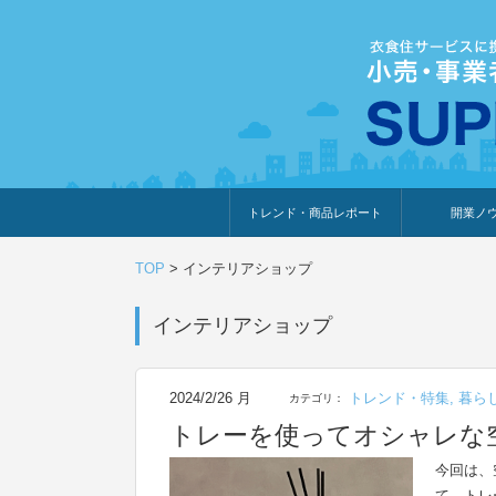
トレンド・商品レポート
開業ノ
トレンド・特集
人気ランキング
出展企業のおすすめ
商品体験・レビュー
暮らしの提案
開業までの道
開業知識・情
TOP
>
インテリアショップ
インテリアショップ
2024/2/26 月
トレンド・特集
,
暮ら
カテゴリ：
トレーを使ってオシャレな
今回は、
て、トレ