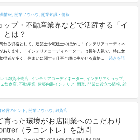
識情報
,
開業ノウハウ
,
開業知識・情報
ョップ・不動産業界などで活躍する「イ
」とは？
関わる資格として、建築士や宅建士のほかに「インテリアコーディネ
があります。「インテリアコーディネーター」は長年人気で、特に女
取得者が多く、住まいに関する仕事全般に生かせる資格...
続きを読
レル雑貨小売店
,
インテリアコーディネーター
,
インテリアショップ
,
フェ飲食店
,
不動産業
,
建築内装インテリア
,
開業
,
開業に役立つ情報
,
雑
店
舗経営のヒント
,
開業ノウハウ
,
雑貨店
て育った環境がお店開業へのこだわり
ntrer（ラコントレ）を訪問
利市郊外で、ヨーロピアン家具や雑貨等を取り扱う店舗