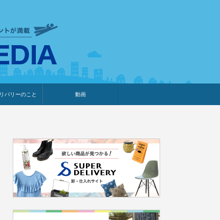
衣食住サービスに携わる小売
リバリーのこと
動画
・プレゼント企画
・調査レポート
ベント・動画告知
ィア掲載
メーカー
ライブコマース