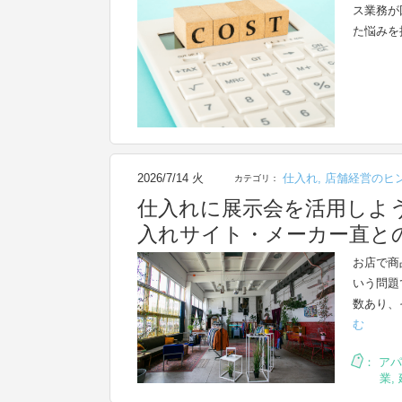
ス業務が
た悩みを
2026/7/14 火
仕入れ
,
店舗経営のヒ
カテゴリ：
仕入れに展示会を活用しよ
入れサイト・メーカー直と
お店で商
いう問題
数あり、
む
：
アパ
業
,