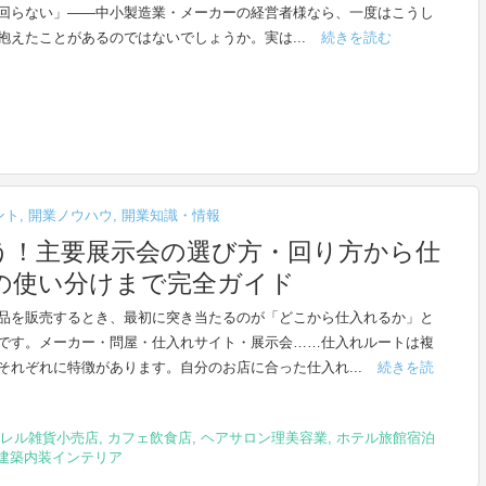
回らない」——中小製造業・メーカーの経営者様なら、一度はこうし
抱えたことがあるのではないでしょうか。実は...
続きを読む
ント
,
開業ノウハウ
,
開業知識・情報
う！主要展示会の選び方・回り方から仕
の使い分けまで完全ガイド
品を販売するとき、最初に突き当たるのが「どこから仕入れるか」と
です。メーカー・問屋・仕入れサイト・展示会……仕入れルートは複
それぞれに特徴があります。自分のお店に合った仕入れ...
続きを読
レル雑貨小売店
,
カフェ飲食店
,
ヘアサロン理美容業
,
ホテル旅館宿泊
建築内装インテリア