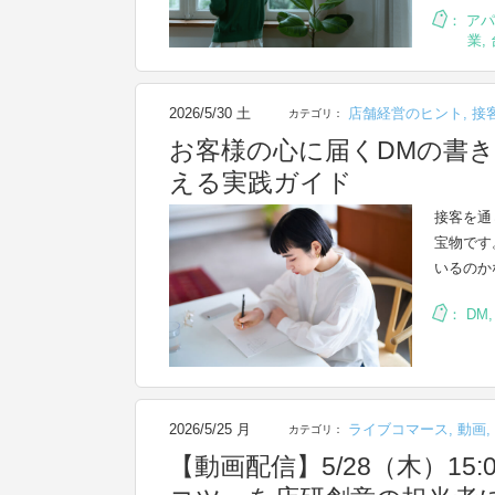
：
アパ
業
,
2026/5/30 土
店舗経営のヒント
,
接
カテゴリ：
お客様の心に届くDMの書
える実践ガイド
接客を通
宝物です
いるのか
：
DM
2026/5/25 月
ライブコマース
,
動画
,
カテゴリ：
【動画配信】5/28（木）1