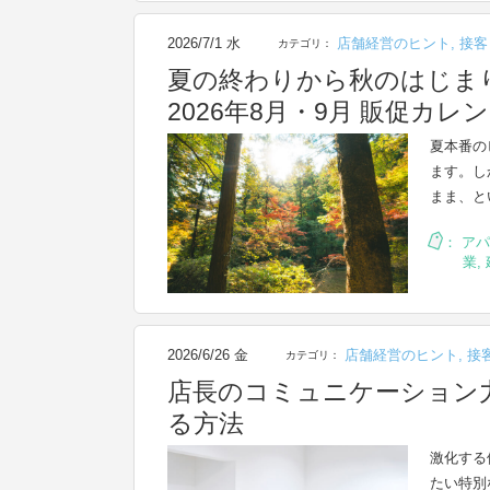
2026/7/1 水
店舗経営のヒント
,
接客
カテゴリ：
夏の終わりから秋のはじま
2026年8月・9月 販促カレ
夏本番の
ます。し
まま、と
：
アパ
業
,
2026/6/26 金
店舗経営のヒント
,
接
カテゴリ：
店長のコミュニケーション
る方法
激化する
たい特別