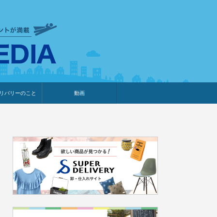
衣食住サービスに携わる小売
リバリーのこと
動画
・プレゼント企画
・調査レポート
ベント・動画告知
ィア掲載
メーカー
ライブコマース