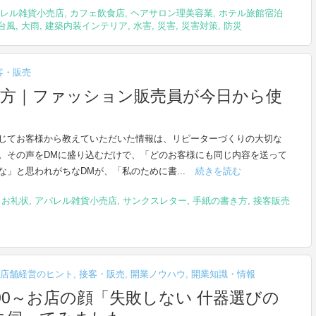
レル雑貨小売店
,
カフェ飲食店
,
ヘアサロン理美容業
,
ホテル旅館宿泊
台風
,
大雨
,
建築内装インテリア
,
水害
,
災害
,
災害対策
,
防災
客・販売
き方｜ファッション販売員が今日から使
じてお客様から教えていただいた情報は、リピーターづくりの大切な
。その声をDMに盛り込むだけで、「どのお客様にも同じ内容を送って
な」と思われがちなDMが、「私のために書...
続きを読む
,
お礼状
,
アパレル雑貨小売店
,
サンクスレター
,
手紙の書き方
,
接客販売
店舗経営のヒント
,
接客・販売
,
開業ノウハウ
,
開業知識・情報
5:00～お店の顔「失敗しない 什器選びの