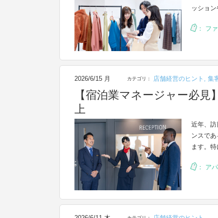
ッション
：
ファ
2026/6/15 月
店舗経営のヒント
,
集
カテゴリ：
【宿泊業マネージャー必見
上
近年、訪
ンスであ
ます。特
：
アパ
2026/6/11 木
店舗経営のヒント
カテゴリ：