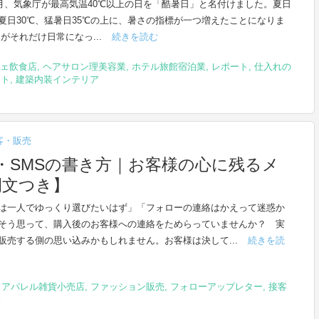
年4月、気象庁が最高気温40℃以上の日を「酷暑日」と名付けました。夏日
真夏日30℃、猛暑日35℃の上に、暑さの指標が一つ増えたことになりま
さがそれだけ日常になっ...
続きを読む
ェ飲食店
,
ヘアサロン理美容業
,
ホテル旅館宿泊業
,
レポート
,
仕入れの
ント
,
建築内装インテリア
客・販売
ル・SMSの書き方｜お客様の心に残るメ
例文つき】
は一人でゆっくり選びたいはず」「フォローの連絡はかえって迷惑か
そう思って、購入後のお客様への連絡をためらっていませんか？ 実
販売する側の思い込みかもしれません。お客様は決して...
続きを読
,
アパレル雑貨小売店
,
ファッション販売
,
フォローアップレター
,
接客
売