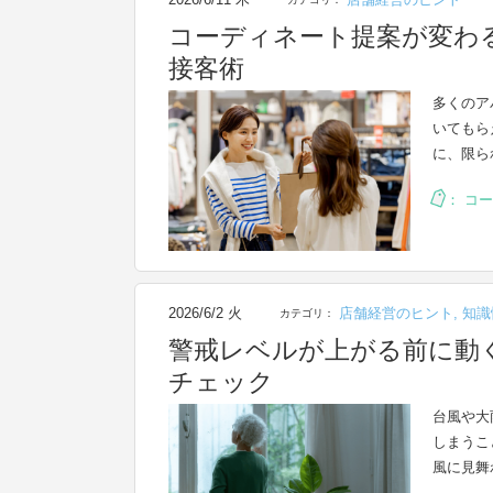
コーディネート提案が変わ
接客術
多くのア
いてもら
に、限ら
：
コー
2026/6/2 火
店舗経営のヒント
,
知識
カテゴリ：
警戒レベルが上がる前に動
チェック
台風や大
しまうこ
風に見舞