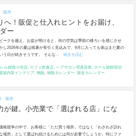
・販売
りへ！販促と仕入れヒントをお届け、
ンダー
ピークを越え、お盆が明けると、街の空気は季節の移ろいを感じさせ
かし2026年の夏は残暑が長引く見込みで、9月に入っても体はまだ夏の
いう日が続きそうです。 そんな...
続きを読む
レル雑貨小売店
,
カフェ飲食店
,
ヘアサロン理美容業
,
ホテル旅館宿泊
建築内装インテリア
,
物販
,
物販カレンダー
,
販促カレンダー
客・販売
力が鍵。小売業で「選ばれる店」にな
価格競争の中で、お客様に「ただ買う場所」ではなく「わざわざ訪れ
な場所」として選ばれ続けるためには何が必要でしょうか。特にファ