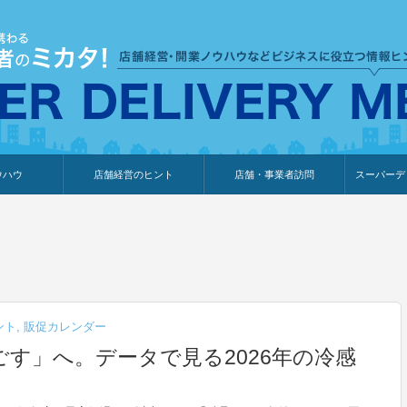
ウハウ
店舗経営のヒント
店舗・事業者訪問
スーパーデ
のり
報
ウェブ集客・販売促進
仕入れ
展示会情報
接客・販売
知識情報
販促カレンダー
集客・販売促進
アパレル店
カフェ・飲食店
ペットサロン
メーカー
他の業種
美容サロン
薬局
観光・ホテル旅館宿泊業
雑貨店
食料品店
SD export
お知らせ
イベント
セミナー
体験型イ
外部メデ
新規出展
ント
,
販促カレンダー
す」へ。データで見る2026年の冷感