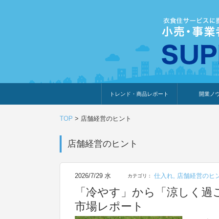
トレンド・商品レポート
開業ノ
トレンド・特集
人気ランキング
出展企業のおすすめ
商品体験・レビュー
暮らしの提案
開業までの道
開業知識・情
TOP
>
店舗経営のヒント
店舗経営のヒント
2026/7/29 水
仕入れ
,
店舗経営のヒ
カテゴリ：
「冷やす」から「涼しく過ご
市場レポート