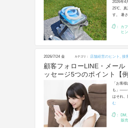
2026
25℃、
す。 暑
：
カフ
ヒ
2026/7/24 金
店舗経営のヒント
,
接
カテゴリ：
顧客フォローLINE・メー
ッセージ5つのポイント【
「お客様
も」——
はそれ、
む
：
DM
販