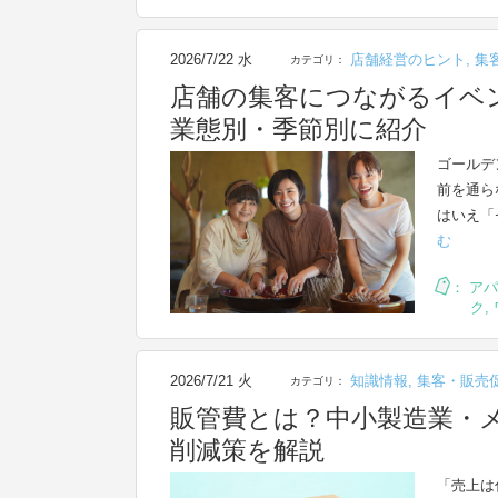
2026/7/22 水
店舗経営のヒント
,
集
カテゴリ：
店舗の集客につながるイベ
業態別・季節別に紹介
ゴールデ
前を通ら
はいえ「
む
：
アパ
ク
,
2026/7/21 火
知識情報
,
集客・販売
カテゴリ：
販管費とは？中小製造業・
削減策を解説
「売上は