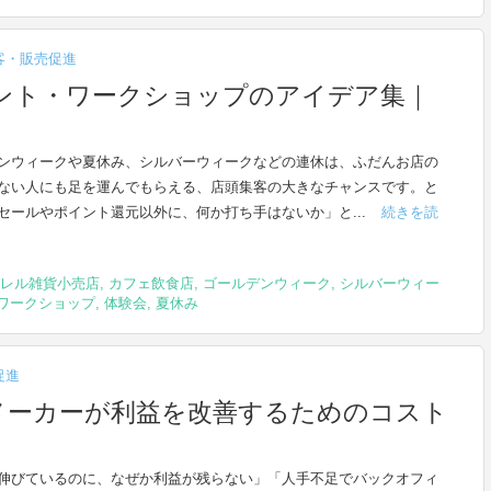
客・販売促進
ント・ワークショップのアイデア集｜
ンウィークや夏休み、シルバーウィークなどの連休は、ふだんお店の
ない人にも足を運んでもらえる、店頭集客の大きなチャンスです。と
セールやポイント還元以外に、何か打ち手はないか」と...
続きを読
レル雑貨小売店
,
カフェ飲食店
,
ゴールデンウィーク
,
シルバーウィー
ワークショップ
,
体験会
,
夏休み
促進
メーカーが利益を改善するためのコスト
伸びているのに、なぜか利益が残らない」「人手不足でバックオフィ