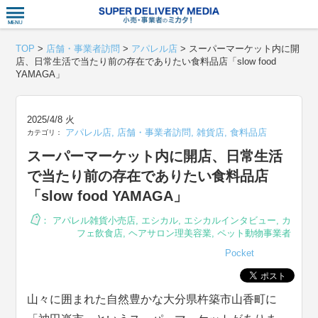
衣食住サー
TOP
>
店舗・事業者訪問
>
アパレル店
>
スーパーマーケット内に開
店、日常生活で当たり前の存在でありたい食料品店「slow food
YAMAGA」
2025/4/8 火
アパレル店
,
店舗・事業者訪問
,
雑貨店
,
食料品店
カテゴリ：
スーパーマーケット内に開店、日常生活
で当たり前の存在でありたい食料品店
「slow food YAMAGA」
：
アパレル雑貨小売店
,
エシカル
,
エシカルインタビュー
,
カ
フェ飲食店
,
ヘアサロン理美容業
,
ペット動物事業者
Pocket
山々に囲まれた自然豊かな大分県杵築市山香町に