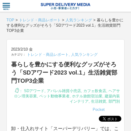
衣食住サー
TOP
>
トレンド・商品レポート
>
人気ランキング
>
暮らしを豊かに
する便利なグッズがそろう「SDアワード2023 vol.1」生活雑貨部門
TOP3企業
2023/2/10 金
トレンド・商品レポート
,
人気ランキング
カテゴリ：
暮らしを豊かにする便利なグッズがそろ
う「SDアワード2023 vol.1」生活雑貨部
門TOP3企業
：
SDアワード
,
アパレル雑貨小売店
,
カフェ飲食店
,
ヘアサ
ロン理美容業
,
ペット動物事業者
,
ホテル旅館宿泊業
,
建築内装
インテリア
,
生活雑貨
,
部門別
Pocket
卸・仕入れサイト「スーパーデリバリー」では、こ