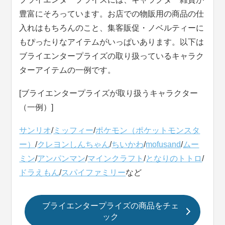
豊富にそろっています。お店での物販用の商品の仕
入れはもちろんのこと、集客販促・ノベルティーに
もぴったりなアイテムがいっぱいあります。以下は
ブライエンタープライズの取り扱っているキャラク
ターアイテムの一例です。
[ブライエンタープライズが取り扱うキャラクター
（一例）]
サンリオ
/
ミッフィー
/
ポケモン（ポケットモンスタ
ー）
/
クレヨンしんちゃん
/
ちいかわ
/
mofusand
/
ムー
ミン
/
アンパンマン
/
マインクラフト
/
となりのトトロ
/
ドラえもん
/
スパイファミリー
など
ブライエンタープライズの商品をチェ
ック