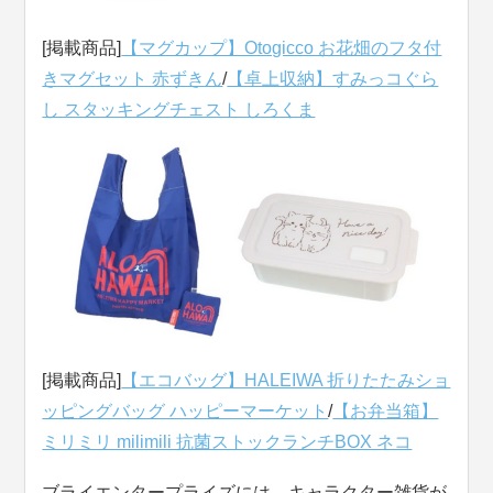
[掲載商品]
【マグカップ】Otogicco お花畑のフタ付
きマグセット 赤ずきん
/
【卓上収納】すみっコぐら
し スタッキングチェスト しろくま
[掲載商品]
【エコバッグ】HALEIWA 折りたたみショ
ッピングバッグ ハッピーマーケット
/
【お弁当箱】
ミリミリ milimili 抗菌ストックランチBOX ネコ
ブライエンタープライズには、キャラクター雑貨が