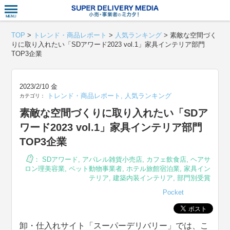
衣食住サー
TOP
>
トレンド・商品レポート
>
人気ランキング
>
素敵な空間づく
りに取り入れたい「SDアワード2023 vol.1」家具インテリア部門
TOP3企業
2023/2/10 金
トレンド・商品レポート
,
人気ランキング
カテゴリ：
素敵な空間づくりに取り入れたい「SDア
ワード2023 vol.1」家具インテリア部門
TOP3企業
：
SDアワード
,
アパレル雑貨小売店
,
カフェ飲食店
,
ヘアサ
ロン理美容業
,
ペット動物事業者
,
ホテル旅館宿泊業
,
家具イン
テリア
,
建築内装インテリア
,
部門別受賞
Pocket
卸・仕入れサイト「スーパーデリバリー」では、こ