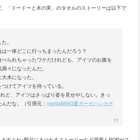
ば、「ドードーと木の実」のタオルのストーリーは以下で
した。
鳥は一体どこに行っちまったんだろう？
食べられちゃったワケだけれども、アイツのお腹を
気満々になったんだ。
に大木になった。
をつけてアイツを待っている。
けれど、アイツはさっぱり姿を見せやしない。きっ
たんだな。（引用元：
moritaMiW3重ガーゼハンカチ
ますよね♪製品にまつわるストーリーなど背景もPOPがス