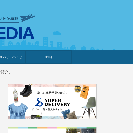
衣食住サービスに携わる小売
リバリーのこと
動画
・プレゼント企画
・調査レポート
ベント・動画告知
ィア掲載
メーカー
ライブコマース
ご紹介。