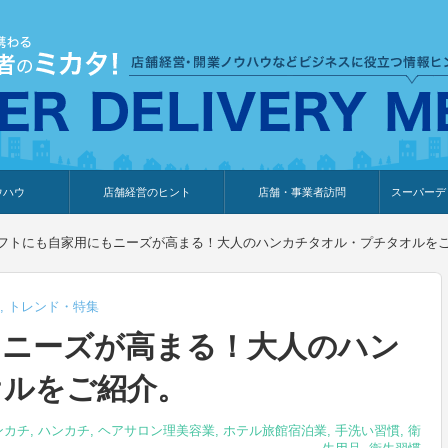
ウハウ
店舗経営のヒント
店舗・事業者訪問
スーパーデ
のり
報
ウェブ集客・販売促進
仕入れ
展示会情報
接客・販売
知識情報
販促カレンダー
集客・販売促進
アパレル店
カフェ・飲食店
ペットサロン
メーカー
他の業種
美容サロン
薬局
観光・ホテル旅館宿泊業
雑貨店
食料品店
SD export
お知らせ
イベント
セミナー
体験型イ
外部メデ
新規出展
フトにも自家用にもニーズが高まる！大人のハンカチタオル・プチタオルを
,
トレンド・特集
もニーズが高まる！大人のハン
オルをご紹介。
ンカチ
,
ハンカチ
,
ヘアサロン理美容業
,
ホテル旅館宿泊業
,
手洗い習慣
,
衛