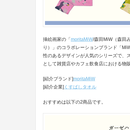
挿絵画家の「
moritaMiW
/森田MiW（森
り）」のコラボレーションブランド「MiW
性のあるデザインが人気のシリーズで、
として雑貨店やカフェ飲食店における物
[紹介ブランド]
moritaMiW
[紹介企業]
くすばしタオル
おすすめは以下の2商品です。