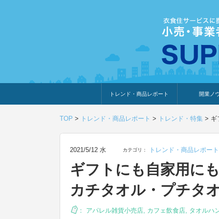
トレンド・商品レポート
開業ノ
トレンド・特集
人気ランキング
出展企業のおすすめ
商品体験・レビュー
暮らしの提案
開業までの道
開業知識・情
TOP
>
トレンド・商品レポート
>
トレンド・特集
>
ギ
2021/5/12 水
トレンド・商品レポート
カテゴリ：
ギフトにも自家用に
カチタオル・プチタ
：
アパレル雑貨小売店
,
カフェ飲食店
,
タオルハ