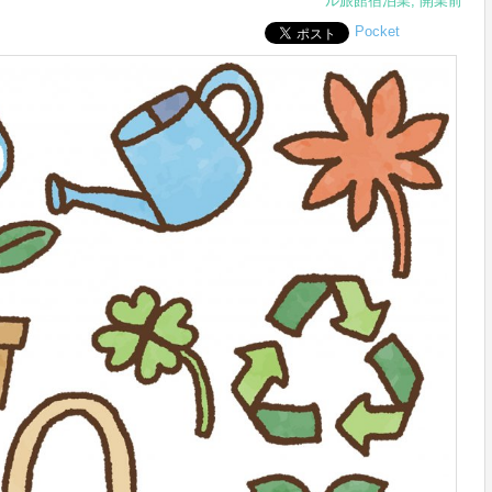
ル旅館宿泊業
,
開業前
Pocket