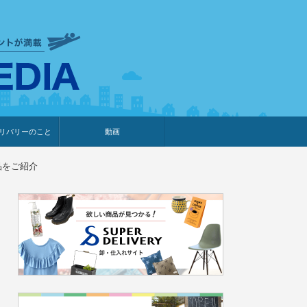
衣食住サービスに携わる小売
リバリーのこと
動画
・プレゼント企画
・調査レポート
ベント・動画告知
ィア掲載
メーカー
ライブコマース
品をご紹介