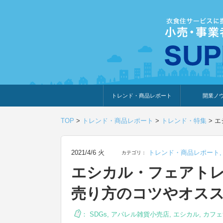
トレンド・商品レポート
開業ノ
トレンド・特集
人気ランキング
出展企業のおすすめ
商品体験・レビュー
暮らしの提案
開業までの道
開業知識・情
TOP
>
トレンド・商品レポート
>
トレンド・特集
>
エ
2021/4/6 火
トレンド・商品レポート
カテゴリ：
エシカル・フェアト
売り方のコツやオス
：
SDGs
,
アパレル雑貨小売店
,
エシカル
,
カフェ