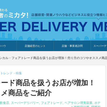
ウハウ
店舗経営のヒント
店舗・事業者訪問
スーパーデ
のり
報
ウェブ集客・販売促進
仕入れ
展示会情報
接客・販売
知識情報
販促カレンダー
集客・販売促進
アパレル店
カフェ・飲食店
ペットサロン
メーカー
他の業種
美容サロン
薬局
観光・ホテル旅館宿泊業
雑貨店
食料品店
SD export
お知らせ
イベント
セミナー
体験型イ
外部メデ
新規出展
シカル・フェアトレード商品を扱うお店が増加！売り方のコツやオススメ商
,
トレンド・特集
レード商品を扱うお店が増加！
スメ商品をご紹介
飲食店
,
スーパーデリバリー
,
フェアトレード
,
ヘアサロン理美容業
,
ホテ